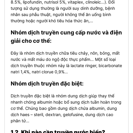
8.5%, lipofundin, nutrisol 5%, vitaplex, clinoleic…). Đối
tượng sử dụng thường là người suy dinh dưỡng, bệnh
nhân sau phẫu thuật, người không thể ăn uống bình
thường hoặc người khó tiêu hóa thức ăn,…
Nhóm dịch truyền cung cấp nước và điện
giải cho cơ thể:
Đây là nhóm dịch truyền chữa tiêu chảy, nôn, bỏng, mất
nước và mất máu do ngộ độc thực phẩm… Một số loại
dịch truyền thuộc nhóm này là lactate ringer, bicarbonate
natri 1,4%, natri clorue 0,9%…
Nhóm dịch truyền đặc biệt:
Dịch truyền đặc biệt là nhóm dung dịch giúp thay thế
nhanh chóng albumin hoặc bổ sung dịch tuần hoàn trong
cơ thể. Chúng bao gồm dung dịch chứa albumin, dung
dịch haes – steril, dextran, gelofusine, dung dịch cao
phân tử…
1.2. Khi nào cần truyền nước biển?