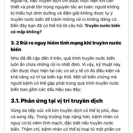
Ngoài ra, việc truyền dịch chỉ được thực hiện khi cần
thiết và phải tôn trọng nguyên tắc an toàn: người không
bị thiếu hụt dinh dưỡng và điện giải không được tự ý
truyền nước biển để tránh những rủi ro không đáng có.
Đến đây bạn đã có thể trả lời câu hỏi:
Truyền nước biển
có mập không?
3. 2 Rủi ro nguy hiểm tính mạng khi truyền nước
biển
Như đã đề cập đến ở trên, quá trình truyền nước biển
luôn ẩn chứa những rủi ro nhất định. Vì vậy, kỹ thuật này
cần được thực hiện tại các cơ sở y tế có đủ điều kiện và
khả năng xử trí tai biến kịp thời. Một số biến chứng mà
người bệnh có thể gặp phải trong quá trình truyền nước
biển bao gồm các dấu hiệu sau đây:
3.1. Phản ứng tại vị trí truyền dịch
Vùng da tiếp xúc với kim truyền dịch có thể bị phù, đau
và sưng tấy. Trong trường hợp nặng hơn, bệnh nhân có
nguy cơ bị viêm tĩnh mạch, đặc biệt nếu truyền nước
biển. Thậm chí, bệnh nhân có thể bị hoại tử một phần cơ