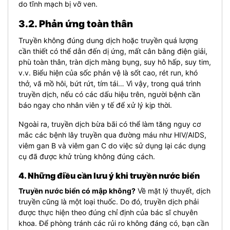
do tĩnh mạch bị vỡ ven.
3.2. Phản ứng toàn thân
Truyền không đúng dung dịch hoặc truyền quá lượng
cần thiết có thể dẫn đến dị ứng, mất cân bằng điện giải,
phù toàn thân, tràn dịch màng bụng, suy hô hấp, suy tim,
v.v. Biểu hiện của sốc phản vệ là sốt cao, rét run, khó
thở, vã mồ hôi, bứt rứt, tím tái… Vì vậy, trong quá trình
truyền dịch, nếu có các dấu hiệu trên, người bệnh cần
báo ngay cho nhân viên y tế để xử lý kịp thời.
Ngoài ra, truyền dịch bừa bãi có thể làm tăng nguy cơ
mắc các bệnh lây truyền qua đường máu như HIV/AIDS,
viêm gan B và viêm gan C do việc sử dụng lại các dụng
cụ đã được khử trùng không đúng cách.
4. Những điều cần lưu ý khi truyền nước biển
Truyền nước biển có mập không?
Về mặt lý thuyết, dịch
truyền cũng là một loại thuốc. Do đó, truyền dịch phải
được thực hiện theo đúng chỉ định của bác sĩ chuyên
khoa. Để phòng tránh các rủi ro không đáng có, bạn cần