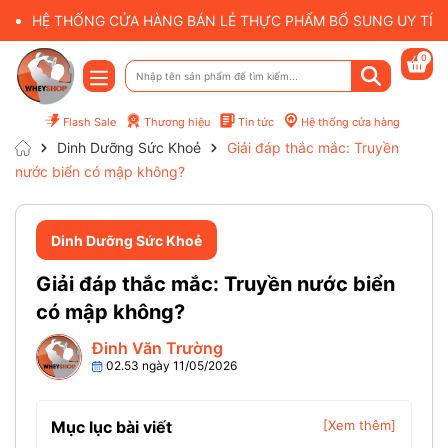
HỆ THỐNG CỬA HÀNG BÁN LẺ THỰC PHẨM BỔ SUNG UY TÍN 
0
Flash Sale
Thương hiệu
Tin tức
Hệ thống cửa hàng
Dinh Dưỡng Sức Khoẻ
Giải đáp thắc mắc: Truyền
nước biển có mập không?
Dinh Dưỡng Sức Khoẻ
Giải đáp thắc mắc: Truyền nước biển
có mập không?
Đinh Văn Trường
02.53 ngày 11/05/2026
Mục lục bài viết
[Xem thêm]