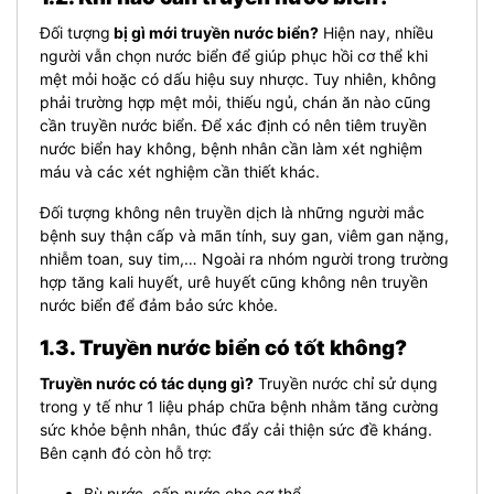
Đối tượng
bị gì mới truyền nước biển?
Hiện nay, nhiều
người vẫn chọn nước biển để giúp phục hồi cơ thể khi
mệt mỏi hoặc có dấu hiệu suy nhược. Tuy nhiên, không
phải trường hợp mệt mỏi, thiếu ngủ, chán ăn nào cũng
cần truyền nước biển. Để xác định có nên tiêm truyền
nước biển hay không, bệnh nhân cần làm xét nghiệm
máu và các xét nghiệm cần thiết khác.
Đối tượng không nên truyền dịch là những người mắc
bệnh suy thận cấp và mãn tính, suy gan, viêm gan nặng,
nhiễm toan, suy tim,… Ngoài ra nhóm người trong trường
hợp tăng kali huyết, urê huyết cũng không nên truyền
nước biển để đảm bảo sức khỏe.
1.3. Truyền nước biển có tốt không?
Truyền nước có tác dụng gì?
Truyền nước chỉ sử dụng
trong y tế như 1 liệu pháp chữa bệnh nhằm tăng cường
sức khỏe bệnh nhân, thúc đẩy cải thiện sức đề kháng.
Bên cạnh đó còn hỗ trợ:
Bù nước, cấp nước cho cơ thể