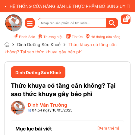
HỆ THỐNG CỬA HÀNG BÁN LẺ THỰC PHẨM BỔ SUNG UY TÍN 
0
Flash Sale
Thương hiệu
Tin tức
Hệ thống cửa hàng
Dinh Dưỡng Sức Khoẻ
Thức khuya có tăng cân
không? Tại sao thức khuya gây béo phì
Dinh Dưỡng Sức Khoẻ
Thức khuya có tăng cân không? Tại
sao thức khuya gây béo phì
Đinh Văn Trường
04.54 ngày 10/05/2025
Mục lục bài viết
[Xem thêm]