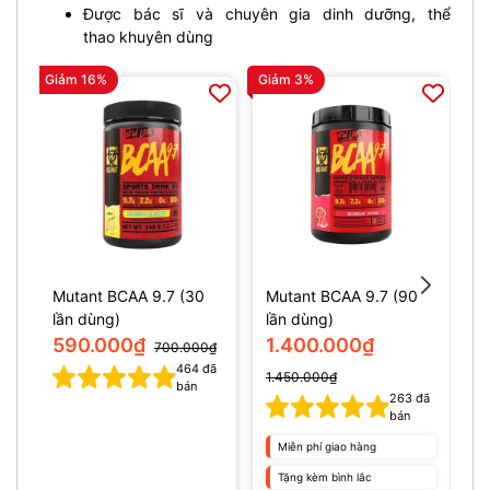
Được bác sĩ và chuyên gia dinh dưỡng, thể
thao khuyên dùng
Giảm 16%
Giảm 3%
Gi
Mutant BCAA 9.7 (30
Mutant BCAA 9.7 (90
N
lần dùng)
lần dùng)
(
590.000₫
1.400.000₫
700.000₫
464
đã
1.450.000₫
bán
263
đã
bán
Miễn phí giao hàng
Tặng kèm bình lắc