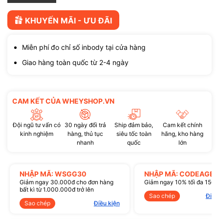
KHUYẾN MÃI - ƯU ĐÃI
Miễn phí đo chỉ số inbody tại cửa hàng
Giao hàng toàn quốc từ 2-4 ngày
CAM KẾT CỦA WHEYSHOP.VN
Đội ngũ tư vấn có
30 ngày đổi trả
Ship đảm bảo,
Cam kết chính
kinh nghiệm
hàng, thủ tục
siêu tốc toàn
hãng, kho hàng
nhanh
quốc
lớn
NHẬP MÃ: WSGG30
NHẬP MÃ: CODEAGE1
Giảm ngay 30.000đ cho đơn hàng
Giảm ngay 10% tối đa 150
bất kì từ 1.000.000đ trở lên
Sao chép
Điều
Sao chép
Điều kiện