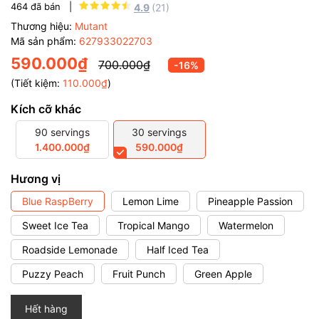
464
đã bán |
4.9
(21)
Thương hiệu:
Mutant
Mã sản phẩm:
627933022703
590.000₫
700.000₫
-16%
(Tiết kiệm:
110.000₫
)
Kích cỡ khác
90 servings
30 servings
1.400.000₫
590.000₫
Hương vị
Blue RaspBerry
Lemon Lime
Pineapple Passion
Sweet Ice Tea
Tropical Mango
Watermelon
Roadside Lemonade
Half Iced Tea
Puzzy Peach
Fruit Punch
Green Apple
Hết hàng