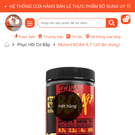
HỆ THỐNG CỬA HÀNG BÁN LẺ THỰC PHẨM BỔ SUNG UY TÍN 
0
Flash Sale
Thương hiệu
Tin tức
Hệ thống cửa hàng
Phục Hồi Cơ Bắp
Mutant BCAA 9.7 (30 lần dùng)
Hết hàng