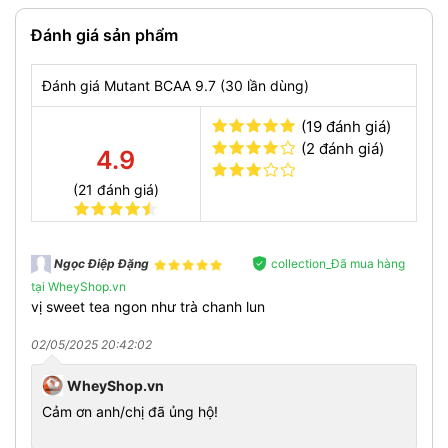
Đánh giá sản phẩm
Đánh giá Mutant BCAA 9.7 (30 lần dùng)
(19 đánh giá)
(2 đánh giá)
4.9
(21 đánh giá)
Mutant BCAA 9.7
- sản phẩm giúp cơ bắp phục hồi hiệu
collection_Đã mua hàng
Ngọc Ðiệp Đặng
quả và tăng thành tích tập luyện thể thao được ưa
tại WheyShop.vn
chuộng nhất bởi:
vị sweet tea ngon như trà chanh lun
Bổ sung hàm lượng lớn BCAA lên tới 7.2g/ lần dùng.
Hỗ trợ chống dị hóa cơ bắp, giảm mệt mỏi, suy nhược cơ
02/05/2025 20:42:02
bắp trong buổi tập luyện.
Cực giàu Leucine tăng khả năng tổng hợp protein.
WheyShop.vn
Bổ sung 2.7g amino acid khác hỗ trợ tăng sức bền hiệu
Cảm ơn anh/chị đã ủng hộ!
quả trong tập luyện.
Cung cấp vitamin nhóm B, chất điện giải.