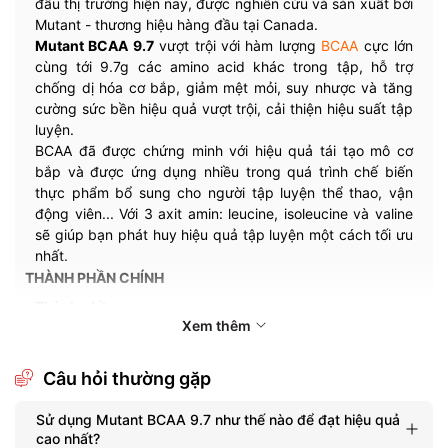
đầu thị trường hiện nay, được nghiên cứu và sản xuất bởi
Mutant - thương hiệu hàng đầu tại Canada.
Mutant BCAA 9.7
vượt trội với hàm lượng
BCAA
cực lớn
cùng tới 9.7g các amino acid khác trong tập, hỗ trợ
chống dị hóa cơ bắp, giảm mệt mỏi, suy nhược và tăng
cường sức bền hiệu quả vượt trội, cải thiện hiệu suất tập
luyện.
BCAA đã được chứng minh với hiệu quả tái tạo mô cơ
bắp và được ứng dụng nhiều trong quá trình chế biến
thực phẩm bổ sung cho người tập luyện thể thao, vận
động viên... Với 3 axit amin: leucine, isoleucine và valine
sẽ giúp bạn phát huy hiệu quả tập luyện một cách tối ưu
nhất.
THÀNH PHẦN CHÍNH
Thành phần:
Xem thêm
7g BCAA
2.5g Glutamine
1g Citrulline Malate
Câu hỏi thường gặp
Serving size:
1 scoop
Sử dụng Mutant BCAA 9.7 như thế nào để đạt hiệu quả
Servings per container:
30 lần
cao nhất?
Thương hiệu:
Mutant