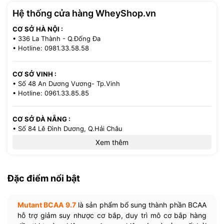
Hệ thống cửa hàng WheyShop.vn
CƠ SỞ HÀ NỘI :
• 336 La Thành - Q.Đống Đa
• Hotline: 0981.33.58.58
CƠ SỞ VINH :
• Số 48 An Dương Vương- Tp.Vinh
• Hotline: 0961.33.85.85
CƠ SỞ ĐÀ NẴNG :
• Số 84 Lê Đình Dương, Q.Hải Châu
• Hotline: 0386.33.58.58
Xem thêm
CƠ SỞ TP.HCM :
• 521/36 Cách Mạng Tháng 8 - P.13 - Q.10
Đặc điểm nổi bật
• Hotline: 0971.33.85.85
Mutant BCAA 9.7
là sản phẩm bổ sung thành phần BCAA
hỗ trợ giảm suy nhược cơ bắp, duy trì mô cơ bắp hàng