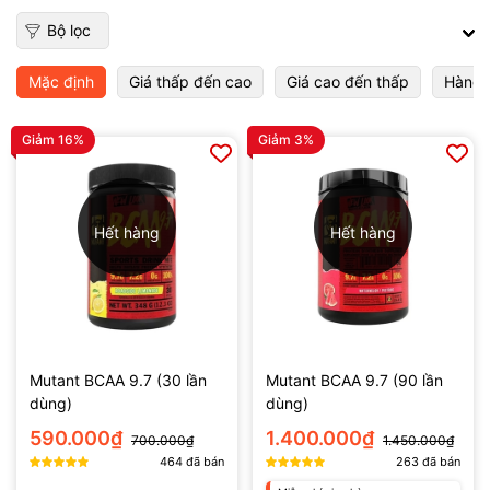
Bộ lọc
Mặc định
Giá thấp đến cao
Giá cao đến thấp
Hàng 
Giảm 16%
Giảm 3%
Hết hàng
Hết hàng
Mutant BCAA 9.7 (30 lần
Mutant BCAA 9.7 (90 lần
dùng)
dùng)
590.000₫
1.400.000₫
700.000₫
1.450.000₫
464
đã bán
263
đã bán