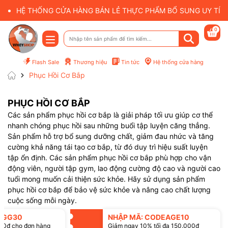
HỆ THỐNG CỬA HÀNG BÁN LẺ THỰC PHẨM BỔ SUNG UY TÍN 
0
Flash Sale
Thương hiệu
Tin tức
Hệ thống cửa hàng
Phục Hồi Cơ Bắp
PHỤC HỒI CƠ BẮP
Các sản phẩm phục hồi cơ bắp là giải pháp tối ưu giúp cơ thể
nhanh chóng phục hồi sau những buổi tập luyện căng thẳng.
Sản phẩm hỗ trợ bổ sung dưỡng chất, giảm đau nhức và tăng
cường khả năng tái tạo cơ bắp, từ đó duy trì hiệu suất luyện
tập ổn định. Các sản phẩm phục hồi cơ bắp phù hợp cho vận
động viên, người tập gym, lao động cường độ cao và người cao
tuổi mong muốn cải thiện sức khỏe. Hãy sử dụng sản phẩm
phục hồi cơ bắp để bảo vệ sức khỏe và nâng cao chất lượng
cuộc sống mỗi ngày.
SGG30
NHẬP MÃ: CODEAGE10
00đ cho đơn hàng
Giảm ngay 10% tối đa 150.000đ