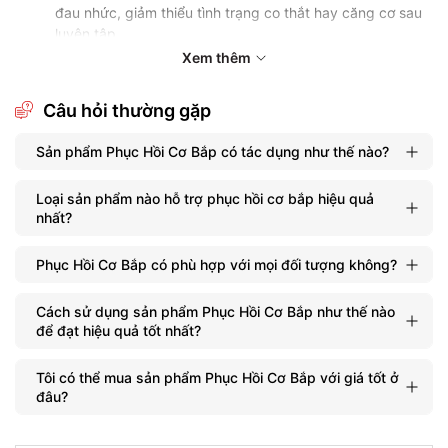
đau nhức, giảm thiểu tình trạng co thắt hay căng cơ sau
luyện tập.
Hỗ trợ phát triển khối lượng cơ: Bằng cách tối ưu hóa quá
Xem thêm
trình phục hồi, sản phẩm giúp tăng cường quá trình tổng
hợp protein, hỗ trợ xây dựng khối lượng cơ bắp mới.
Câu hỏi thường gặp
Tăng cường hiệu quả luyện tập: Khi cơ bắp được phục
hồi tốt, người tập có thể duy trì được hiệu suất luyện tập
Sản phẩm Phục Hồi Cơ Bắp có tác dụng như thế nào?
cao, cải thiện khả năng chịu đựng và sức bền.
Ngăn ngừa chấn thương: Sử dụng sản phẩm phục hồi cơ
Loại sản phẩm nào hỗ trợ phục hồi cơ bắp hiệu quả
bắp giúp giảm nguy cơ chấn thương do tập luyện quá
nhất?
sức, bảo vệ cơ bắp và khớp nối.
Những ai có thể sử dụng sản phẩm phục
Phục Hồi Cơ Bắp có phù hợp với mọi đối tượng không?
hồi cơ bắp?
Cách sử dụng sản phẩm Phục Hồi Cơ Bắp như thế nào
Phục Hồi Cơ Bắp phù hợp với đa dạng đối tượng người dùng từ
để đạt hiệu quả tốt nhất?
vận động viên chuyên nghiệp đến những người mới bắt đầu tập
luyện. Cụ thể:
Tôi có thể mua sản phẩm Phục Hồi Cơ Bắp với giá tốt ở
Vận động viên thể thao: Những người tập luyện chuyên
đâu?
sâu cần phục hồi nhanh chóng để duy trì hiệu suất thi
đấu.