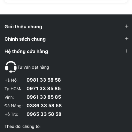
với WheyShop để được tư vấn và lựa chọn những sản phẩm tốt
nhất!
collection_Đang quan tâm sản
Tịnh Nhi Đặng
phẩm
BCAA có giúp phục hồi cơ bắp nhanh hơn không?
Giới thiệu chung
13/04/2025 16:37:22
Chính sách chung
WheyShop.vn
Hệ thống cửa hàng
Dạ có ạ, BCAA giúp giảm đau cơ và tăng tốc độ phục hồi
sau khi tập luyện.
Tư vấn đặt hàng
0981 33 58 58
Hà Nội:
collection_Đang quan tâm sản
tô thanh lan
0971 33 85 85
Tp.HCM:
phẩm
Nên uống EAA hay BCAA trước tập thì tốt hơn?
0961 33 85 85
Vinh:
0386 33 58 58
Đà Nẵng:
13/04/2025 15:30:22
0965 33 58 58
Hỗ Trợ:
WheyShop.vn
Dạ thường EAA sẽ có lợi hơn vì cung cấp đầy đủ axit amin
Theo dõi chúng tôi
cho cơ thể.