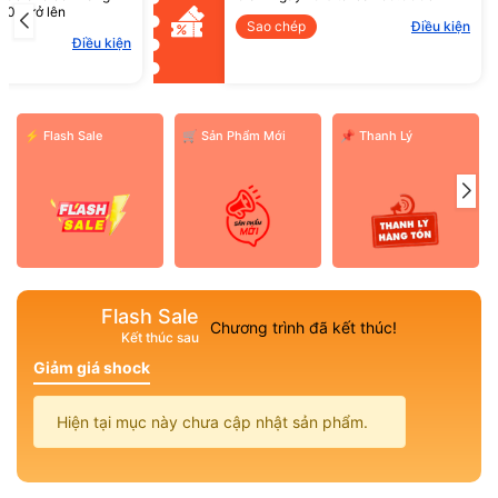
Mã giảm giá:
00đ trở lên
Sao chép
Điều kiện
Điều kiện
Điều kiện:
⚡ Flash Sale
️🛒 Sản Phẩm Mới
📌 Thanh Lý
Flash Sale
Chương trình đã kết thúc!
Kết thúc sau
Giảm giá shock
Hiện tại mục này chưa cập nhật sản phẩm.