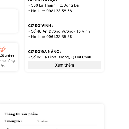
• 336 La Thành - Q.Đống Đa
• Hotline: 0981.33.58.58
CƠ SỞ VINH :
• Số 48 An Dương Vương- Tp.Vinh
• Hotline: 0961.33.85.85
CƠ SỞ ĐÀ NẴNG :
ết chính
• Số 84 Lê Đình Dương, Q.Hải Châu
 kho hàng
• Hotline: 0386.33.58.58
Xem thêm
lớn
CƠ SỞ TP.HCM :
• 521/36 Cách Mạng Tháng 8 - P.13 -
Q.10
• Hotline: 0971.33.85.85