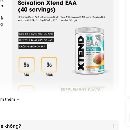
cơ
và
ng
em thêm
ne không?