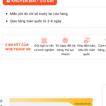
KHUYẾN MÃI - ƯU ĐÃI
Miễn phí đo chỉ số inody tại cửa hàng
Giao hàng toàn quốc từ 2-4 ngày
CAM KẾT CỦA
Đội ngũ tư vấn
30 ngày đổi trả
Ship đảm bảo,
Cam k
WHEYSHOP.VN
có kinh nghiệm
hàng, thủ tục
siêu tốc toàn
hãng,
nhanh
quốc
từ
ng