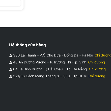
c
g khuyến mãi giá rẻ
Hệ thống cửa hàng
336 La Thành – P.Ô Chợ Dừa - Đống Đa - Hà Nội
Chỉ đườn
48 An Dương Vương – P.Trường Thi -Tp. Vinh
Chỉ đường
84 Lê Đình Dương, Q.Hải Châu – Tp. Đà Nẵng
Chỉ đường
521/36 Cách Mạng Tháng 8 – Q.10 - Tp.HCM
Chỉ đường