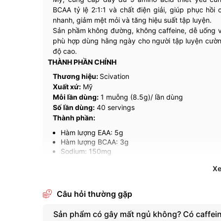
BCAA tỷ lệ 2:1:1 và chất điện giải, giúp phục hồi 
nhanh, giảm mệt mỏi và tăng hiệu suất tập luyện.
Sản phầm không đường, không caffeine, dễ uống 
phù hợp dùng hằng ngày cho người tập luyện cườ
độ cao.
THÀNH PHẦN CHÍNH
Thương hiệu:
Scivation
Xuất xứ:
Mỹ
Mỗi lần dùng:
1 muỗng (8.5g)/ lần dùng
Số lần dùng:
40 servings
Thành phần:
Hàm lượng EAA: 5g
Hàm lượng BCAA: 3g
Sodium: 150mg
X
Câu hỏi thường gặp
Sản phẩm có gây mất ngủ không? Có caffei