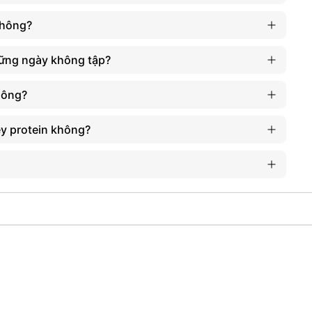
không?
hững ngày không tập?
hông?
ey protein không?
LỢI ÍCH BỔ SUNG
Hỗ trợ phục hồi cơ bắp nhanh chóng
g
Tăng tổng hợp protein, hỗ trợ phát triển cơ bắp
Duy trì năng lượng, giảm kiệt sức, mệt mỏi khi tập
luyện
Bù nước, bù điện giải cho cơ thể
Chống dị hóa cơ bắp
Không chứa đường, không caffeine – dễ dùng hằng
ngày
Hương vị thơm ngon, dễ sử dụng.