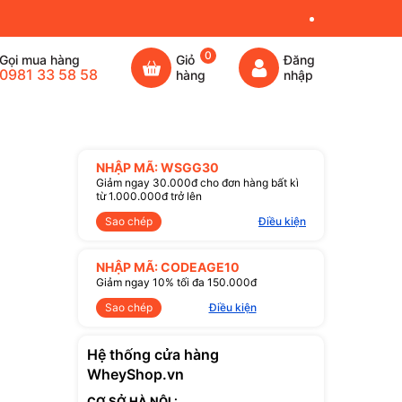
0
Gọi mua hàng
Giỏ
Đăng
0981 33 58 58
hàng
nhập
NHẬP MÃ: WSGG30
Giảm ngay 30.000đ cho đơn hàng bất kì
từ 1.000.000đ trở lên
Sao chép
Điều kiện
NHẬP MÃ: CODEAGE10
Giảm ngay 10% tối đa 150.000đ
Sao chép
Điều kiện
Hệ thống cửa hàng
WheyShop.vn
CƠ SỞ HÀ NỘI :