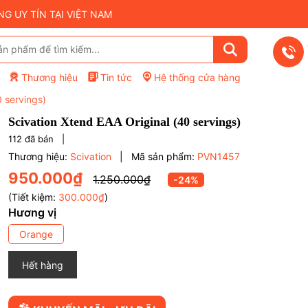
 UY TÍN TẠI VIỆT NAM
Thương hiệu
Tin tức
Hệ thống cửa hàng
0 servings)
Scivation Xtend EAA Original (40 servings)
112
đã bán |
Thương hiệu:
Scivation
|
Mã sản phẩm:
PVN1457
950.000₫
1.250.000₫
-24%
(Tiết kiệm:
300.000₫
)
Hương vị
Orange
Mã giảm giá:
Hết hàng
Điều kiện: