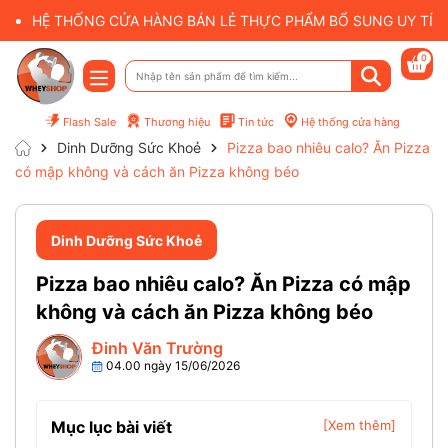
HỆ THỐNG CỬA HÀNG BÁN LẺ THỰC PHẨM BỔ SUNG UY TÍN 
0
Flash Sale
Thương hiệu
Tin tức
Hệ thống cửa hàng
Dinh Dưỡng Sức Khoẻ
Pizza bao nhiêu calo? Ăn Pizza
có mập không và cách ăn Pizza không béo
Dinh Dưỡng Sức Khoẻ
Pizza bao nhiêu calo? Ăn Pizza có mập
không và cách ăn Pizza không béo
Đinh Văn Trường
04.00 ngày 15/06/2026
Mục lục bài viết
[Xem thêm]