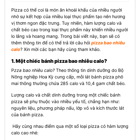
Pizza có thể coi là món ăn khoái khẩu của nhiều người
nhờ sự kết hợp của nhiều loại thực phẩm tạo nên hương
vị thơm ngon đặc trưng. Tuy nhiên, hàm lượng calo và
chất béo cao trong loại thực phẩm này khiến nhiều người
lo lắng và hoang mang. Trong bài viết này, bạn sẽ có
thêm thông tin để có thể trả lời câu hỏi
pizza bao nhiêu
calo
? Xin mời các bạn hãy cùng tham khảo.
1. Một chiếc bánh pizza bao nhiêu calo?
P
zza bao nhiêu calo?
Theo thông tin dinh dưỡng do Bộ
Nông nghiệp Hoa Kỳ cung cấp, mỗi lát bánh pizza phô
mai thông thường chứa 285 calo và 10,4 gam chất béo.
Lượng calo và chất dinh dưỡng trong một chiếc bánh
pizza sẽ phụ thuộc vào nhiều yếu tố, chẳng hạn như:
nguyên liệu, phương pháp nấu, lớp vỏ và kích thước lát
của bánh pizza.
Hãy cùng nhau điểm qua một số loại pizza có hàm lượng
calo cao nhé: