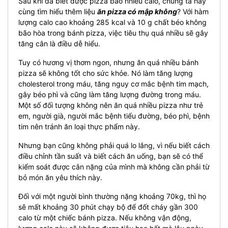
Sau khi đã biết được pizza bao nhiêu calo, chúng ta hãy
cùng tìm hiểu thêm liệu
ăn pizza có mập không
? Với hàm
lượng calo cao khoảng 285 kcal và 10 g chất béo không
bão hòa trong bánh pizza, việc tiêu thụ quá nhiều sẽ gây
tăng cân là điều dễ hiểu.
Tuy có hương vị thơm ngon, nhưng ăn quá nhiều bánh
pizza sẽ không tốt cho sức khỏe. Nó làm tăng lượng
cholesterol trong máu, tăng nguy cơ mắc bệnh tim mạch,
gây béo phì và cũng làm tăng lượng đường trong máu.
Một số đối tượng không nên ăn quá nhiều pizza như trẻ
em, người già, người mắc bệnh tiểu đường, béo phì, bệnh
tim nên tránh ăn loại thực phẩm này.
Nhưng bạn cũng không phải quá lo lắng, vì nếu biết cách
điều chỉnh tần suất và biết cách ăn uống, bạn sẽ có thể
kiểm soát được cân nặng của mình mà không cần phải từ
bỏ món ăn yêu thích này.
Đối với một người bình thường nặng khoảng 70kg, thì họ
sẽ mất khoảng 30 phút chạy bộ để đốt cháy gần 300
calo từ một chiếc bánh pizza. Nếu không vận động,