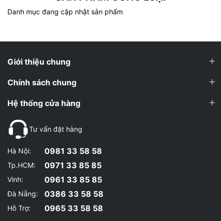
Danh mục đang cập nhật sản phẩm
EPA/serving
330mg
DHA/serving
220mg
Dạng phân tử
Triglyceride (TG) – hấp thu tối ưu
Giới thiệu chung
Hương vị
Chanh tự nhiên (Lemon)
Chính sách chung
Mùi tanh
Không
Hệ thống cửa hàng
Non-GMO, Friend of the Sea (FOS), kiểm
Chứng nhận
định bên thứ 3
Tư vấn đặt hàng
Thành phần chính: Purified Deep Sea Fish Oil (từ cá cơm, cá mòi, cá
0981 33 58 58
Hà Nội:
thu, cá trích)
0971 33 85 85
Tp.HCM:
Ưu điểm vượt trội của Nordic Naturals Omega-3
0961 33 85 85
Vinh:
Omega-3 trên thị trường tồn tại ở 3 dạng phân tử chính:
0386 33 58 58
Đà Nẵng:
Ethyl Ester (EE) — Dạng sản xuất công nghiệp rẻ nhất,
0965 33 58 58
Hỗ Trợ:
phổ biến nhất trong các sản phẩm giá thấp. Cơ thể cần