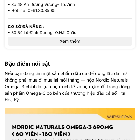
• Số 48 An Dương Vương- Tp.Vinh
• Hotline: 0961.33.85.85
CƠ SỞ ĐÀ NẴNG :
• Số 84 Lê Đình Dương, Q.Hải Châu
• Hotline: 0386.33.58.58
Xem thêm
CƠ SỞ TP.HCM :
• 521/36 Cách Mạng Tháng 8 - P.13 - Q.10
Đặc điểm nổi bật
• Hotline: 0971.33.85.85
Nếu bạn đang tìm một sản phẩm dầu cá để dùng lâu dài mà
không phải mua đi mua lại mỗi tháng — hộp Nordic Naturals
Omega-3 chính là lựa chọn kinh tế và tiện lợi nhất trong dòng
sản phẩm Omega-3 cơ bản của thương hiệu dầu cá số 1 tại
Hoa Kỳ.