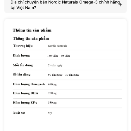
Địa chỉ chuyên bán Nordic Naturals Omega-3 chính hãng
tại Việt Nam?
Nordic Naturals Omega-3 690mg | Dầu Cá Thuần
Chất Dạng Triglyceride
Nordic Naturals là thương hiệu dầu cá được thành lập năm
1995, hiện là thương hiệu dầu cá bán chạy nhất tại Mỹ với hơn
150 sản phẩm. Được bác sĩ và chuyên gia dinh dưỡng khuyên
dùng rộng rãi, Nordic Naturals nổi bật nhờ cam kết không thỏa
hiệp về độ tinh khiết, sự tươi mới và tính bền vững trong khai
thác nguyên liệu.
Mỗi serving 2 viên cung cấp 690mg Omega-3 tổng bao gồm
330mg EPA + 220mg DHA ở dạng Triglyceride (TG) — dạng