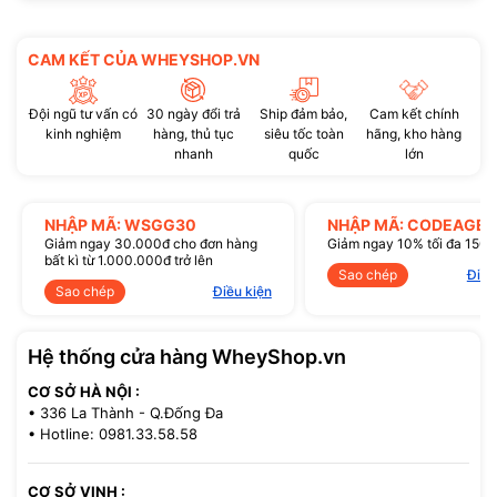
CAM KẾT CỦA WHEYSHOP.VN
Đội ngũ tư vấn có
30 ngày đổi trả
Ship đảm bảo,
Cam kết chính
kinh nghiệm
hàng, thủ tục
siêu tốc toàn
hãng, kho hàng
nhanh
quốc
lớn
NHẬP MÃ: WSGG30
NHẬP MÃ: CODEAGE1
Giảm ngay 30.000đ cho đơn hàng
Giảm ngay 10% tối đa 150
bất kì từ 1.000.000đ trở lên
Sao chép
Điều
Sao chép
Điều kiện
Hệ thống cửa hàng WheyShop.vn
CƠ SỞ HÀ NỘI :
• 336 La Thành - Q.Đống Đa
• Hotline: 0981.33.58.58
CƠ SỞ VINH :