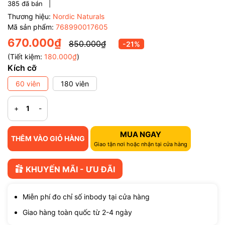
385
đã bán |
Thương hiệu:
Nordic Naturals
Mã sản phẩm:
768990017605
670.000₫
850.000₫
-21%
(Tiết kiệm:
180.000₫
)
Kích cỡ
60 viên
180 viên
+
-
MUA NGAY
THÊM VÀO GIỎ HÀNG
Giao tận nơi hoặc nhận tại cửa hàng
KHUYẾN MÃI - ƯU ĐÃI
Miễn phí đo chỉ số inbody tại cửa hàng
Giao hàng toàn quốc từ 2-4 ngày