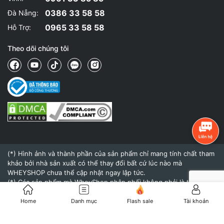
0386 33 58 58
Đà Nẵng:
0965 33 58 58
Hỗ Trợ:
Theo dõi chúng tôi
(*) Hình ảnh và thành phần của sản phẩm chỉ mang tính chất tham
khảo bởi nhà sản xuất có thể thay đổi bất cứ lúc nào mà
WHEYSHOP chưa thể cập nhật ngay lập tức.
(*) Các sản phẩm mà WheyShop phân phối không phải là thuốc và
không có tác dụng thay thế thuốc chữa bệnh.
(*) Hiệu quả của sản phẩm khi sử dụng còn tùy thuộc vào cơ địa,
Home
Danh mục
Flash sale
Tài khoản
thể trạng và chế độ dinh dưỡng, tập luyện của mỗi người.
© 2015 - Bản quyền thuộc về
WheyShop.vn