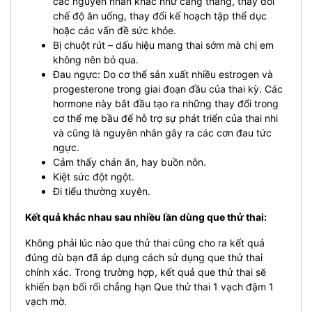
các nguyên nhân khác như căng thẳng, thay đổi
chế độ ăn uống, thay đổi kế hoạch tập thể dục
hoặc các vấn đề sức khỏe.
Bị chuột rút – dấu hiệu mang thai sớm mà chị em
không nên bỏ qua.
Đau ngực: Do cơ thể sản xuất nhiều estrogen và
progesterone trong giai đoạn đầu của thai kỳ. Các
hormone này bắt đầu tạo ra những thay đổi trong
cơ thể mẹ bầu để hỗ trợ sự phát triển của thai nhi
và cũng là nguyên nhân gây ra các cơn đau tức
ngực.
Cảm thấy chán ăn, hay buồn nôn.
Kiệt sức đột ngột.
Đi tiểu thường xuyên.
Kết quả khác nhau sau nhiều lần dùng que thử thai:
Không phải lúc nào que thử thai cũng cho ra kết quả
đúng dù bạn đã áp dụng cách sử dụng que thử thai
chính xác. Trong trường hợp, kết quả que thử thai sẽ
khiến bạn bối rối chẳng hạn Que thử thai 1 vạch đậm 1
vạch mờ.