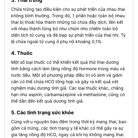
Chửa trứng tạo điều kiện cho sự phát triển của nhau thai
không bình thường. Trong đó, 1 phần hoặc toàn bộ nhau
thai bị thoái hóa thành những túi chứa đầy dịch, liên kết
với nhau thành từng bó như chùm nho chiếm toàn bộ
diện tích tử cung và đè bẹp sự phát triển của thai nhi. Tỷ
lệ chửa ngoài tử cung ở phụ nữ khoảng 0,1%.
4. Thuốc
Một số loại thuốc có thể khiến kết quả thử thai dương
tính bằng cách làm tăng nồng độ hormone trong máu và
nước tiểu.
Một số phương pháp điều trị vô sinh và giảm
cân có thể chứa HCG tổng hợp và gây ra kết quả xét
nghiệm máu dương tính giả. Các loại thuốc khác, chẳng
hạn như aspirin, carbamazepine và methadone, cũng có
thể dẫn đến kết quả dương tính giả.
5. Các tình trạng sức khỏe
Cùng với u nguyên bào đệm trong thời kỳ mang thai, bao
gồm cả trứng, các tình trạng y tế khác có thể gây ra sự
gia tăng nồng độ HCG, ngay cả khi họ không mang thai.