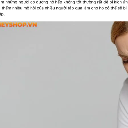
 ra những người có đường hô hấp không tốt thường rất dễ bị kích ứ
 thấm nhiều mồ hôi của nhiều người tập qua làm cho họ có thể sẽ bị 
ập.