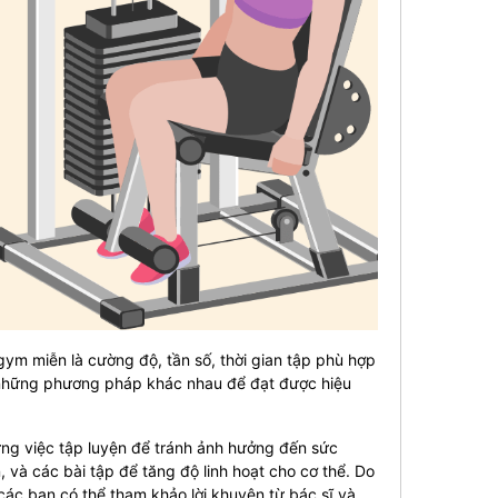
gym miễn là cường độ, tần số, thời gian tập phù hợp
g những phương pháp khác nhau để đạt được hiệu
g việc tập luyện để tránh ảnh hưởng đến sức
 và các bài tập để tăng độ linh hoạt cho cơ thể. Do
ác bạn có thể tham khảo lời khuyên từ bác sĩ và