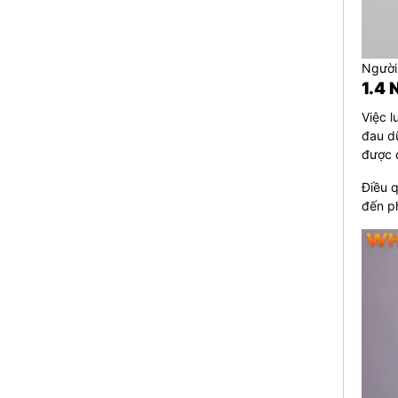
Người
1.4 
Việc l
đau dữ
được đ
Điều q
đến ph