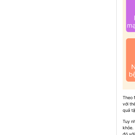
Theo N
với th
quả tậ
Tuy n
khỏe. 
đó với