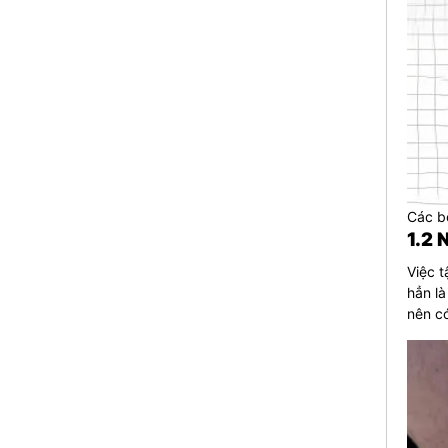
Các b
1.2 
Việc 
hẳn là
nên có