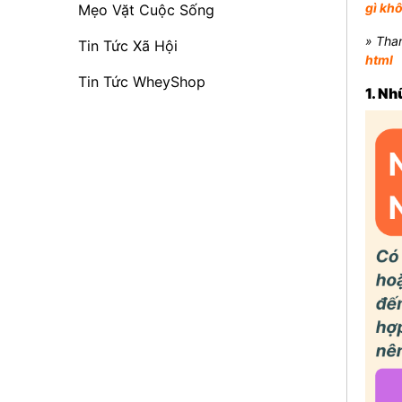
gì kh
Mẹo Vặt Cuộc Sống
» Tha
Tin Tức Xã Hội
html
Tin Tức WheyShop
1. Nh