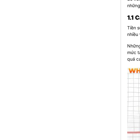
những
1.1 
Tiền s
nhiều 
Những
mức tạ
quá c