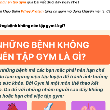
ông nên tập gym
qua bài viết dưới đây ngay nhé !
m khảo thêm
Whey Protein
tăng cơ giảm mỡ đang khuyến mãi tại đ
ững bệnh không nên tập gym là gì?