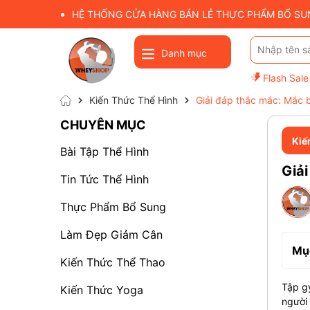
HỆ THỐNG CỬA HÀNG BÁN LẺ THỰC PHẨM BỔ SUNG
Danh mục
Flash Sale
Kiến Thức Thể Hình
Giải đáp thắc mắc: Mắc 
CHUYÊN MỤC
Kiế
Bài Tập Thể Hình
Giả
Tin Tức Thể Hình
Thực Phẩm Bổ Sung
Làm Đẹp Giảm Cân
Mục
Kiến Thức Thể Thao
Tập gy
Kiến Thức Yoga
người