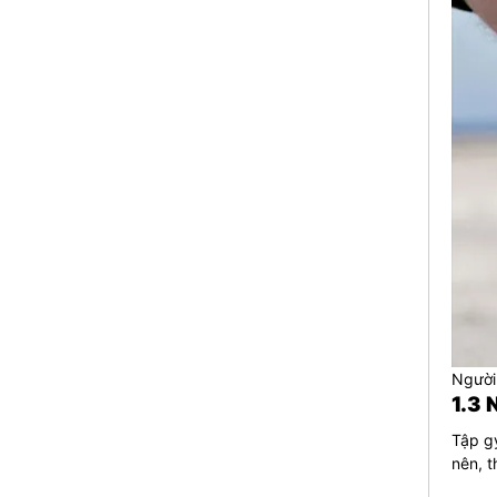
Người
1.3 
Tập gy
nên, 