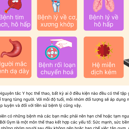
guyên tắc Y học thể thao, bất kỳ ai ở điều kiện nào đều có thể tập 
ể trạng từng người. Với mỗi độ tuổi, mỗi nhóm đối tượng sẽ áp dụn
p luyện và đối với tiền sử bệnh lý cũng vậy.
hiên có những bệnh mà các bạn mắc phải nên hạn chế hoặc tạm ngưn
Bởi Gym là một môn thể thao kết hợp các yếu tố: Sức mạnh, sức bền,
 những nhóm người sau đây không nên hoặc hạn chế việc tập gym, c