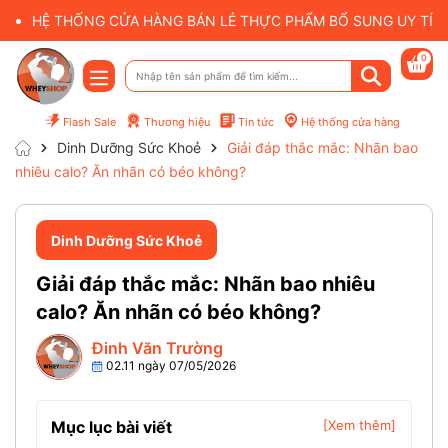
HỆ THỐNG CỬA HÀNG BÁN LẺ THỰC PHẨM BỔ SUNG UY TÍN 
0
Flash Sale
Thương hiệu
Tin tức
Hệ thống cửa hàng
Dinh Dưỡng Sức Khoẻ
Giải đáp thắc mắc: Nhãn bao
nhiêu calo? Ăn nhãn có béo không?
Dinh Dưỡng Sức Khoẻ
Giải đáp thắc mắc: Nhãn bao nhiêu
calo? Ăn nhãn có béo không?
Đinh Văn Trường
02.11 ngày 07/05/2026
Mục lục bài viết
[Xem thêm]