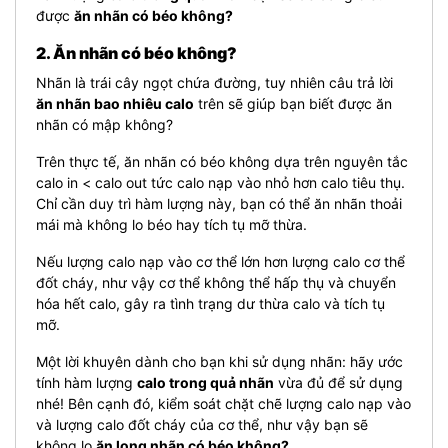
được
ăn nhãn có béo không?
2. Ăn nhãn có béo không?
Nhãn là trái cây ngọt chứa đường, tuy nhiên câu trả lời
ăn nhãn bao nhiêu calo
trên sẽ giúp bạn biết được ăn
nhãn có mập không?
Trên thực tế, ăn nhãn có béo không dựa trên nguyên tắc
calo in < calo out tức calo nạp vào nhỏ hơn calo tiêu thụ.
Chỉ cần duy trì hàm lượng này, bạn có thể ăn nhãn thoải
mái mà không lo béo hay tích tụ mỡ thừa.
Nếu lượng calo nạp vào cơ thể lớn hơn lượng calo cơ thể
đốt cháy, như vậy cơ thể không thể hấp thụ và chuyển
hóa hết calo, gây ra tình trạng dư thừa calo và tích tụ
mỡ.
Một lời khuyên dành cho bạn khi sử dụng nhãn: hãy ước
tính hàm lượng
calo trong quả nhãn
vừa đủ để sử dụng
nhé! Bên cạnh đó, kiểm soát chặt chẽ lượng calo nạp vào
và lượng calo đốt cháy của cơ thể, như vậy bạn sẽ
không lo
ăn long nhãn có béo không?