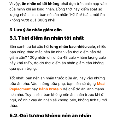
Vì vậy,
ăn nhãn có tốt không
phải dựa trên calo nạp vào
của mình khi ăn long nhãn. Đồng thời hãy kiểm soát số
lượng nhãn mình, bạn nên ăn nhãn 1-2 lần/ tuần, mỗi lần
không vượt quá 800g nhé!
5. Lưu ý ăn nhãn giảm cân
5.1. Thời điểm ăn nhãn tốt nhất
Bên cạnh trả lời câu hỏi
long nhãn bao nhiêu calo
, nhiều
bạn cũng thắc mắc nên ăn nhãn vào thời điểm nào để
giảm cân? 100g nhãn chỉ chứa 48 calo – hàm lượng calo
này khá thấp, do đó thời điểm ăn nhãn giảm cân không
quá quan trọng.
Tốt nhất, bạn nên ăn nhãn trước bữa ăn, hay vào những
bữa ăn phụ. Vào những bữa phụ, bạn nên sử dụng
Meal
Replacment
hay
Bánh Protein
để chế độ ăn lành mạnh
hơn nhé. Tuy nhiên, bạn không nên ăn nhãn trước khi đi
ngủ, có như vậy ăn nhãn sẽ không béo, không tích tụ mỡ
thừa.
5.2. Đối tượng không nên ăn nhãn