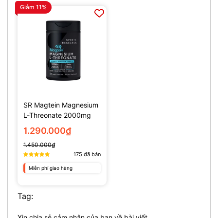
Giảm 11%
SR Magtein Magnesium
L-Threonate 2000mg
(135 Viên)
1.290.000₫
1.450.000₫
175
đã bán
Miễn phí giao hàng
Tag:
Xin chia sẻ cảm nhận của bạn về bài viết