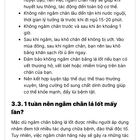
huyết lưu thông, tác động đến toàn bộ cơ thể.
Không nên ngâm chân lâu đến tận khi nước nguội,
thời gian lý tưởng là trước khi đi ngủ 15-20 phút.
Không ngâm chân trước và sau khi ăn khoảng 1
giờ.
Sau khi ngâm, lau khô chân để không bị ướt. Vào
mùa đông, sau khi ngâm chân, bạn nên lau khô
bằng khăn sạch rồi ủ ấm ngay.
Đảm bảo không ngâm chân bằng lá lốt nếu bạn có
vết thương hở, vết loét hoặc nhiễm trùng trên bàn
chân của bạn.
Nên kết hợp luyện tập thể dục thể thao thường
xuyên, tăng cường bổ sung chất dinh dưỡng giúp
cơ thể khỏe mạnh, đẩy lùi bệnh tật.
3.3. 1 tuần nên ngâm chân lá lốt mấy
lần?
Mặc dù ngâm chân bằng lá lốt được nhiều người áp dụng
nhằm đem tới nhiều tác dụng chữa bệnh, đào thải độc tố.
Tuy nhiên, việc ngâm chân hằng này sẽ gây ra những tác