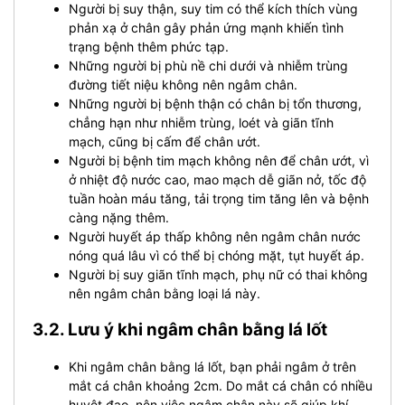
Người bị suy thận, suy tim có thể kích thích vùng
phản xạ ở chân gây phản ứng mạnh khiến tình
trạng bệnh thêm phức tạp.
Những người bị phù nề chi dưới và nhiễm trùng
đường tiết niệu không nên ngâm chân.
Những người bị bệnh thận có chân bị tổn thương,
chẳng hạn như nhiễm trùng, loét và giãn tĩnh
mạch, cũng bị cấm để chân ướt.
Người bị bệnh tim mạch không nên để chân ướt, vì
ở nhiệt độ nước cao, mao mạch dễ giãn nở, tốc độ
tuần hoàn máu tăng, tải trọng tim tăng lên và bệnh
càng nặng thêm.
Người huyết áp thấp không nên ngâm chân nước
nóng quá lâu vì có thể bị chóng mặt, tụt huyết áp.
Người bị suy giãn tĩnh mạch, phụ nữ có thai không
nên ngâm chân bằng loại lá này.
3.2. Lưu ý khi ngâm chân bằng lá lốt
Khi ngâm chân bằng lá lốt, bạn phải ngâm ở trên
mắt cá chân khoảng 2cm. Do mắt cá chân có nhiều
huyệt đạo, nên việc ngâm chân này sẽ giúp khí