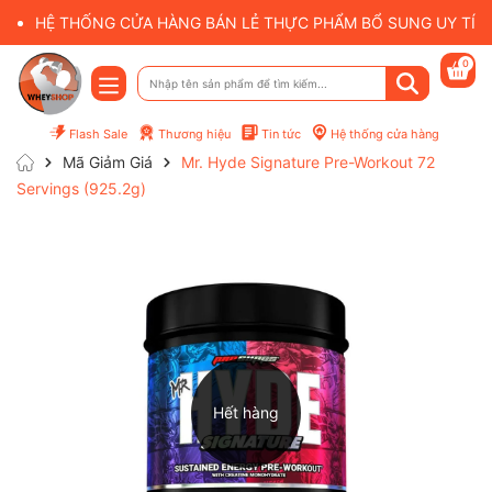
HỆ THỐNG CỬA HÀNG BÁN LẺ THỰC PHẨM BỔ SUNG UY TÍN 
0
Flash Sale
Thương hiệu
Tin tức
Hệ thống cửa hàng
Mã Giảm Giá
Mr. Hyde Signature Pre-Workout 72
Servings (925.2g)
Hết hàng