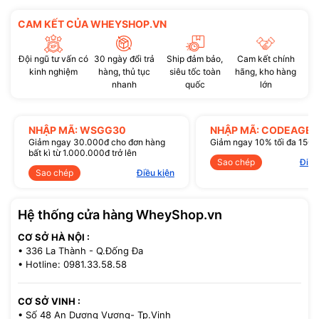
CAM KẾT CỦA WHEYSHOP.VN
Đội ngũ tư vấn có
30 ngày đổi trả
Ship đảm bảo,
Cam kết chính
kinh nghiệm
hàng, thủ tục
siêu tốc toàn
hãng, kho hàng
nhanh
quốc
lớn
NHẬP MÃ: WSGG30
NHẬP MÃ: CODEAGE1
Giảm ngay 30.000đ cho đơn hàng
Giảm ngay 10% tối đa 150
bất kì từ 1.000.000đ trở lên
Sao chép
Điều
Sao chép
Điều kiện
Hệ thống cửa hàng WheyShop.vn
CƠ SỞ HÀ NỘI :
• 336 La Thành - Q.Đống Đa
• Hotline: 0981.33.58.58
CƠ SỞ VINH :
• Số 48 An Dương Vương- Tp.Vinh