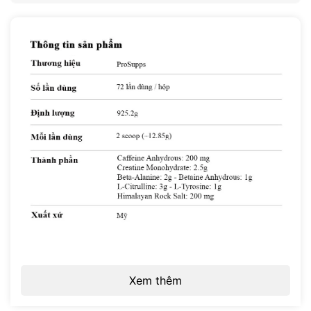
Mr. Hyde Signature
là pre-workout của ProSupps – thương hiệu
Mỹ chuyên biệt về hiệu suất tập luyện – được xây dựng trên 7
thành phần hỗ trợ hiệu suất tập đỉnh cao. Mỗi scoop cung cấp
200mg caffeine anhydrous kết hợp creatine monohydrate,
beta-alanine, L-citrulline và betaine anhydrous – tạo ra làn sóng
năng lượng bùng nổ, pump căng và tập trung sắc bén kéo dài
toàn bộ buổi tập, không phải chỉ 20 phút đầu.
Mr. Hyde Signature đạt chứng nhận Informed Choice – kiểm
định độc lập quốc tế xác nhận không chứa hơn 220 chất bị
cấm trong thể thao. An tâm tuyệt đối cho vận động viên thi
đấu.
Hộp 72 servings (925.2g) là lựa chọn tiết kiệm nhất – tương
đương hơn 2 tháng tập liên tục với chi phí mỗi buổi thấp hơn
đáng kể so với mua hộp nhỏ liên tục.
Xem thêm
Thông tin sản phẩm