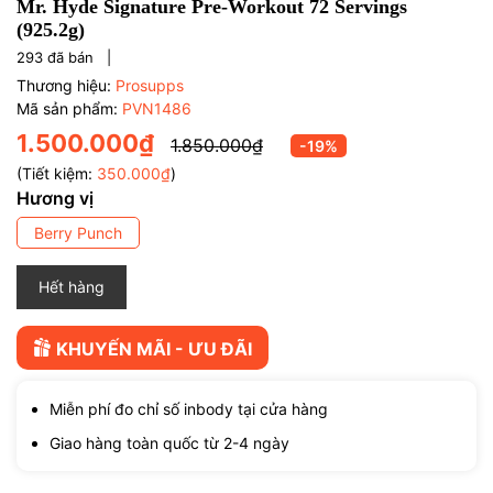
Mr. Hyde Signature Pre-Workout 72 Servings
(925.2g)
293
đã bán |
Thương hiệu:
Prosupps
Mã sản phẩm:
PVN1486
1.500.000₫
1.850.000₫
-19%
(Tiết kiệm:
350.000₫
)
Hương vị
Berry Punch
Hết hàng
KHUYẾN MÃI - ƯU ĐÃI
Miễn phí đo chỉ số inbody tại cửa hàng
Giao hàng toàn quốc từ 2-4 ngày