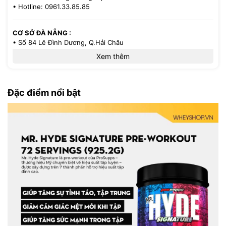
• Hotline: 0961.33.85.85
CƠ SỞ ĐÀ NẴNG :
• Số 84 Lê Đình Dương, Q.Hải Châu
• Hotline: 0386.33.58.58
Xem thêm
CƠ SỞ TP.HCM :
• 521/36 Cách Mạng Tháng 8 - P.13 - Q.10
Đặc điểm nổi bật
• Hotline: 0971.33.85.85