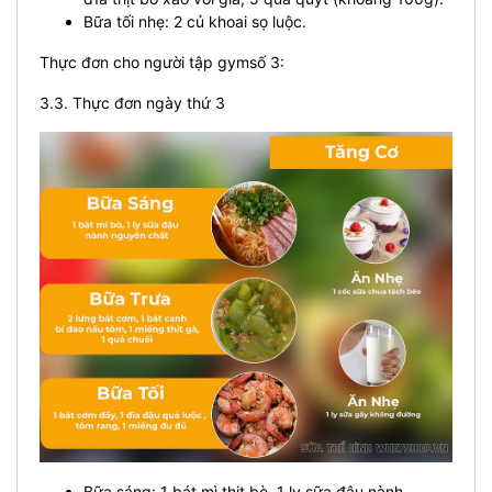
Bữa tối nhẹ: 2 củ khoai sọ luộc.
Thực đơn cho người tập gymsố 3:
3.3. Thực đơn ngày thứ 3
Bữa sáng: 1 bát mì thịt bò, 1 ly sữa đậu nành