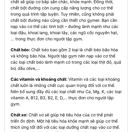
chất sẽ giúp cơ bắp săn chắc, khỏe mạnh. Đồng thời,
chất bột đường còn cung cấp năng lượng cho cơ thể
trong quá trình tập luyện. Tuy nhiên, cũng không phải
chất bột đường nào cũng cần thiết cho gymer. Bạn cần
nạp vào cơ thể các tinh bột – đường lành mạnh như các
loại đậu, khoai lang, khoai tây, các ngũ cốc nguyên hạt,
… trong thực đơn cho người tập gym.
Chất béo:
Chất béo bao gồm 2 loại là chất béo bão hòa
và không bão hòa. Người tập gym nên nạp vào cơ thể
các loại chất béo lành mạnh có trong các loại thịt đỏ, quả
bơ, dầu olive,…
Các vitamin và khoáng chất:
Vitamin và các loại khoáng
chất luôn là những chất cực quan trọng đối với cơ thể.
Nên bổ sung đầy đủ các loại chất như Ca, Mg, K, các loại
vitamin A, B12, B3, B2, E, D,… thực đơn cho người tập
gym.
Chất xơ:
Chất xơ sẽ giúp hệ tiêu hóa của cơ thể phát
triển ổn định. Một hệ tiêu hóa khỏe mạnh sẽ giúp cơ thể
thích ứng tốt đối với các loại dưỡng chất nạp vào cơ thể.