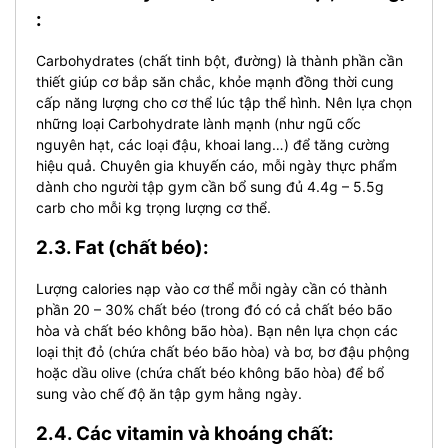
:
Carbohydrates (chất tinh bột, đường) là thành phần cần
thiết giúp cơ bắp săn chắc, khỏe mạnh đồng thời cung
cấp năng lượng cho cơ thể lúc tập thể hình. Nên lựa chọn
những loại Carbohydrate lành mạnh (như ngũ cốc
nguyên hạt, các loại đậu, khoai lang…) để tăng cường
hiệu quả. Chuyên gia khuyến cáo, mỗi ngày thực phẩm
dành cho người tập gym cần bổ sung đủ 4.4g – 5.5g
carb cho mỗi kg trọng lượng cơ thể.
2.3. Fat (chất béo):
Lượng calories nạp vào cơ thể mỗi ngày cần có thành
phần 20 – 30% chất béo (trong đó có cả chất béo bão
hòa và chất béo không bão hòa). Bạn nên lựa chọn các
loại thịt đỏ (chứa chất béo bão hòa) và bơ, bơ đậu phộng
hoặc dầu olive (chứa chất béo không bão hòa) để bổ
sung vào chế độ ăn tập gym hằng ngày.
2.4. Các vitamin và khoáng chất: