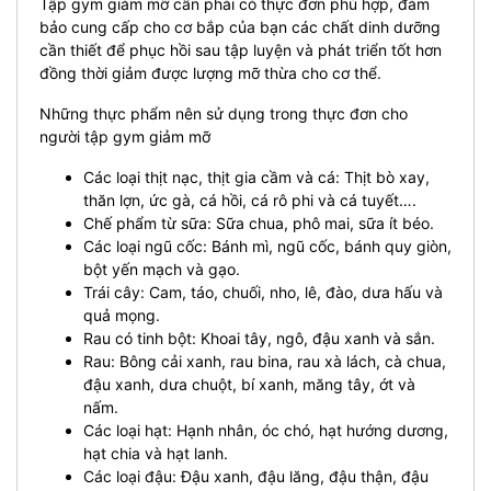
Tập gym giảm mỡ cần phải có thực đơn phù hợp, đảm
bảo cung cấp cho cơ bắp của bạn các chất dinh dưỡng
cần thiết để phục hồi sau tập luyện và phát triển tốt hơn
đồng thời giảm được lượng mỡ thừa cho cơ thể.
Những thực phẩm nên sử dụng trong
thực đơn cho
người tập gym
giảm mỡ
Các loại thịt nạc, thịt gia cầm và cá: Thịt bò xay,
thăn lợn, ức gà, cá hồi, cá rô phi và cá tuyết….
Chế phẩm từ sữa: Sữa chua, phô mai, sữa ít béo.
Các loại ngũ cốc: Bánh mì, ngũ cốc, bánh quy giòn,
bột yến mạch và gạo.
Trái cây: Cam, táo, chuối, nho, lê, đào, dưa hấu và
quả mọng.
Rau có tinh bột: Khoai tây, ngô, đậu xanh và sắn.
Rau: Bông cải xanh, rau bina, rau xà lách, cà chua,
đậu xanh, dưa chuột, bí xanh, măng tây, ớt và
nấm.
Các loại hạt: Hạnh nhân, óc chó, hạt hướng dương,
hạt chia và hạt lanh.
Các loại đậu: Đậu xanh, đậu lăng, đậu thận, đậu