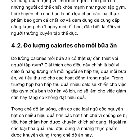
vô cùng quan trọng với mỗi một người, bao gồm cả
những người có thể chất khỏe mạnh như người tập gym.
Lời khuyên cho các bạn là nên lựa chọn các loại thực
phẩm bao gồm cả chất xơ và đạm dùng để cung cấp
năng lượng cho 1 ngày mới tốt hơn, đặc biệt là đối với
người thường xuyên tập thể dục.
4.2. Đo lượng calories cho mỗi bữa ăn
Đo lường calories mỗi bữa ăn có thật sự cần thiết với
người tập gym? Giải thích cho điều này chính là bởi vì
calo là năng lượng mà mỗi người sẽ hấp thụ qua mỗi bữa
ăn, và tiêu thụ nó cho các hoạt động trong ngày. Trong
trường hợp bạn hấp thu quá nhiều calo sẽ khiến cho việc
tập gym của bạn trở nên vô ích, nó sẽ làm cho việc giảm
cân hay tăng cơ không đạt hiệu quả.
Trong chế độ ăn uống, cần có các loại ngũ cốc nguyên
hạt có nhiều hiệu quả hơn các hạt tinh chế vì chúng sẽ bị
tiêu hóa chậm hơn được khuyến khích sử dụng. Ngoài ra
các loại hoa quả, rau, đậu cũng là những thực phẩm
được khuyên dùng trong chế độ ăn này.