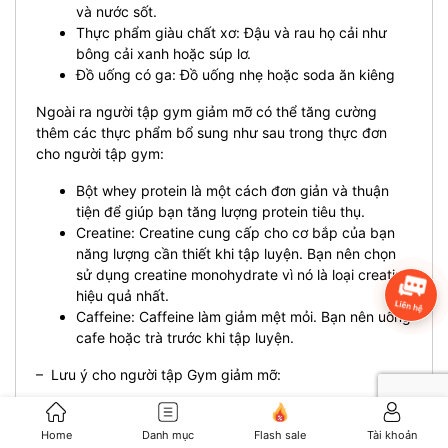
và nước sốt.
Thực phẩm giàu chất xơ: Đậu và rau họ cải như
bông cải xanh hoặc súp lơ.
Đồ uống có ga: Đồ uống nhẹ hoặc soda ăn kiêng
Ngoài ra người tập gym giảm mỡ có thể tăng cường
thêm các thực phẩm bổ sung như sau trong thực đơn
cho người tập gym:
Bột whey protein là một cách đơn giản và thuận
tiện để giúp bạn tăng lượng protein tiêu thụ.
Creatine: Creatine cung cấp cho cơ bắp của bạn
năng lượng cần thiết khi tập luyện. Bạn nên chọn
sử dụng creatine monohydrate vì nó là loại creatine
hiệu quả nhất.
Caffeine: Caffeine làm giảm mệt mỏi. Bạn nên uống
cafe hoặc trà trước khi tập luyện.
– Lưu ý cho người tập Gym giảm mỡ:
Không bỏ bữa đặc biệt là bữa sáng vì nguồn dinh
dưỡng và calo tập trung nhiều nhất vào buổi sáng
Home
Danh mục
Flash sale
Tài khoản