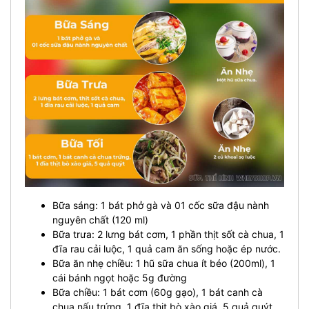
Bữa sáng: 1 bát phở gà và 01 cốc sữa đậu nành
nguyên chất (120 ml)
Bữa trưa: 2 lưng bát cơm, 1 phần thịt sốt cà chua, 1
đĩa rau cải luộc, 1 quả cam ăn sống hoặc ép nước.
Bữa ăn nhẹ chiều: 1 hũ sữa chua ít béo (200ml), 1
cái bánh ngọt hoặc 5g đường
Bữa chiều: 1 bát cơm (60g gạo), 1 bát canh cà
chua nấu trứng, 1 đĩa thịt bò xào giá, 5 quả quýt