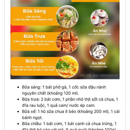
Bữa sáng: 1 bát phở gà, 1 cốc sữa đậu nành
nguyên chất (khoảng 120 ml).
Bữa trưa: 2 bát cơm, 1 phần nhỏ thịt sốt cà chua, 1
đĩa rau luộc, 1 quả cam/ nước ép cam.
Bữa xế: 1 hũ sữa chua ít béo (khoảng 200 ml), 1 cái
bánh ngọt.
Bữa chiều: 1 bát cơm, 1 bát canh cà chua trứng, 1
đĩa thịt bò xào với giá, 5 quả quýt (khoảng 100g).