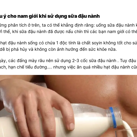
u ý cho nam giới khi sử dụng sữa đậu nành
ng phân tích ở trên, ta có thể khẳng định rằng: uống sữa đậu nành
ì thế, khi sữa đậu nành đã được nấu chín thì các bạn nam giới có t
hạt đậu nành sống có chứa 1 độc tính là chất soyin không tốt cho s
t dễ bị phá hủy và không còn ảnh hưởng đến sức khỏe nữa.
ày, các đấng mày râu nên sử dụng 2-3 cốc sữa đậu nành . Tuy đậu n
ạch, hạn chế tiểu đường…. nhưng việc ăn quá nhiều hạt đậu nành c