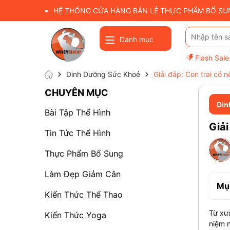
HỆ THỐNG CỬA HÀNG BÁN LẺ THỰC PHẨM BỔ SUNG
Danh mục
Flash Sale
Dinh Dưỡng Sức Khoẻ
Giải đáp: Con trai có 
CHUYÊN MỤC
Din
Bài Tập Thể Hình
Giải
Tin Tức Thể Hình
Thực Phẩm Bổ Sung
Làm Đẹp Giảm Cân
Mục
Kiến Thức Thể Thao
Từ xưa
Kiến Thức Yoga
niệm 