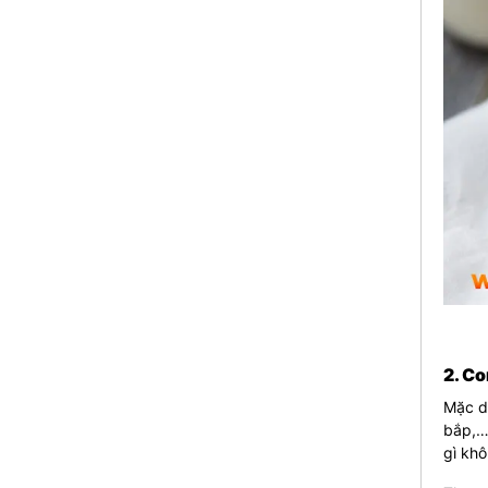
2. Co
Mặc dù
bắp,…,
gì kh