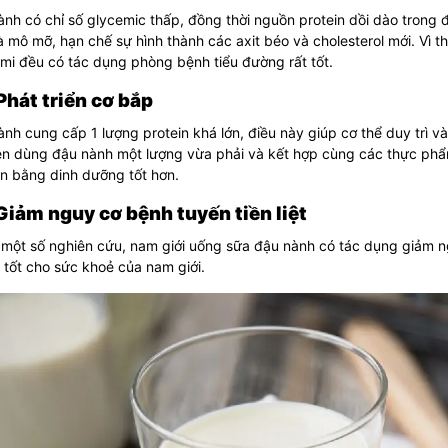
nh có chỉ số glycemic thấp, đồng thời nguồn protein dồi dào trong
 mô mỡ, hạn chế sự hình thành các axit béo và cholesterol mới. Vì 
mi đều có tác dụng phòng bệnh tiểu đường rất tốt.
 Phát triển cơ bắp
nh cung cấp 1 lượng protein khá lớn, điều này giúp cơ thể duy trì và
nên dùng đậu nành một lượng vừa phải và kết hợp cùng các thực phẩ
n bằng dinh dưỡng tốt hơn.
 Giảm nguy cơ bệnh tuyến tiền liệt
một số nghiên cứu, nam giới uống sữa đậu nành có tác dụng giảm nguy
t tốt cho sức khoẻ của nam giới.