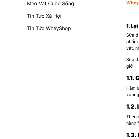
Whey
Mẹo Vặt Cuộc Sống
Tin Tức Xã Hội
1. Lợ
Tin Tức WheyShop
Sữa đậ
phẩm q
vật, 
Sữa đậ
giới:
1.1.
Hàm l
xương
1.2.
Theo n
nành f
1.3.