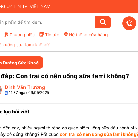
 UY TÍN TẠI VIỆT NAM
Thương hiệu
Tin tức
Hệ thống cửa hàng
nên uống sữa fami không?
h Dưỡng Sức Khoẻ
 đáp: Con trai có nên uống sữa fami không?
Đinh Văn Trường
11.37 ngày 09/05/2025
 lục bài viết
 đến nay, nhiều người thường có quan niệm uống sữa đậu nành bị vô
này có đúng không? Rốt cuộc
con trai có nên uống sữa fami không