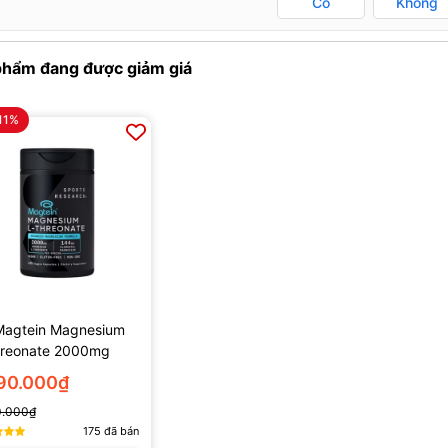
Có
Không
phẩm đang được giảm giá
11%
Magtein Magnesium
hreonate 2000mg
 Viên)
290.000₫
0.000₫
175
đã bán