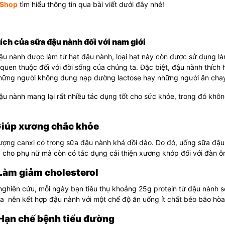
Shop
tìm hiểu thông tin qua bài viết dưới đây nhé!
i ích của sữa đậu nành đối với nam giới
u nành được làm từ hạt đậu nành, loại hạt này còn được sử dụng l
uen thuộc đối với đời sống của chúng ta. Đặc biệt, đậu nành thíc
những người không dung nạp đường lactose hay những người ăn cha
u nành mang lại rất nhiều tác dụng tốt cho sức khỏe, trong đó không 
 Giúp xương chắc khỏe
ượng canxi có trong sữa đậu nành khá dồi dào. Do đó, uống sữa đậ
 cho phụ nữ mà còn có tác dụng cải thiện xương khớp đối với đàn ô
 Làm giảm cholesterol
ghiên cứu, mỗi ngày bạn tiêu thụ khoảng 25g protein từ đậu nành sẽ
a nên kết hợp đậu nành với một chế độ ăn uống ít chất béo bão hòa 
 Hạn chế bệnh tiểu đường