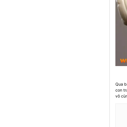
Qua bà
con tr
vô cùn