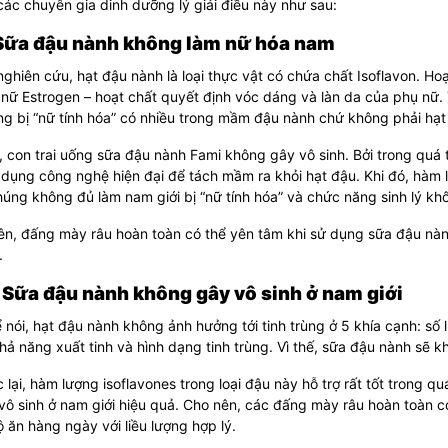
ác chuyên gia dinh dưỡng lý giải điều này như sau:
 Sữa đậu nành không làm nữ hóa nam
ghiên cứu, hạt đậu nành là loại thực vật có chứa chất Isoflavon. Hoạt
ố nữ Estrogen – hoạt chất quyết định vóc dáng và làn da của phụ nữ. 
g bị “nữ tính hóa” có nhiều trong mầm đậu nành chứ không phải hạt
, con trai uống sữa đậu nành Fami không gây vô sinh. Bởi trong quá 
dụng công nghệ hiện đại để tách mầm ra khỏi hạt đậu. Khi đó, hàm l
úng không đủ làm nam giới bị “nữ tính hóa” và chức năng sinh lý kh
n, đấng mày râu hoàn toàn có thể yên tâm khi sử dụng sữa đậu nành
.
 Sữa đậu nành không gây vô sinh ở nam giới
 nói, hạt đậu nành không ảnh hưởng tới tinh trùng ở 5 khía cạnh: số 
khả năng xuất tinh và hình dạng tinh trùng. Vì thế, sữa đậu nành sẽ 
lại, hàm lượng isoflavones trong loại đậu này hỗ trợ rất tốt trong quá tr
vô sinh ở nam giới hiệu quả. Cho nên, các đấng mày râu hoàn toàn 
 ăn hàng ngày với liều lượng hợp lý.