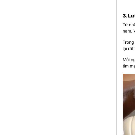
3. Lư
Từ nhữ
nam. V
Trong 
lại rấ
Mỗi ng
tim m