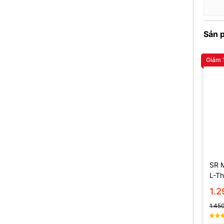
Sản 
Giảm 
SR 
L-T
(135
1.
1.45