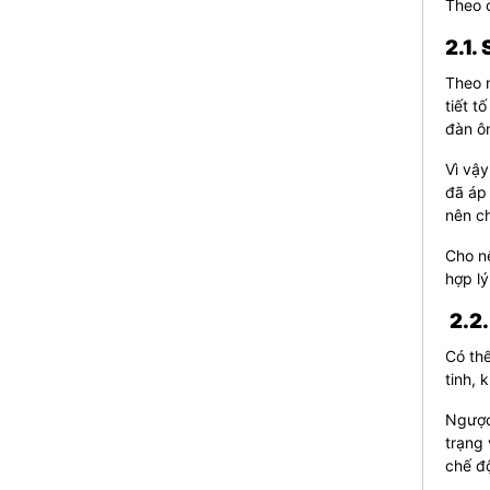
Theo c
2.1.
Theo n
tiết t
đàn ôn
Vì vậy
đã áp 
nên ch
Cho nê
hợp lý
2.2.
Có thể
tinh, 
Ngược 
trạng 
chế độ