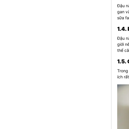
Đậu nà
gan và
sữa fa
1.4.
Đậu nà
giới 
thể câ
1.5.
Trong 
ích rấ