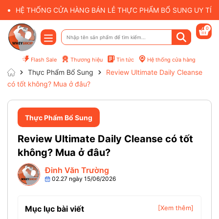
HỆ THỐNG CỬA HÀNG BÁN LẺ THỰC PHẨM BỔ SUNG UY TÍN 
0
Flash Sale
Thương hiệu
Tin tức
Hệ thống cửa hàng
Thực Phẩm Bổ Sung
Review Ultimate Daily Cleanse
có tốt không? Mua ở đâu?
Thực Phẩm Bổ Sung
Review Ultimate Daily Cleanse có tốt
không? Mua ở đâu?
Đinh Văn Trường
02.27 ngày 15/06/2026
Mục lục bài viết
[Xem thêm]