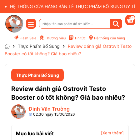
HỆ THỐNG CỬA HÀNG BÁN LẺ THỰC PHẨM BỔ SUNG UY TÍN 
0
Flash Sale
Thương hiệu
Tin tức
Hệ thống cửa hàng
Thực Phẩm Bổ Sung
Review đánh giá Ostrovit Testo
Booster có tốt không? Giá bao nhiêu?
Thực Phẩm Bổ Sung
Review đánh giá Ostrovit Testo
Booster có tốt không? Giá bao nhiêu?
Đinh Văn Trường
02.30 ngày 15/06/2026
Mục lục bài viết
[Xem thêm]