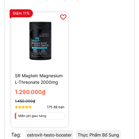
Giảm 11%
SR Magtein Magnesium
L-Threonate 2000mg
(135 Viên)
1.290.000₫
1.450.000₫
175
đã bán
Miễn phí giao hàng
Tag:
ostrovit-testo-booster
Thực Phẩm Bổ Sung