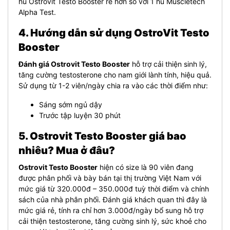
hũ Ostrovit Testo Booster rẻ hơn so với 1 hũ Muscletech
Alpha Test.
4. Hướng dẫn sử dụng OstroVit Testo
Booster
Đánh giá Ostrovit Testo Booster
hỗ trợ cải thiện sinh lý,
tăng cường testosterone cho nam giới lành tính, hiệu quả.
Sử dụng từ 1-2 viên/ngày chia ra vào các thời điểm như:
Sáng sớm ngủ dậy
Trước tập luyện 30 phút
5. Ostrovit Testo Booster giá bao
nhiêu? Mua ở đâu?
Ostrovit Testo Booster
hiện có size là 90 viên đang
được phân phối và bày bán tại thị trường Việt Nam với
mức giá từ 320.000đ – 350.000đ tuỳ thời điểm và chính
sách của nhà phân phối.
Đánh giá khách quan thì đây là
mức giá rẻ, tính ra chỉ hơn 3.000đ/ngày bổ sung hỗ trợ
cải thiện testosterone, tăng cường sinh lý, sức khoẻ cho