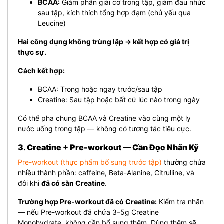
BCAA:
Giảm phân giải cơ trong tập, giảm đau nhức
sau tập, kích thích tổng hợp đạm (chủ yếu qua
Leucine)
Hai công dụng không trùng lặp → kết hợp có giá trị
thực sự.
Cách kết hợp:
BCAA: Trong hoặc ngay trước/sau tập
Creatine: Sau tập hoặc bất cứ lúc nào trong ngày
Có thể pha chung BCAA và Creatine vào cùng một ly
nước uống trong tập — không có tương tác tiêu cực.
3. Creatine + Pre-workout — Cần Đọc Nhãn Kỹ
Pre-workout (thực phẩm bổ sung trước tập)
thường chứa
nhiều thành phần: caffeine, Beta-Alanine, Citrulline, và
đôi khi
đã có sẵn Creatine
.
Trường hợp Pre-workout đã có Creatine:
Kiểm tra nhãn
— nếu Pre-workout đã chứa 3–5g Creatine
Monohydrate, không cần bổ sung thêm. Dùng thêm sẽ