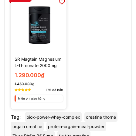
SR Magtein Magnesium
L-Threonate 2000mg
(135 Viên)
1.290.000₫
1.450.000₫
175
đã bán
Miễn phí giao hàng
Tag:
biox-power-whey-complex
creatine thorne
orgain creatine
protein-orgain-meal-powder
Thực Phẩm Bổ Sung
tin tức creatine