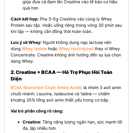
giúp đưa cả đạm lẫn Creatine vào tế bào cơ hiệu
quả hơn
Cách kết hợp:
Pha 3–5g Creatine vào cùng ly Whey
Protein sau tập. Hoặc uống riêng trong vòng 30 phút sau
khi tập — không cần đồng thời hoàn toàn.
Lưu ý về Whey:
Người không dung nạp lactose nên
dùng
Whey Isolate
hoặc
Whey Hydrolyzed
thay vì Whey
Concentrate. Creatine không ảnh hưởng đến sự lựa chọn
dạng Whey.
2. Creatine + BCAA — Hỗ Trợ Phục Hồi Toàn
Diện
BCAA (Branched-Chain Amino Acids)
là nhóm 3 axit amin
chuỗi nhánh: Leucine, Isoleucine và Valine — chiếm
khoảng 35% tổng axit amin thiết yếu trong cơ bắp.
Vai trò phân công rõ ràng:
Creatine:
Tăng năng lượng ngắn hạn, sức mạnh tối
đa, lặp nhiều hơn