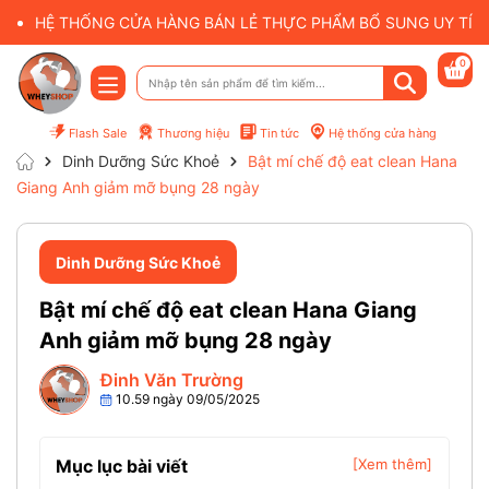
HỆ THỐNG CỬA HÀNG BÁN LẺ THỰC PHẨM BỔ SUNG UY TÍN 
0
Flash Sale
Thương hiệu
Tin tức
Hệ thống cửa hàng
Dinh Dưỡng Sức Khoẻ
Bật mí chế độ eat clean Hana
Giang Anh giảm mỡ bụng 28 ngày
Dinh Dưỡng Sức Khoẻ
Bật mí chế độ eat clean Hana Giang
Anh giảm mỡ bụng 28 ngày
Đinh Văn Trường
10.59 ngày 09/05/2025
Mục lục bài viết
[Xem thêm]