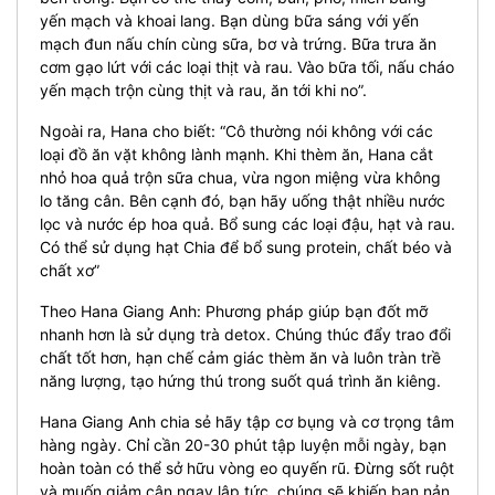
yến mạch và khoai lang. Bạn dùng bữa sáng với yến
mạch đun nấu chín cùng sữa, bơ và trứng. Bữa trưa ăn
cơm gạo lứt với các loại thịt và rau. Vào bữa tối, nấu cháo
yến mạch trộn cùng thịt và rau, ăn tới khi no”.
Ngoài ra, Hana cho biết: “Cô thường nói không với các
loại đồ ăn vặt không lành mạnh. Khi thèm ăn, Hana cắt
nhỏ hoa quả trộn sữa chua, vừa ngon miệng vừa không
lo tăng cân. Bên cạnh đó, bạn hãy uống thật nhiều nước
lọc và nước ép hoa quả. Bổ sung các loại đậu, hạt và rau.
Có thể sử dụng hạt Chia để bổ sung protein, chất béo và
chất xơ”
Theo Hana Giang Anh: Phương pháp giúp bạn đốt mỡ
nhanh hơn là sử dụng trà detox. Chúng thúc đẩy trao đổi
chất tốt hơn, hạn chế cảm giác thèm ăn và luôn tràn trề
năng lượng, tạo hứng thú trong suốt quá trình ăn kiêng.
Hana Giang Anh chia sẻ hãy tập cơ bụng và cơ trọng tâm
hàng ngày. Chỉ cần 20-30 phút tập luyện mỗi ngày, bạn
hoàn toàn có thể sở hữu vòng eo quyến rũ. Đừng sốt ruột
và muốn giảm cân ngay lập tức, chúng sẽ khiến bạn nản