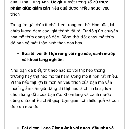
của Hana Giang Anh.
Ức gà
là một trong số
20 thực
phẩm giúp giảm cân
hiệu quả được nhiều người yêu
thích.
Trong ức gà chứa ít chất béo trong cơ thể. Hơn nữa, lại
chứa lượng đạm cao, giá thành rất rẻ. Từ đó giúp chuyển
hóa mỡ thừa dạng cô đặc. Đồng thời đốt cháy mỡ thừa
để bạn có một thân hình thon gọn hơn.
Bữa tối với thịt lợn rang với ngô xào, canh mướp
và khoai lang nghiền:
Như bạn đã biết, thịt heo nạc so với thịt heo thông
thường hay thịt heo mỡ thì hàm lượng mỡ ít hơn rất nhiều.
Vì thế nếu thịt lợn là món ăn yêu thích của bạn mà vẫn
muốn giảm cân giữ dáng thì thịt nạc là chính là sự lựa
chọn hàng đầu của bạn đó.
Khoai lang và canh mướp
cũng chứa nhiều chất giúp bạn giảm cân hiệu quả và còn
đẹp da nữa đó!
Eat clean Hana Giang Anh với ngao, đậu phụ và