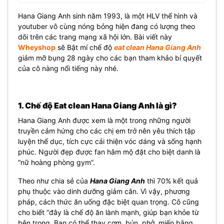
Hana Giang Anh sinh năm 1993, là một HLV thể hình và
youtuber vô cùng nóng bỏng hiện đang có lượng theo
dõi trên các trang mạng xã hội lớn.
Bài viết này
Wheyshop
sẽ Bật mí chế độ
eat clean Hana Giang Anh
giảm mỡ bụng 28 ngày cho các bạn tham khảo bí quyết
của cô nàng nổi tiếng này nhé.
1. Chế độ Eat clean Hana Giang Anh là gì?
Hana Giang Anh được xem là một trong những người
truyền cảm hứng cho các chị em trở nên yêu thích tập
luyện thể dục, tích cực cải thiện vóc dáng và sống hạnh
phúc. Người đẹp được fan hâm mộ đặt cho biệt danh là
“nữ hoàng phòng gym”.
Theo như chia sẻ của
Hana Giang Anh
thì 70% kết quả
phụ thuộc vào dinh dưỡng giảm cân. Vì vậy, phương
pháp, cách thức ăn uống đặc biệt quan trọng. Cô cũng
cho biết “đây là chế độ ăn lành mạnh, giúp bạn khỏe từ
bên trong. Bạn có thể thay cơm, bún, phở, miến bằng