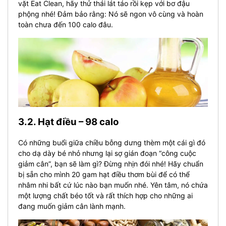
vặt Eat Clean, hãy thử thái lát táo rồi kẹp với bơ đậu
phộng nhé! Đảm bảo rằng: Nó sẽ ngon vô cùng và hoàn
toàn chưa đến 100 calo đâu.
3.2. Hạt điều – 98 calo
Có những buổi giữa chiều bỗng dưng thèm một cái gì đó
cho dạ dày bé nhỏ nhưng lại sợ gián đoạn “công cuộc
giảm cân”, bạn sẽ làm gì? Đừng nhịn đói nhé! Hãy chuẩn
bị sẵn cho mình 20 gam hạt điều thơm bùi để có thể
nhâm nhi bất cứ lúc nào bạn muốn nhé. Yên tâm, nó chứa
một lượng chất béo tốt và rất thích hợp cho những ai
đang muốn giảm cân lành mạnh.