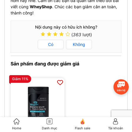
hôm nay nhé. Cảm ơn các bạn đã quan tâm theo dõi bài
viết cùng
WheyShop
. Chúc các bạn giảm cân an toàn,
thành công!
Nội dung này có hữu ích không?
(
363
lượt)
Có
Không
Sản phẩm đang được giảm giá
Giảm 11%
Home
Danh mục
Flash sale
Tài khoản