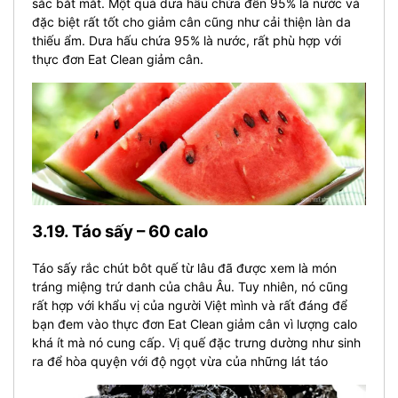
sắc bắt mắt. Một quả dưa hấu chứa đến 95% là nước và
đặc biệt rất tốt cho giảm cân cũng như cải thiện làn da
thiếu ẩm. Dưa hấu chứa 95% là nước, rất phù hợp với
thực đơn Eat Clean giảm cân.
3.19. Táo sấy – 60 calo
Táo sấy rắc chút bôt quế từ lâu đã được xem là món
tráng miệng trứ danh của châu Âu. Tuy nhiên, nó cũng
rất hợp với khẩu vị của người Việt mình và rất đáng để
bạn đem vào thực đơn Eat Clean giảm cân vì lượng calo
khá ít mà nó cung cấp. Vị quế đặc trưng dường như sinh
ra để hòa quyện với độ ngọt vừa của những lát táo