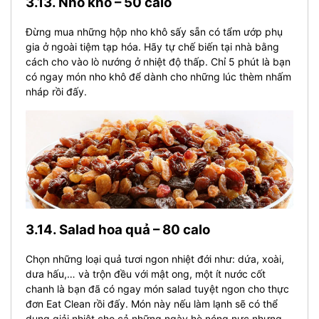
3.13. Nho khô – 50 calo
Đừng mua những hộp nho khô sấy sẵn có tẩm ướp phụ
gia ở ngoài tiệm tạp hóa. Hãy tự chế biến tại nhà bằng
cách cho vào lò nướng ở nhiệt độ thấp. Chỉ 5 phút là bạn
có ngay món nho khô để dành cho những lúc thèm nhấm
nháp rồi đấy.
3.14. Salad hoa quả – 80 calo
Chọn những loại quả tươi ngon nhiệt đới như: dứa, xoài,
dưa hấu,… và trộn đều với mật ong, một ít nước cốt
chanh là bạn đã có ngay món salad tuyệt ngon cho thực
đơn Eat Clean rồi đấy. Món này nếu làm lạnh sẽ có thể
dụng giải nhiệt cho cả những ngày hè nóng nực nhưng