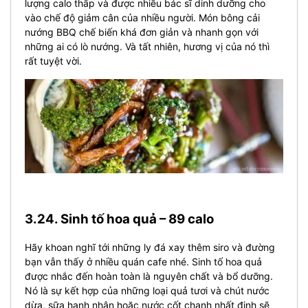
lượng calo thấp và được nhiều bác sĩ dinh dưỡng cho
vào chế độ giảm cân của nhiều người. Món bông cải
nướng BBQ chế biến khá đơn giản và nhanh gọn với
những ai có lò nướng. Và tất nhiên, hương vị của nó thì
rất tuyệt vời.
3.24. Sinh tố hoa quả – 89 calo
Hãy khoan nghĩ tới những ly đá xay thêm siro và đường
bạn vẫn thấy ở nhiều quán cafe nhé. Sinh tố hoa quả
được nhắc đến hoàn toàn là nguyên chất và bổ dưỡng.
Nó là sự kết hợp của những loại quả tươi và chút nước
dừa, sữa hạnh nhân hoặc nước cốt chanh nhất định sẽ