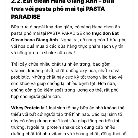
2.2. Eat clean Hana Giang Anh – bữa
trưa với pasta phô mai tại PASTA
PARADISE
Bữa trưa ở ngoài khá đơn giản, cô nàng Hana chọn ăn
pasta phô mai tại PASTA PARADISE cho
thực đơn Eat
Clean hana Giang Anh
. Ngoài ra, cô nàng còn 1 bữa phụ
với hoa quả mua ở các cửa hàng thực phẩm sạch uy tín
và uống protein shake nữa nha!
Trái cây chứa nhiều chất tự nhiên trong, bao gồm
vitamin, khoáng chất, chất chống oxy hóa, chất xơ và
probiotic. Những chất này cực kỳ tốt trong việc bảo vệ
sức khỏe và giúp chống lại nhiều bệnh tật. Hơn nữa,
chúng còn giúp kiểm soát trọng lượng cơ thể, rất phù
hợp cho người giảm cân.
Whey Protein
là 1 loại sinh tố hay bữa ăn nhỏ không thể
thiếu với bất cứ người tập thể hình nào. Các loại sinh tố
này có công dụng như 1 loại sữa giúp tăng cơ trên thị
trường. Ngoài ra, protein shake còn cung cấp nhiều
dưỡng chất tốt như vitamin và khoáng chất, đồng thời hỗ