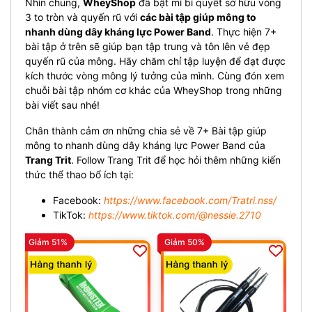
Nhìn chung,
WheyShop
đã bật mí bí quyết sở hữu vòng
3 to tròn và quyến rũ với
các bài tập giúp mông to
nhanh dùng dây kháng lực Power Band
. Thực hiện 7+
bài tập ở trên sẽ giúp bạn tập trung và tôn lên vẻ đẹp
quyến rũ của mông. Hãy chăm chỉ tập luyện để đạt được
kích thước vòng mông lý tưởng của mình. Cùng đón xem
chuỗi bài tập nhóm cơ khác của WheyShop trong những
bài viết sau nhé!
Chân thành cảm ơn những chia sẻ về 7+ Bài tập giúp
mông to nhanh dùng dây kháng lực Power Band của
Trang Trit
. Follow Trang Trit để học hỏi thêm những kiến
thức thể thao bổ ích tại:
Facebook:
https://www.facebook.com/Tratri.nss/
TikTok:
https://www.tiktok.com/@nessie.2710
Giảm 51%
Giảm 50%