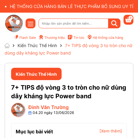
HỆ THỐNG CỬA HÀNG BÁN LẺ THỰC PHẨM BỔ SUNG UY TÍN 
0
Flash Sale
Thương hiệu
Tin tức
Hệ thống cửa hàng
Kiến Thức Thể Hình
7+ TIPS độ vòng 3 to tròn cho nữ
dùng dây kháng lực Power band
Kiến Thức Thể Hình
7+ TIPS độ vòng 3 to tròn cho nữ dùng
dây kháng lực Power band
Đinh Văn Trường
04.20 ngày 13/06/2026
Mục lục bài viết
[Xem thêm]