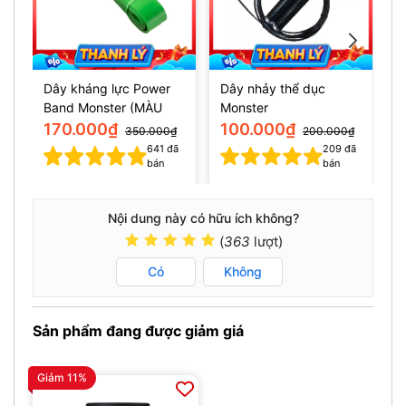
Dây kháng lực Power
Dây nhảy thể dục
H
Band Monster (MÀU
Monster
W
XANH 50-125lbs)
170.000₫
100.000₫
350.000₫
200.000₫
641
đã
209
đã
bán
bán
Nội dung này có hữu ích không?
(
363
lượt)
Có
Không
Sản phẩm đang được giảm giá
Giảm 11%