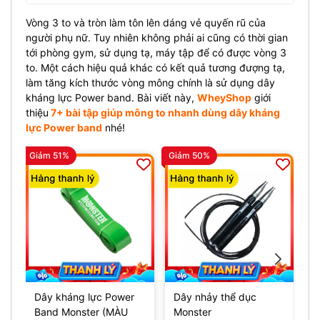
Vòng 3 to và tròn làm tôn lên dáng vẻ quyến rũ của
người phụ nữ. Tuy nhiên không phải ai cũng có thời gian
tới phòng gym, sử dụng tạ, máy tập để có được vòng 3
to. Một cách hiệu quả khác có kết quả tương đượng tạ,
làm tăng kích thước vòng mông chính là sử dụng dây
kháng lực Power band. Bài viết này,
WheyShop
giới
thiệu
7+ bài tập giúp mông to nhanh dùng dây kháng
lực Power band
nhé!
Giảm 51%
Giảm 50%
Dây kháng lực Power
Dây nhảy thể dục
H
Band Monster (MÀU
Monster
W