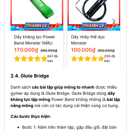
Dây kháng lực Power
Dây nhảy thể dục
H
Band Monster (MÀU
Monster
W
XANH 50-125lbs)
170.000₫
100.000₫
350.000₫
200.000₫
641
đã
209
đã
bán
bán
2.4. Glute Bridge
Danh sách
các bài tập giúp mông to nhanh
được nhiều
gymer áp dụng là Glute Bridge. Glute Bridge dùng
dây
kháng lực tập mông
Power Band không những là
bài tập
nâng mông
mà còn có tác dụng cải thiện vùng cơ bụng.
Các bước thực hiện:
Bước 1: Nằm trên thảm tập, gập đầu gối, đặt bàn