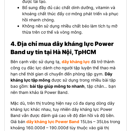
được tái tạo.
Bổ sung đầy đủ các chất dinh dưỡng, vitamin và
khoáng chất thúc đẩy cơ mông phát triển và phục
hồi nhanh chóng.
Không nên sử dụng nhiều chất béo làm tích tụ mỡ
thừa trên cơ thể và vòng mông.
4. Địa chỉ mua dây kháng lực Power
Band uy tín tại Hà Nội, TpHCM
Bên cạnh việc sử dụng tạ,
dây kháng lực
đã trở thành
công cụ đắc lực dành cho người tập luyện thể thao mà
hạn chế thời gian di chuyển đến phòng tập gym.
Dây
kháng lực tập mông
được sử dụng trong nhiều bài tập
bao gồm:
bài tập giúp mông to nhanh
, tập chân… bạn
nên tham khảo là Power Band.
Mặc dù, trên thị trường hiện nay có đa dạng dòng dây
kháng lực khác nhau, tuy nhiên dây kháng lực Power
Band vẫn được đánh giá cao về độ đàn hồi và độ bền.
Giá bán
dây kháng lực Power Band
15Lbs – 35Lbs trong
khoảng 160.000đ – 190.000đ tùy thuộc vào giá thị