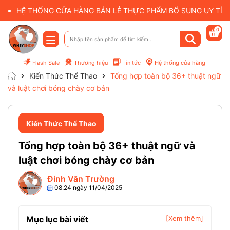
HỆ THỐNG CỬA HÀNG BÁN LẺ THỰC PHẨM BỔ SUNG UY TÍN 
0
Flash Sale
Thương hiệu
Tin tức
Hệ thống cửa hàng
Kiến Thức Thể Thao
Tổng hợp toàn bộ 36+ thuật ngữ
và luật chơi bóng chày cơ bản
Kiến Thức Thể Thao
Tổng hợp toàn bộ 36+ thuật ngữ và
luật chơi bóng chày cơ bản
Đinh Văn Trường
08.24 ngày 11/04/2025
Mục lục bài viết
[Xem thêm]