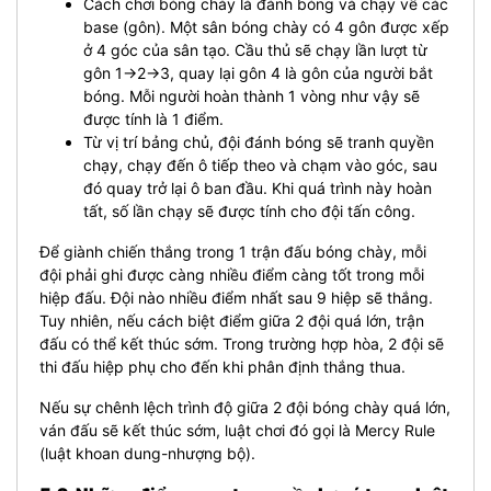
Cách chơi bóng chày là đánh bóng và chạy về các
base (gôn). Một sân bóng chày có 4 gôn được xếp
ở 4 góc của sân tạo. Cầu thủ sẽ chạy lần lượt từ
gôn 1->2->3, quay lại gôn 4 là gôn của người bắt
bóng. Mỗi người hoàn thành 1 vòng như vậy sẽ
được tính là 1 điểm.
Từ vị trí bảng chủ, đội đánh bóng sẽ tranh quyền
chạy, chạy đến ô tiếp theo và chạm vào góc, sau
đó quay trở lại ô ban đầu. Khi quá trình này hoàn
tất, số lần chạy sẽ được tính cho đội tấn công.
Để giành chiến thắng trong 1 trận đấu bóng chày, mỗi
đội phải ghi được càng nhiều điểm càng tốt trong mỗi
hiệp đấu. Đội nào nhiều điểm nhất sau 9 hiệp sẽ thắng.
Tuy nhiên, nếu cách biệt điểm giữa 2 đội quá lớn, trận
đấu có thể kết thúc sớm. Trong trường hợp hòa, 2 đội sẽ
thi đấu hiệp phụ cho đến khi phân định thắng thua.
Nếu sự chênh lệch trình độ giữa 2 đội bóng chày quá lớn,
ván đấu sẽ kết thúc sớm, luật chơi đó gọi là Mercy Rule
(luật khoan dung-nhượng bộ).