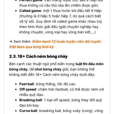
thua không có cầu thủ nào lên chiếm được gôn.
Called game
: một 1 thua trước khi đấu hết 9 hiệp
(thường là ở hiệp 5 hoặc hiệp 7, do quá cách biệt
về tỷ số). Quy định về called game khác nhau tuỳ
theo hình thức giải đấu (giải chuyên nghiệp hay
không chuyên, vòng loại hay vòng bán kết,…)
⇒ Xem thêm:
Điểm danh 12 huấn luyện viên đội tuyển
Việt Nam qua từng thời kỳ
2.3. 18+ Cách ném bóng chày
Bên cạnh các thuật ngữ phổ biến trong
luật thi đấu môn
bóng chày
, để
chơi bóng chày
giỏi, bạn không thể
không biết đến 18+ Cách ném bóng chày dưới đây:
Fast ball
: bóng thẳng, tốc độ cao.
Off speed
: chậm hơn fastball, có thể được ném với
nhiều quỹ đạo.
Breaking ball
: 1 loại off speed, bóng thay đổi quỹ
đạo khi bay
Curve ball
: breaking ball, bóng xoáy (cong), vòng