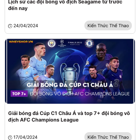
Lịch sử các đội bóng vô địch Seagame từ trước
đến nay
24/04/2024
Kiến Thức Thể Thao
Giải bóng đá Cúp C1 Châu Á và top 7+ đội bóng vô
địch AFC Champions League
17/04/2024
Kiến Thức Thể Thao