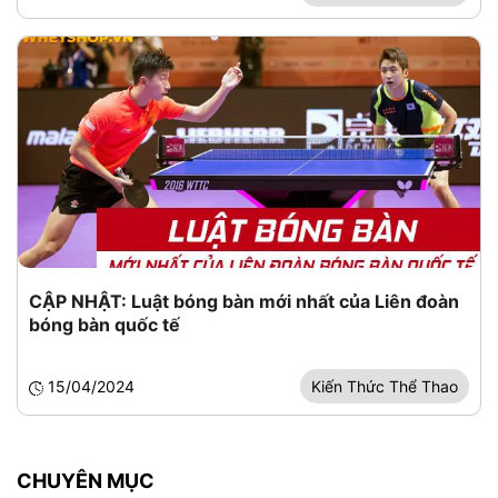
CẬP NHẬT: Luật bóng bàn mới nhất của Liên đoàn
bóng bàn quốc tế
15/04/2024
Kiến Thức Thể Thao
CHUYÊN MỤC