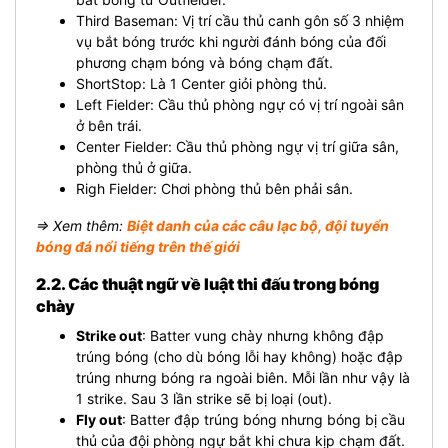
Third Baseman: Vị trí cầu thủ canh gôn số 3 nhiệm
vụ bắt bóng trước khi người đánh bóng của đối
phương chạm bóng và bóng chạm đất.
ShortStop: Là 1 Center giỏi phòng thủ.
Left Fielder: Cầu thủ phòng ngự có vị trí ngoài sân
ở bên trái.
Center Fielder: Cầu thủ phòng ngự vị trí giữa sân,
phòng thủ ở giữa.
Righ Fielder: Chơi phòng thủ bên phải sân.
⇒ Xem thêm:
Biệt danh của các câu lạc bộ, đội tuyển
bóng đá nổi tiếng trên thế giới
2.2. Các thuật ngữ về luật thi đấu trong bóng
chày
Strike out
: Batter vung chày nhưng không đập
trúng bóng (cho dù bóng lỗi hay không) hoặc đập
trúng nhưng bóng ra ngoài biên. Mỗi lần như vậy là
1 strike. Sau 3 lần strike sẽ bị loại (out).
Fly out
: Batter đập trúng bóng nhưng bóng bị cầu
thủ của đội phòng ngự bắt khi chưa kịp chạm đất.