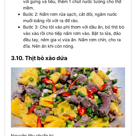
với gừng và tiêu, thêm 1 chút nước tương cho thịt
mềm.
Bước 2: Nấm rơm rửa sạch, cắt đôi, ngâm nước
muối loãng rồi vớt ra để ráo.
Bước 3: Cho tỏi vào phi thơm với dầu ăn, bỏ thịt bò
vào xào rồi cho tiếp nấm rơm vào. Bật to lửa, đảo
đều tay, nêm gia vị vừa ăn. Nấm rơm chín, cho ra
đĩa. Nên ăn khi còn nóng.
3.10. Thịt bò xào dứa
Nguyên liệu chuẩn bị: