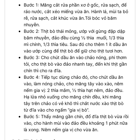
Bước 1: Măng cắt rửa phần xơ ở gốc, rửa sạch, để
ráo nước, cắt xéo miếng vừa ăn. Hành lá, mùi ta bỏ
rễ, rửa sạch, cắt khúc vừa ăn.Tỏi bóc vỏ băm
nhuyễn.
Bước 2: Thịt bò thái mỏng, ướp với gừng đập dập
băm nhuyễn, đảo đều cùng ½ thìa muối, 1/3 thìa
mì chính, 1/3 thìa tiêu. Sau đó cho thêm 1 ít dầu ăn
vào ướp cùng để thịt bò để giữ cho thịt tươi hơn.
Bước 3: Cho chút dầu ăn vào chảo nóng, phi thơm
tỏi, cho thịt bò vào đảo nhanh tay, đến khi thịt gần
chín thì cho ra đĩa.
Bước 4: Tiếp tục dùng chảo đó, cho chút dầu ăn
vào, làm nóng chảo, cho măng tây vào xào, nêm
nếm gia vị: 2 thìa mắm, ½ thìa hạt nêm, đảo đều.
Hạ lửa nhỏ xuống cho măng chín đều, khi măng
tây trên chảo có vẻ khô thì chắt nước xào thịt bò
từ đĩa vào cho ngấm “gia vị bò”.
Bước 5: Thấy măng gần chín, đổ đĩa thịt bò vừa rồi
vào, cho hành mùi vào đảo đều khoảng 1 phút nữa
là xong. Nêm nếm gia vị cho vừa ăn.