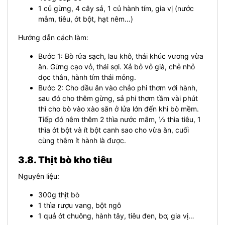
1 củ gừng, 4 cây sả, 1 củ hành tím, gia vị (nước
mắm, tiêu, ớt bột, hạt nêm…)
Hướng dẫn cách làm:
Bước 1: Bò rửa sạch, lau khô, thái khúc vương vừa
ăn. Gừng cạo vỏ, thái sợi. Xả bỏ vỏ già, chẻ nhỏ
dọc thân, hành tím thái mỏng.
Bước 2: Cho dầu ăn vào chảo phi thơm với hành,
sau đó cho thêm gừng, sả phi thơm tầm vài phút
thì cho bò vào xào săn ở lửa lớn đến khi bò mềm.
Tiếp đó nêm thêm 2 thìa nước mắm, ⅓ thìa tiêu, 1
thìa ớt bột và ít bột canh sao cho vừa ăn, cuối
cùng thêm ít hành là được.
3.8. Thịt bò kho tiêu
Nguyên liệu:
300g thịt bò
1 thìa rượu vang, bột ngô
1 quả ớt chuông, hành tây, tiêu đen, bơ, gia vị…