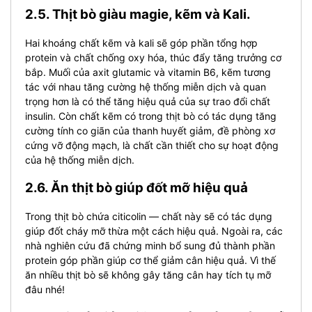
2.5. Thịt bò giàu magie, kẽm và Kali.
Hai khoáng chất kẽm và kali sẽ góp phần tổng hợp
protein và chất chống oxy hóa, thúc đẩy tăng trưởng cơ
bắp.
Muối của axit glutamic và vitamin B6, kẽm tương
tác với nhau tăng cường hệ thống miễn dịch và quan
trọng hơn là có thể tăng hiệu quả của sự trao đổi chất
insulin.
Còn chất kẽm có trong thịt bò có tác dụng tăng
cường tính co giãn của thanh huyết giảm, đề phòng xơ
cứng vỡ động mạch, là chất cần thiết cho sự hoạt động
của hệ thống miễn dịch.
2.6. Ăn thịt bò giúp đốt mỡ hiệu quả
Trong thịt bò chứa citicolin — chất này sẽ có tác dụng
giúp đốt cháy mỡ thừa một cách hiệu quả. Ngoài ra, các
nhà nghiên cứu đã chứng minh bổ sung đủ thành phần
protein góp phần giúp cơ thể giảm cân hiệu quả. Vì thế
ăn nhiều thịt bò sẽ không gây tăng cân hay tích tụ mỡ
đâu nhé!