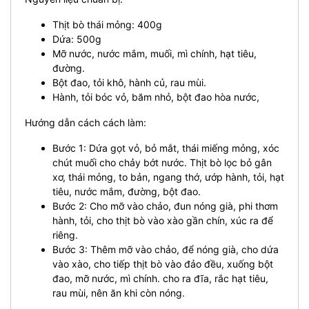
Thịt bò thái mỏng: 400g
Dứa: 500g
Mỡ nước, nước mắm, muối, mì chính, hạt tiêu,
đường.
Bột đao, tỏi khô, hành củ, rau mùi.
Hành, tỏi bóc vỏ, băm nhỏ, bột đao hòa nước,
Hướng dẫn cách cách làm:
Bước 1: Dứa gọt vỏ, bỏ mắt, thái miếng mỏng, xóc
chút muối cho chảy bớt nước. Thịt bò lọc bỏ gân
xơ, thái mỏng, to bản, ngang thớ, ướp hành, tỏi, hạt
tiêu, nước mắm, đường, bột đao.
Bước 2: Cho mỡ vào chảo, đun nóng già, phi thơm
hành, tỏi, cho thịt bò vào xào gần chín, xúc ra để
riêng.
Bước 3: Thêm mỡ vào chảo, để nóng già, cho dứa
vào xào, cho tiếp thịt bò vào đảo đều, xuống bột
đao, mỡ nước, mì chính. cho ra đĩa, rắc hạt tiêu,
rau mùi, nên ăn khi còn nóng.