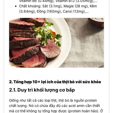
Vitamin B6 (0.44mg), Vitamin B12 (3.05mcg),…
Chất khoáng: Sắt (3.1mg), Magie (28 mg), Kẽm
(3.64mg), Đồng (160mg), Canxi (12mg),…
2. Tổng hợp
10+ lợi ích của thịt bò với sức khỏe
2.1. Duy trì khối lượng cơ bắp
Giống như tất cả các loại thịt, thịt bò là nguồn protein
chất lượng. Nó có chứa đầy đủ các acid amin cần thiết
mà cơ thể không tự tổng hợp được (protein hoàn hảo). Ở