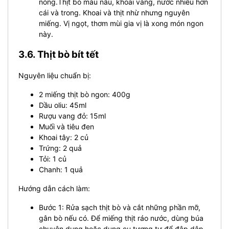
nóng.Thịt bò màu nâu, khoai vàng, nước nhiều hơn
cái và trong. Khoai và thịt nhừ nhưng nguyên
miếng. Vị ngọt, thơm mùi gia vị là xong món ngon
này.
3.6. Thịt bò bít tết
Nguyên liệu chuẩn bị:
2 miếng thịt bò ngon: 400g
Dầu oliu: 45ml
Rượu vang đỏ: 15ml
Muối và tiêu đen
Khoai tây: 2 củ
Trứng: 2 quả
Tỏi: 1 củ
Chanh: 1 quả
Hướng dẫn cách làm:
Bước 1: Rửa sạch thịt bò và cắt những phần mỡ,
gân bò nếu có. Để miếng thịt ráo nước, dùng búa
chuyên dụng hoặc dụng cụ tương tự để đập dập