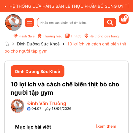
HỆ THỐNG CỬA HÀNG BÁN LẺ THỰC PHẨM BỔ SUNG UY TÍN 
0
Flash Sale
Thương hiệu
Tin tức
Hệ thống cửa hàng
Dinh Dưỡng Sức Khoẻ
10 lợi ích và cách chế biến thịt
bò cho người tập gym
Dinh Dưỡng Sức Khoẻ
10 lợi ích và cách chế biến thịt bò cho
người tập gym
Đinh Văn Trường
04.07 ngày 13/06/2026
Mục lục bài viết
[Xem thêm]