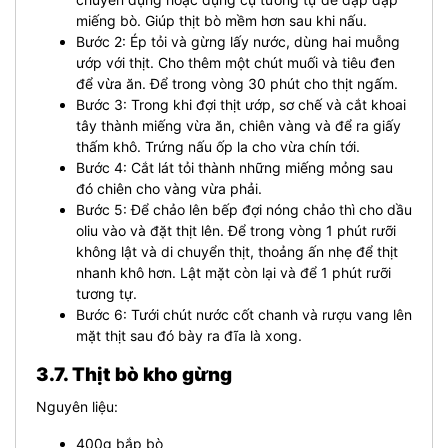
miếng bò. Giúp thịt bò mềm hơn sau khi nấu.
Bước 2: Ép tỏi và gừng lấy nước, dùng hai muỗng
ướp với thịt. Cho thêm một chút muối và tiêu đen
để vừa ăn. Để trong vòng 30 phút cho thịt ngấm.
Bước 3: Trong khi đợi thịt ướp, sơ chế và cắt khoai
tây thành miếng vừa ăn, chiên vàng và để ra giấy
thấm khô. Trứng nấu ốp la cho vừa chín tới.
Bước 4: Cắt lát tỏi thành những miếng mỏng sau
đó chiên cho vàng vừa phải.
Bước 5: Để chảo lên bếp đợi nóng chảo thì cho dầu
oliu vào và đặt thịt lên. Để trong vòng 1 phút rưỡi
không lật và di chuyển thịt, thoảng ấn nhẹ để thịt
nhanh khô hơn. Lật mặt còn lại và để 1 phút rưỡi
tương tự.
Bước 6: Tưới chút nước cốt chanh và rượu vang lên
mặt thịt sau đó bày ra đĩa là xong.
3.7. Thịt bò kho gừng
Nguyên liệu:
400g bắp bò