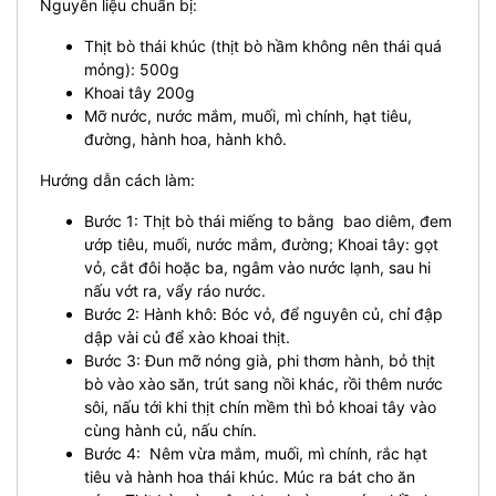
Nguyên liệu chuẩn bị:
Thịt bò thái khúc (thịt bò hầm không nên thái quá
mỏng): 500g
Khoai tây 200g
Mỡ nước, nước mắm, muối, mì chính, hạt tiêu,
đường, hành hoa, hành khô.
Hướng dẫn cách làm:
Bước 1: Thịt bò thái miếng to bằng bao diêm, đem
ướp tiêu, muối, nước mắm, đường;
Khoai tây: gọt
vỏ, cắt đôi hoặc ba, ngâm vào nước lạnh, sau hi
nấu vớt ra, vẩy ráo nước.
Bước 2: Hành khô: Bóc vỏ, để nguyên củ, chỉ đập
dập vài củ để xào khoai thịt.
Bước 3: Đun mỡ nóng già, phi thơm hành, bỏ thịt
bò vào xào săn, trút sang nồi khác, rồi thêm nước
sôi, nấu tới khi thịt chín mềm thì bỏ khoai tây vào
cùng hành củ, nấu chín.
Bước 4: Nêm vừa mắm, muối, mì chính, rắc hạt
tiêu và hành hoa thái khúc. Múc ra bát cho ăn