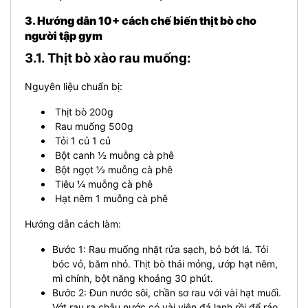
3. Hướng dẫn 10+ cách chế biến thịt bò cho
người tập gym
3.1. Thịt bò xào rau muống:
Nguyên liệu chuẩn bị:
Thịt bò 200g
Rau muống 500g
Tỏi 1 củ 1 củ
Bột canh ½ muỗng cà phê
Bột ngọt ½ muỗng cà phê
Tiêu ¼ muỗng cà phê
Hạt nêm 1 muỗng cà phê
Hướng dẫn cách làm:
Bước 1: Rau muống nhặt rửa sạch, bỏ bớt lá. Tỏi
bóc vỏ, băm nhỏ. Thịt bò thái mỏng, ướp hạt nêm,
mì chính, bột năng khoảng 30 phút.
Bước 2: Đun nước sôi, chần sơ rau với vài hạt muối.
Vớt rau ra chậu nước có vài viên đá lạnh rồi để ráo.