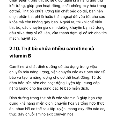
Chất selen trong thịt bò sẽ giúp giảm khả năng ung thư
kết tràng, giúp gan hoạt động, chất chống oxy hóa trong
cơ thể.
Thịt bò chứa lượng lớn chất béo do đó, bạn nên
chọn phần thịt phi lê hoặc thăn ngoại để vừa tốt cho sức
khỏe mà còn không gây béo.
Ngoài ra, thì khi chế biến
thịt bò, các chuyên gia dinh dưỡng khuyên bạn sử dụng
dầu olive thay vì dầu ăn, vừa thanh đạm lại có ích cho tim
mạch, huyết áp.
2.10. Thịt bò chứa nhiều carnitine và
vitamin B
Carnitine là chất dinh dưỡng có tác dụng trong việc
chuyển hóa năng lượng, vận chuyển các axit béo vào tế
bào và tạo ra năng lượng cho cơ thể hoạt động. Từ đó
đảm bảo sức bền cho hoạt động luyện tập, cung cấp
năng lượng cho tim cùng các tế bào miễn dịch.
Dinh dưỡng trong thịt bò là các vitamin B giúp bạn xây
dựng khả năng miễn dịch, chuyển hóa và tổng hợp thức
ăn, phục hồi cơ thể sau tập luyện, mang oxy đến các cơ,
thúc đẩy chuỗi amino axit chuyển hóa.