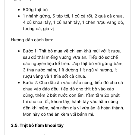
500g thịt bò
1 nhánh gừng, 5 tép tỏi, 1 củ cà rốt, 2 quả cà chua,
4 củ khoai tây, 1 củ hành tây, 1 chén rượu vang đỏ,
tương cà, gia vị
Hướng dẫn cách làm:
Bước 1: Thịt bò mua về chị em khử mùi với ít rượu,
sau đó thái miếng vuông vừa ăn. Tiếp đó sơ chế
các nguyên liệu kể trên. Ướp thịt bò với gừng băm,
3 thìa nước mắm, 1 ít đường,1 ít ngũ vị hương, ít
rượu vàng và 1 thìa sốt cà chua.
Bước 2: Cho dầu ăn vào chảo nóng, tiếp đó cho cà
chua vào đảo đều, tiếp đó cho thịt bò vào xào
cùng, thêm 2 bát nước con ấm, hầm tầm 20 phút
thì cho cà rốt, khoai tây, hành tây vào hầm cùng
đến khi mềm, nêm nếm gia vị vừa ăn là hoàn thành.
Món này có thể ăn kèm với bánh mì.
3.5. Thịt bò hầm khoai tây