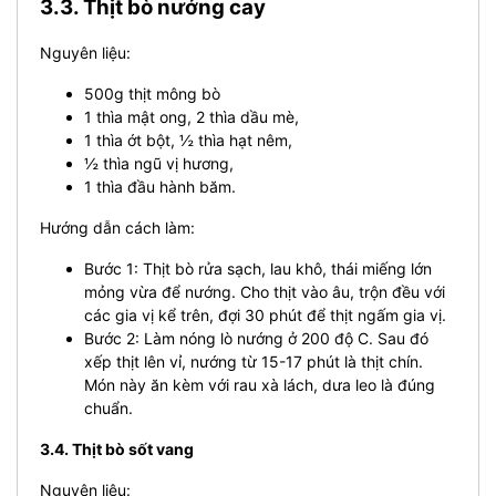
3.3. Thịt bò nướng cay
Nguyên liệu:
500g thịt mông bò
1 thìa mật ong, 2 thìa dầu mè,
1 thìa ớt bột, ½ thìa hạt nêm,
½ thìa ngũ vị hương,
1 thìa đầu hành băm.
Hướng dẫn cách làm:
Bước 1: Thịt bò rửa sạch, lau khô, thái miếng lớn
mỏng vừa để nướng. Cho thịt vào âu, trộn đều với
các gia vị kể trên, đợi 30 phút để thịt ngấm gia vị.
Bước 2: Làm nóng lò nướng ở 200 độ C. Sau đó
xếp thịt lên vỉ, nướng từ 15-17 phút là thịt chín.
Món này ăn kèm với rau xà lách, dưa leo là đúng
chuẩn.
3.4. Thịt bò sốt vang
Nguyên liệu: