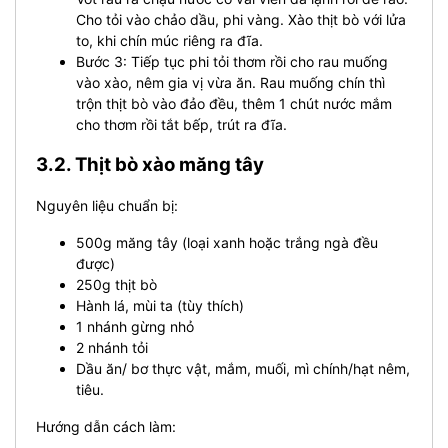
Cho tỏi vào chảo dầu, phi vàng. Xào thịt bò với lửa
to, khi chín múc riêng ra đĩa.
Bước 3: Tiếp tục phi tỏi thơm rồi cho rau muống
vào xào, nêm gia vị vừa ăn. Rau muống chín thì
trộn thịt bò vào đảo đều, thêm 1 chút nước mắm
cho thơm rồi tắt bếp, trút ra đĩa.
3.2. Thịt bò xào măng tây
Nguyên liệu chuẩn bị:
500g măng tây (loại xanh hoặc trắng ngà đều
được)
250g thịt bò
Hành lá, mùi ta (tùy thích)
1 nhánh gừng nhỏ
2 nhánh tỏi
Dầu ăn/ bơ thực vật, mắm, muối, mì chính/hạt nêm,
tiêu.
Hướng dẫn cách làm: