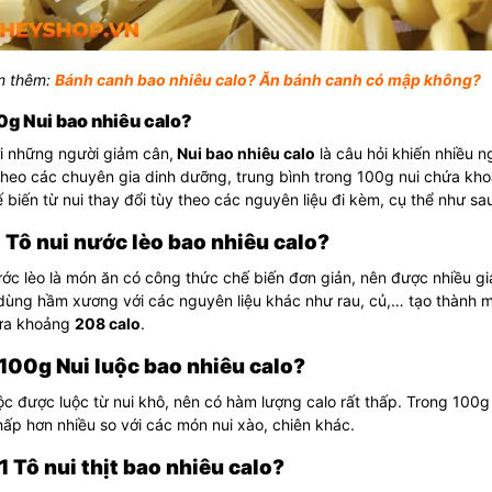
 thêm:
Bánh canh bao nhiêu calo? Ăn bánh canh có mập không?
0g Nui bao nhiêu calo?
i những người giảm cân,
Nui bao nhiêu calo
là câu hỏi khiến nhiều 
Theo các chuyên gia dinh dưỡng, trung bình trong 100g nui chứa kh
 biến từ nui thay đổi tùy theo các nguyên liệu đi kèm, cụ thể như sau
 1 Tô nui nước lèo bao nhiêu calo?
ớc lèo là món ăn có công thức chế biến đơn giản, nên được nhiều gia
dùng hầm xương với các nguyên liệu khác như rau, củ,… tạo thành 
ứa khoảng
208 calo
.
 100g Nui luộc bao nhiêu calo?
ộc được luộc từ nui khô, nên có hàm lượng calo rất thấp. Trong 100
hấp hơn nhiều so với các món nui xào, chiên khác.
 1 Tô nui thịt bao nhiêu calo?