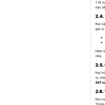
1 tô n
nạc s
2.4.
Nui xà
gia vị
Hàm lư
nhé.
2.5.
Nui tr
vị, m
267 c
2.6.
Nui xư
Trong