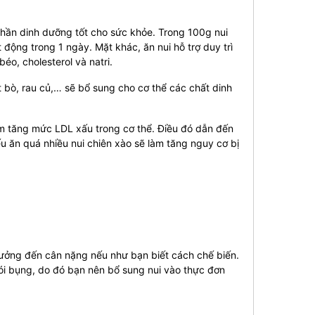
phần dinh dưỡng tốt cho sức khỏe. Trong 100g nui
động trong 1 ngày. Mặt khác, ăn nui hỗ trợ duy trì
o, cholesterol và natri.
t bò, rau củ,… sẽ bổ sung cho cơ thể các chất dinh
làm tăng mức LDL xấu trong cơ thể. Điều đó dẫn đến
 ăn quá nhiều nui chiên xào sẽ làm tăng nguy cơ bị
hưởng đến cân nặng nếu như bạn biết cách chế biến.
ói bụng, do đó bạn nên bổ sung nui vào thực đơn