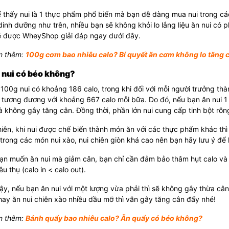
 thấy nui là 1 thực phẩm phổ biến mà bạn dễ dàng mua nui trong cá
inh dưỡng như trên, nhiều bạn sẽ không khỏi lo lắng liệu ăn nui có 
ẽ được WheyShop giải đáp ngay dưới đây.
 thêm:
100g cơm bao nhiêu calo? Bí quyết ăn cơm không lo tăng 
 nui có béo không?
100g nui có khoảng 186 calo, trong khi đối với mỗi người trưởng t
 tương đương với khoảng 667 calo mỗi bữa. Do đó, nếu bạn ăn nui 1
à không gây tăng cân. Đồng thời, phần lớn nui cung cấp tinh bột rỗ
iên, khi nui được chế biến thành món ăn với các thực phẩm khác th
trong các món nui xào, nui chiên giòn khá cao nên bạn hãy lưu ý để
ạn muốn ăn nui mà giảm cân, bạn chỉ cần đảm bảo thâm hụt calo và
iêu thụ (calo in < calo out).
y, nếu bạn ăn nui với một lượng vừa phải thì sẽ không gây thừa cân,
ay ăn nui chiên xào nhiều dầu mỡ thì vẫn gây tăng cân đấy nhé!
 thêm:
Bánh quẩy bao nhiêu calo? Ăn quẩy có béo không?