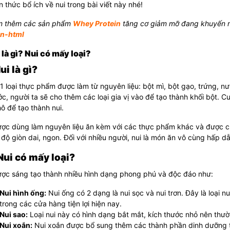
ến thức bổ ích về nui trong bài viết này nhé!
 thêm các sản phẩm
Whey Protein
tăng cơ giảm mỡ đang khuyến m
in-html
i là gì? Nui có mấy loại?
Nui là gì?
 1 loại thực phẩm được làm từ nguyên liệu: bột mì, bột gạo, trứng, nư
c, người ta sẽ cho thêm các loại gia vị vào để tạo thành khối bột.
ô để tạo thành nui.
ược dùng làm nguyên liệu ăn kèm với các thực phẩm khác và được ch
 độ giòn dai, ngon. Đối với nhiều người, nui là món ăn vô cùng hấp dẫ
 Nui có mấy loại?
ược sáng tạo thành nhiều hình dạng phong phú và độc đáo như:
Nui hình ống:
Nui ống có 2 dạng là nui sọc và nui trơn. Đây là loại 
trong các cửa hàng tiện lợi hiện nay.
Nui sao:
Loại nui này có hình dạng bắt mắt, kích thước nhỏ nên th
Nui xoắn:
Nui xoắn được bổ sung thêm các thành phần dinh dưỡng t