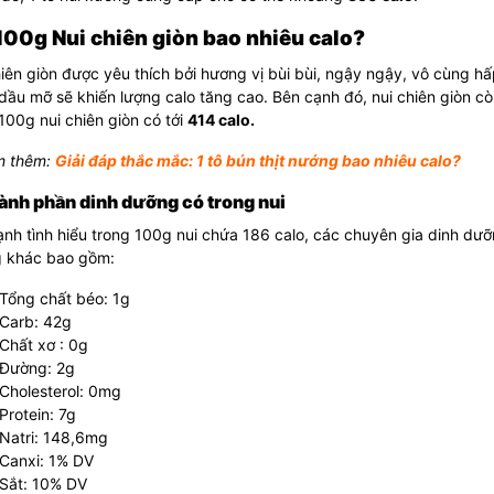
 100g Nui chiên giòn bao nhiêu calo?
iên giòn được yêu thích bởi hương vị bùi bùi, ngậy ngậy, vô cùng h
dầu mỡ sẽ khiến lượng calo tăng cao. Bên cạnh đó, nui chiên giòn c
100g nui chiên giòn có tới
414 calo.
 thêm:
Giải đáp thắc mắc: 1 tô bún thịt nướng bao nhiêu calo?
ành phần dinh dưỡng có trong nui
nh tình hiểu trong 100g nui chứa 186 calo, các chuyên gia dinh dưỡ
 khác bao gồm:
Tổng chất béo: 1g
Carb: 42g
Chất xơ : 0g
Đường: 2g
Cholesterol: 0mg
Protein: 7g
Natri: 148,6mg
Canxi: 1% DV
Sắt: 10% DV