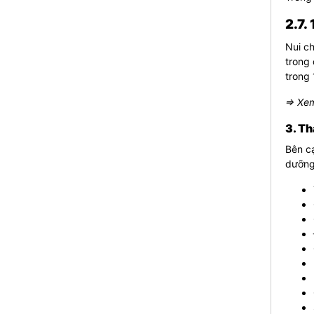
2.7.
Nui ch
trong 
trong 
⇒ Xem
3. Th
Bên cạ
dưỡng