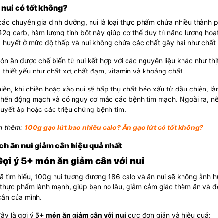
 nui có tốt không?
ác chuyên gia dinh dưỡng, nui là loại thực phẩm chứa nhiều thành 
2g carb, hàm lượng tinh bột này giúp cơ thể duy trì năng lượng hoạt 
huyết ở mức độ thấp và nui không chứa các chất gây hại như chất bé
n ăn được chế biến từ nui kết hợp với các nguyên liệu khác như thị
thiết yếu như chất xơ, chất đạm, vitamin và khoáng chất.
iên, khi chiên hoặc xào nui sẽ hấp thụ chất béo xấu từ dầu chiên, 
hẽn động mạch và có nguy cơ mắc các bệnh tim mạch. Ngoài ra, nếu
uyết áp hoặc các triệu chứng bệnh tim.
 thêm:
100g gạo lứt bao nhiêu calo? Ăn gạo lứt có tốt không?
ch ăn nui giảm cân hiệu quả nhất
 Gợi ý 5+ món ăn giảm cân với nui
 tìm hiểu, 100g nui tương đương 186 calo và ăn nui sẽ không ảnh 
 thực phẩm lành mạnh, giúp bạn no lâu, giảm cảm giác thèm ăn và đ
cân của mình.
ây là gợi ý
5+ món ăn giảm cân với nui
cực đơn giản và hiệu quả: