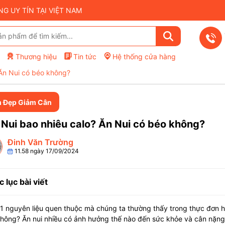
 UY TÍN TẠI VIỆT NAM
Thương hiệu
Tin tức
Hệ thống cửa hàng
 Ăn Nui có béo không?
 Đẹp Giảm Cân
 Nui bao nhiêu calo? Ăn Nui có béo không?
Đinh Văn Trường
11.58 ngày 17/09/2024
 lục bài viết
 1 nguyên liệu quen thuộc mà chúng ta thường thấy trong thực đơn 
hông? Ăn nui nhiều có ảnh hưởng thế nào đến sức khỏe và cân nặn