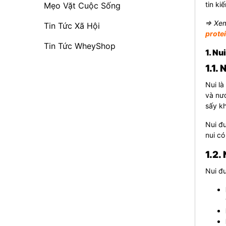
tin ki
Mẹo Vặt Cuộc Sống
⇒ Xem
Tin Tức Xã Hội
prote
Tin Tức WheyShop
1. Nu
1.1. 
Nui là
và nướ
sấy kh
Nui đ
nui có
1.2.
Nui đ