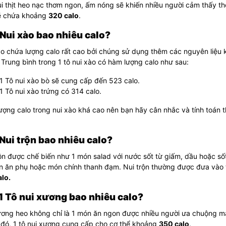
ui thịt heo nạc thơm ngon, ấm nóng sẽ khiến nhiều người cảm thấy th
ẽ chứa khoảng
320 calo
.
 Nui xào bao nhiêu calo?
o chứa lượng calo rất cao bởi chúng sử dụng thêm các nguyên liệu k
. Trung bình trong 1 tô nui xào có hàm lượng calo như sau:
1 Tô nui xào bò sẽ cung cấp đến 523 calo.
1 Tô nui xào trứng có 314 calo.
ợng calo trong nui xào khá cao nên bạn hãy cân nhắc và tính toán th
 Nui trộn bao nhiêu calo?
ộn được chế biến như 1 món salad với nước sốt từ giấm, dầu hoặc s
ón ăn phụ hoặc món chính thanh đạm. Nui trộn thường được đưa vào
alo.
 1 Tô nui xương bao nhiêu calo?
ơng heo không chỉ là 1 món ăn ngon được nhiều người ưa chuộng mà 
 đó, 1 tô nui xương cung cấp cho cơ thể khoảng
350 calo
.