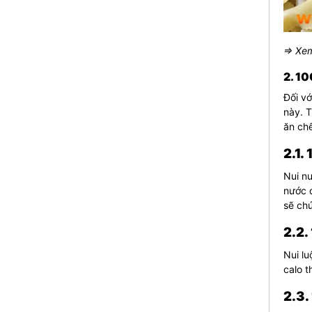
⇒ Xem
2. 10
Đối vớ
này. 
ăn chế
2.1.
Nui nư
nước 
sẽ ch
2.2.
Nui lu
calo t
2.3.