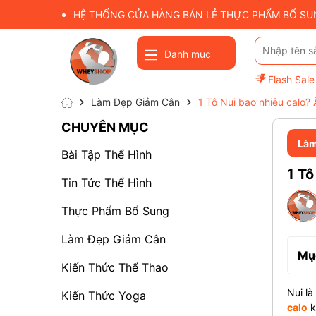
HỆ THỐNG CỬA HÀNG BÁN LẺ THỰC PHẨM BỔ SUNG
Danh mục
Flash Sale
Làm Đẹp Giảm Cân
1 Tô Nui bao nhiêu calo?
CHUYÊN MỤC
Làm
Bài Tập Thể Hình
1 Tô
Tin Tức Thể Hình
Thực Phẩm Bổ Sung
Làm Đẹp Giảm Cân
Mục
Kiến Thức Thể Thao
Nui là
Kiến Thức Yoga
calo
k