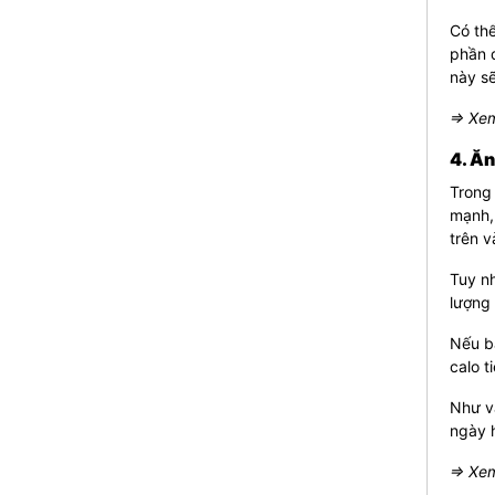
Có thể
phần d
này s
⇒ Xem
4. Ăn
Trong 
mạnh,
trên v
Tuy nh
lượng 
Nếu b
calo t
Như vậ
ngày h
⇒ Xem