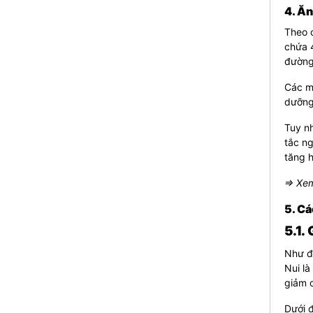
4. Ăn
Theo c
chứa 4
đường 
Các mó
dưỡng 
Tuy nh
tắc ng
tăng h
⇒ Xem
5. Cá
5.1.
Như đã
Nui là
giảm 
Dưới đ