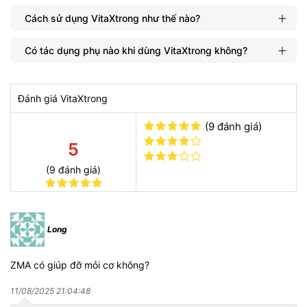
viên chuyên nghiệp, người làm việc văn phòng, cho đến những
Cách sử dụng VitaXtrong như thế nào?
người nội trợ và người cao tuổi. Cụ thể:
Có tác dụng phụ nào khi dùng VitaXtrong không?
Vận động viên & người tập gym: Giúp tăng cường sức
mạnh, phục hồi cơ bắp và cải thiện hiệu suất luyện tập.
Nhân viên văn phòng: Hỗ trợ duy trì năng lượng và cải
thiện sự tập trung trong công việc.
Đánh giá VitaXtrong
Người nội trợ: Bổ sung dưỡng chất cần thiết sau những
giờ làm việc mệt mỏi, giúp cân bằng dinh dưỡng.
(9 đánh giá)
Người đã bước qua tuổi trung niên: Tăng cường sức đề
5
kháng, hỗ trợ quá trình chuyển hoá và duy trì sức khỏe
tổng thể.
(9 đánh giá)
Những ai có nhu cầu cân bằng chế độ dinh dưỡng hàng
ngày.
VitaXtrong có những sản phẩm nào?
Long
Thị trường hiện nay cung cấp nhiều dòng sản phẩm có chứa
VitaXtrong nhằm đáp ứng nhu cầu của từng đối tượng khách
ZMA có giúp đỡ mỏi cơ không?
hàng:
11/08/2025 21:04:48
Viên uống bổ sung VitaXtrong: Sản phẩm tiện lợi, dễ sử