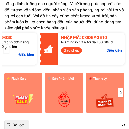
bằng dinh dưỡng cho người dùng. VitaXtrong phù hợp với các
đối tượng vận động viên, nhân viên văn phòng, người nội trợ và
người cao tuổi. Với độ tin cậy cùng chất lượng vượt trội, sản
phẩm luôn là lựa chọn hàng đầu của người tiêu dùng đang tìm
kiếm giải pháp sức khỏe hiệu quả.
SGG30
NHẬP MÃ: CODEAGE10
00đ cho đơn hàng
Giảm ngay 10% tối đa 150.000đ
Mã giảm giá:
00đ trở lên
Sao chép
Điều kiện
Điều kiện:
Điều kiện
⚡ Flash Sale
️🛒 Sản Phẩm Mới
📌 Thanh Lý
Bộ lọc