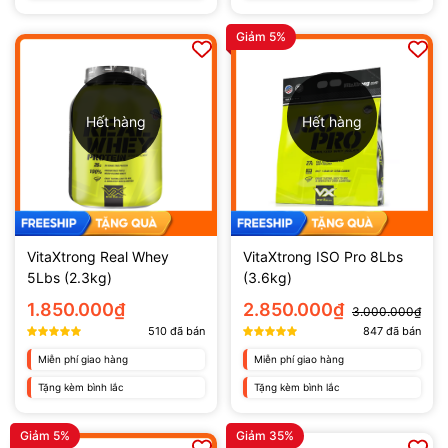
Giảm 5%
Hết hàng
Hết hàng
VitaXtrong Real Whey
VitaXtrong ISO Pro 8Lbs
5Lbs (2.3kg)
(3.6kg)
1.850.000₫
2.850.000₫
3.000.000₫
510
đã bán
847
đã bán
Miễn phí giao hàng
Miễn phí giao hàng
Tặng kèm bình lắc
Tặng kèm bình lắc
Giảm 5%
Giảm 35%