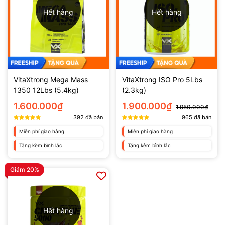
Hết hàng
Hết hàng
VitaXtrong Mega Mass
VitaXtrong ISO Pro 5Lbs
1350 12Lbs (5.4kg)
(2.3kg)
1.600.000₫
1.900.000₫
1.950.000₫
392
đã bán
965
đã bán
Miễn phí giao hàng
Miễn phí giao hàng
Tặng kèm bình lắc
Tặng kèm bình lắc
Giảm 20%
Hết hàng