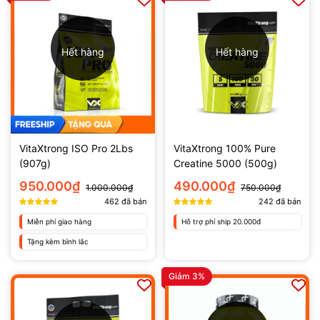
Hết hàng
Hết hàng
VitaXtrong ISO Pro 2Lbs
VitaXtrong 100% Pure
(907g)
Creatine 5000 (500g)
950.000₫
490.000₫
1.000.000₫
750.000₫
462
đã bán
242
đã bán
Miễn phí giao hàng
Hỗ trợ phí ship 20.000đ
Tặng kèm bình lắc
Giảm 3%