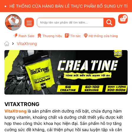
HỆ THỐNG CỬA HÀNG BÁN LẺ THỰC PHẨM BỔ SUNG UY TÍN 
0
Flash Sale
Thương hiệu
Tin tức
Hệ thống cửa hàng
VitaXtrong
VITAXTRONG
VitaXtrong
là sản phẩm dinh dưỡng nổi bật, chứa đựng hàm
lượng vitamin, khoáng chất và dưỡng chất thiết yếu được kết
hợp theo công thức khoa học hiện đại. Sản phẩm hỗ trợ tăng
cường sức đề kháng, cải thiện phục hồi sau luyện tập và cân