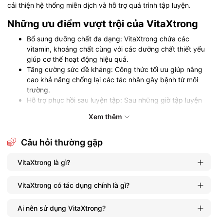
cải thiện hệ thống miễn dịch và hỗ trợ quá trình tập luyện.
Những ưu điểm vượt trội của VitaXtrong
Bổ sung dưỡng chất đa dạng: VitaXtrong chứa các
vitamin, khoáng chất cùng với các dưỡng chất thiết yếu
giúp cơ thể hoạt động hiệu quả.
Tăng cường sức đề kháng: Công thức tối ưu giúp nâng
cao khả năng chống lại các tác nhân gây bệnh từ môi
trường.
Hỗ trợ phục hồi sau luyện tập: Sau những giờ tập luyện
căng thẳng, VitaXtrong giúp cơ bắp phục hồi nhanh
Xem thêm
chóng, giảm thiểu mỏi mệt.
Cân bằng dinh dưỡng: Được thiết kế để bổ sung lượng
chất cần thiết, từ đó hỗ trợ quá trình trao đổi chất và cải
Câu hỏi thường gặp
thiện sức khỏe tổng thể.
Hỗ trợ xử lý các vấn đề sức khỏe thường gặp: Nhờ vào
VitaXtrong là gì?
các thành phần thiên nhiên, sản phẩm giúp ổn định huyết
áp, cải thiện tình trạng căng thẳng và mệt mỏi.
VitaXtrong có tác dụng chính là gì?
Ai phù hợp cho việc sử dụng VitaXtrong
Ai nên sử dụng VitaXtrong?
VitaXtrong phù hợp với đa dạng đối tượng từ các vận động