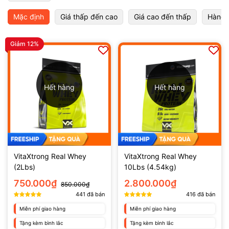
Mặc định
Giá thấp đến cao
Giá cao đến thấp
Hàng 
Giảm 12%
Hết hàng
Hết hàng
VitaXtrong Real Whey
VitaXtrong Real Whey
(2Lbs)
10Lbs (4.54kg)
750.000₫
2.800.000₫
850.000₫
441
đã bán
416
đã bán
Miễn phí giao hàng
Miễn phí giao hàng
Tặng kèm bình lắc
Tặng kèm bình lắc