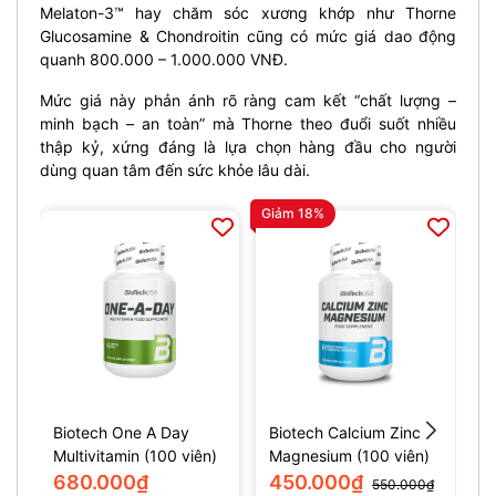
Melaton-3™ hay chăm sóc xương khớp như Thorne
Glucosamine & Chondroitin cũng có mức giá dao động
quanh 800.000 – 1.000.000 VNĐ.
Mức giá này phản ánh rõ ràng cam kết “chất lượng –
minh bạch – an toàn” mà Thorne theo đuổi suốt nhiều
thập kỷ, xứng đáng là lựa chọn hàng đầu cho người
dùng quan tâm đến sức khỏe lâu dài.
Giảm 18%
Gi
Biotech One A Day
Biotech Calcium Zinc
B
Multivitamin (100 viên)
Magnesium (100 viên)
v
680.000₫
450.000₫
550.000₫