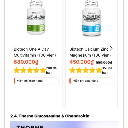
Biotech One A Day
Biotech Calcium Zinc
B
Multivitamin (100 viên)
Magnesium (100 viên)
v
680.000₫
450.000₫
550.000₫
200
đã
351
đã
bán
bán
Miễn phí giao hàng
Miễn phí giao hàng
2.4. Thorne Glucosamine & Chondroitin