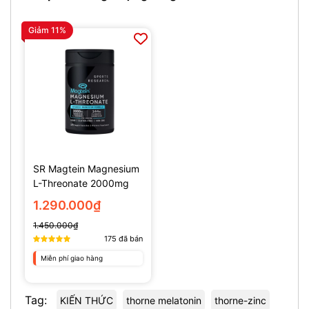
Giảm 11%
SR Magtein Magnesium
L-Threonate 2000mg
(135 Viên)
1.290.000₫
1.450.000₫
175
đã bán
Miễn phí giao hàng
Tag:
KIẾN THỨC
thorne melatonin
thorne-zinc