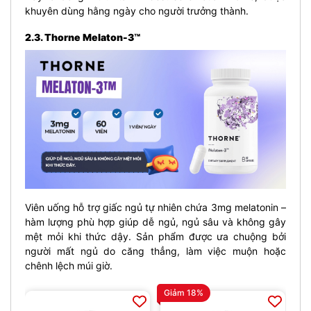
khuyên dùng hằng ngày cho người trưởng thành.
2.3. Thorne Melaton-3™
Viên uống hỗ trợ giấc ngủ tự nhiên chứa 3mg melatonin –
hàm lượng phù hợp giúp dễ ngủ, ngủ sâu và không gây
mệt mỏi khi thức dậy. Sản phẩm được ưa chuộng bởi
người mất ngủ do căng thẳng, làm việc muộn hoặc
chênh lệch múi giờ.
Giảm 18%
Gi