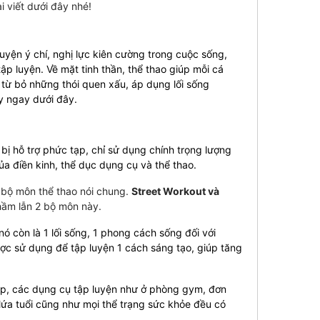
ài viết dưới đây nhé!
uyện ý chí, nghị lực kiên cường trong cuộc sống,
p luyện. Về mặt tinh thần, thể thao giúp mỗi cá
 từ bỏ những thói quen xấu, áp dụng lối sống
y ngay dưới đây.
bị hỗ trợ phức tạp, chỉ sử dụng chính trọng lượng
ủa điền kinh, thể dục dụng cụ và thể thao.
c bộ môn thể thao nói chung.
Street Workout và
hầm lẫn 2 bộ môn này.
ó còn là 1 lối sống, 1 phong cách sống đối với
ợc sử dụng để tập luyện 1 cách sáng tạo, giúp tăng
ập, các dụng cụ tập luyện như ở phòng gym, đơn
 lứa tuổi cũng như mọi thể trạng sức khỏe đều có