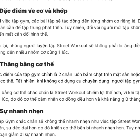
 Đặc điểm về cơ và khớp
i việc tập gym, các bài tập sẽ tác động đến từng nhóm cơ riêng lẻ.
ân cần để tập trung phát triển. Tuy nhiên, đối với người mới tập kh
n mất cân đối hình thể.
lại, những người luyện tập Street Workout sẽ không phải lo lắng đi
ng đến nhiều nhóm cơ cùng 1 lúc.
Thăng bằng cơ thể
c điểm của tập gym chính là 2 chân luôn bám chặt trên mặt sàn hoặ
 cơ thể. Tất nhiên, khi không có dụng cụ chuyên dụng, người tập g
bằng cơ thể chắc chắn là Street Workout chiếm lợi thế hơn, vì khi 
 lúc, do đó cơ thể cảm nhận cơ đồng đều hơn và khả năng giữ thăn
 Sự nhanh nhẹn
ập Gym chắc chắn sẽ không thể nhanh nhẹn như việc tập Street Worko
n, sự dẻo dai hơn do đó khiến cơ thể bền bỉ nhanh nhẹn hơn. Tuy n
bạn giảm đi sự nhanh nhẹn.