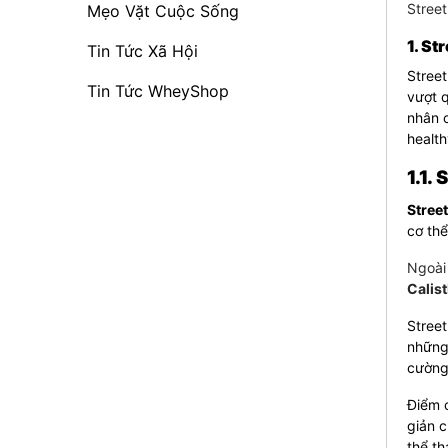
Stree
Mẹo Vặt Cuộc Sống
1. St
Tin Tức Xã Hội
Street
Tin Tức WheyShop
vượt q
nhân c
healt
1.1.
Stree
cơ thể
Ngoài 
Calis
Street
những 
cường
Điểm 
giản c
thể th