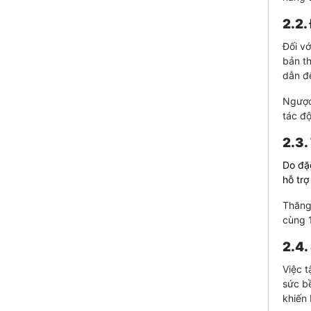
2.2.
Đối vớ
bản th
dẫn đế
Ngược 
tác độ
2.3.
Do đặ
hỗ trợ
Thăng 
cùng 1
2.4.
Việc t
sức bề
khiến 