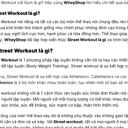
t Workout với Gym là gì? Hãy cùng
WheyShop
tìm hiểu chi tiết qua b
reet Workout là gì?
 Workout nói riêng và tất cả các bộ môn thể thao nói chung đều rèn l
ua khó khăn thử thách giống như chinh phục những đỉnh cao trong tậ
ó suy nghĩ tích cực hơn, hạnh phúc và hòa đồng hơn. Thể thao giúp
hy.
WheyShop
đã tập hợp kiến thức
Street Workout là gì
và trình bà
 Street Workout là gì?
t Workout
là 1 phương pháp tập luyện không cần tới tạ hay các thiết 
 để tập luyện (Body-Weight Training). Street workout là sự kết hợp c
ra, Street Workout là sự kết hợp của Athletetics, Calisthenics và cá
thenics
là 2 bộ môn khác nhau hoàn toàn, tuy nhiên một số bạn sẽ n
 workout không chỉ là 1 cách thức rèn luyện sức khỏe đơn thuần mà n
người tập luyện. Mỗi người với mỗi trọng lượng cơ thể khác nhau đư
 sức khỏe, sức đề kháng, sức mạnh cơ bắp, thân hình thẩm mỹ.
cộng của môn thể thao này đó là không phụ thuộc vào không gian t
hỉ cần xà đơn và xà kép. Với
Street workout
, tất cả mọi người ở mọi
am gia tập luyện, không bao giờ là quá muộn để bắt đầu tập luyện.