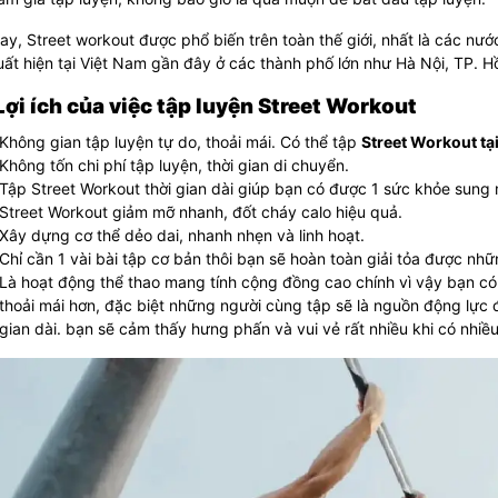
ay, Street workout được phổ biến trên toàn thế giới, nhất là các n
uất hiện tại Việt Nam gần đây ở các thành phố lớn như Hà Nội, TP. 
 Lợi ích của việc tập luyện Street Workout
Không gian tập luyện tự do, thoải mái. Có thể tập
Street Workout tạ
Không tốn chi phí tập luyện, thời gian di chuyển.
Tập Street Workout thời gian dài giúp bạn có được 1 sức khỏe sung
Street Workout giảm mỡ nhanh, đốt cháy calo hiệu quả.
Xây dựng cơ thể dẻo dai, nhanh nhẹn và linh hoạt.
Chỉ cần 1 vài bài tập cơ bản thôi bạn sẽ hoàn toàn giải tỏa được nh
Là hoạt động thể thao mang tính cộng đồng cao chính vì vậy bạn có
thoải mái hơn, đặc biệt những người cùng tập sẽ là nguồn động lực đ
gian dài. bạn sẽ cảm thấy hưng phấn và vui vẻ rất nhiều khi có nhiều 