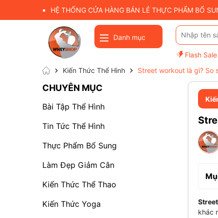
HỆ THỐNG CỬA HÀNG BÁN LẺ THỰC PHẨM BỔ SUNG
Danh mục
Flash Sale
Kiến Thức Thể Hình
Street workout là gì? So
CHUYÊN MỤC
Kiế
Bài Tập Thể Hình
Stre
Tin Tức Thể Hình
Thực Phẩm Bổ Sung
Làm Đẹp Giảm Cân
Mục
Kiến Thức Thể Thao
Stree
Kiến Thức Yoga
khác n