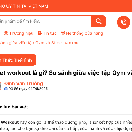
 UY TÍN TẠI VIỆT NAM
Thương hiệu
Tin tức
Hệ thống cửa hàng
 sánh giữa việc tập Gym và Street workout
n Thức Thể Hình
et workout là gì? So sánh giữa việc tập Gym v
Đinh Văn Trường
03.56 ngày 01/05/2025
 lục bài viết
t Workout
hay còn gọi là thể thao đường phố, là sự kết hợp của nhi
hau, tạo cho bạn sự dẻo dai của cơ bắp, sức mạnh và sức chịu đựng.