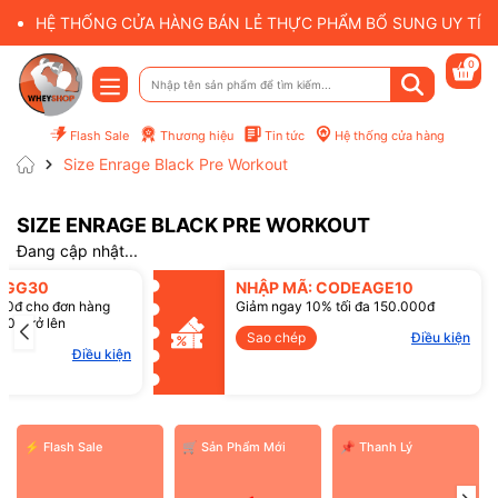
HỆ THỐNG CỬA HÀNG BÁN LẺ THỰC PHẨM BỔ SUNG UY TÍN 
0
Flash Sale
Thương hiệu
Tin tức
Hệ thống cửa hàng
Size Enrage Black Pre Workout
SIZE ENRAGE BLACK PRE WORKOUT
Đang cập nhật...
Mã giảm giá:
SGG30
NHẬP MÃ: CODEAGE10
00đ cho đơn hàng
Giảm ngay 10% tối đa 150.000đ
00đ trở lên
Điều kiện:
Sao chép
Điều kiện
Điều kiện
⚡ Flash Sale
️🛒 Sản Phẩm Mới
📌 Thanh Lý