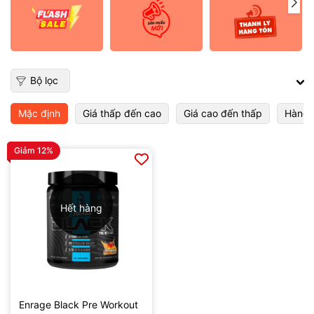
Bộ lọc
Mặc định
Giá thấp đến cao
Giá cao đến thấp
Hàng 
Giảm 12%
Hết hàng
Enrage Black Pre Workout