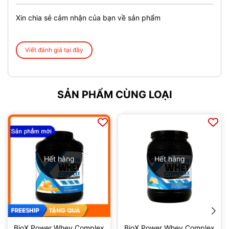
Xin chia sẻ cảm nhận của bạn về sản phẩm
Viết đánh giá tại đây
SẢN PHẨM CÙNG LOẠI
Hết hàng
Hết hàng
1.2. Thành Phần Chính Rule 1 Mass Gainer
Thành
phần chính
Trọng
6Lbs ~ 2.27 kg
lượng :
BioX Power Whey Complex
BioX Power Whey Complex