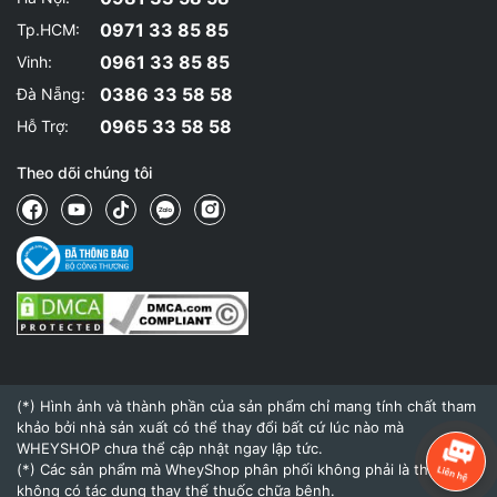
0971 33 85 85
Tp.HCM:
Hơn 1,000 calories hỗ
trợ tăng cân nhanh chóng, hiệu
0961 33 85 85
quả.
Vinh:
40g protein tổng hợp từ Whey protein concentrate,
0386 33 58 58
Đà Nẵng:
isolate và hydrolyzed hỗ trợ phát triển cơ bắp
0965 33 58 58
Hỗ Trợ:
200g hỗn hợp tinh bột phức tạp chất lượng cao, dễ hấp
thu.
Theo dõi chúng tôi
2g Creatine Monohydrate giúp phát triển sức mạnh, cơ
bắp hiệu quả.
1g chuỗI triglycerides (MCT) là chất béo tốt hay gọi là
dầu dừa
500mg L-glutamine g
iúp cơ thể phục hồi sau tập.
2. Cách sử dụng Rule 1 Mass Gainer hiệu quả
Rule 1 Mass Gainer 6lbs
là sản phẩm tăng cân, tăng cơ
nhanh,được WheyShop nhập khẩu trực tiếp, cam kết chính
hãng, giá tốt nhất tại Hà Nội TpHCM.
(*) Hình ảnh và thành phần của sản phẩm chỉ mang tính chất tham
khảo bởi nhà sản xuất có thể thay đổi bất cứ lúc nào mà
Sử dụng từ 2 muỗng chia ra làm 4 lần sử dụng trong ngày. Mỗi
WHEYSHOP chưa thể cập nhật ngay lập tức.
lần pha với nước nguội hoặc sữa tươi không đường và sử dụng
(*) Các sản phẩm mà WheyShop phân phối không phải là thuốc và
không có tác dụng thay thế thuốc chữa bệnh.
liền, tránh để lâu mất chất dinh dưỡng.