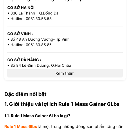
CƠ SỞ HÀ NỘI :
• 336 La Thành - Q.Đống Đa
• Hotline: 0981.33.58.58
CƠ SỞ VINH :
• Số 48 An Dương Vương- Tp.Vinh
• Hotline: 0961.33.85.85
CƠ SỞ ĐÀ NẴNG :
• Số 84 Lê Đình Dương, Q.Hải Châu
• Hotline: 0386.33.58.58
Xem thêm
CƠ SỞ TP.HCM :
• 521/36 Cách Mạng Tháng 8 - P.13 - Q.10
Đặc điểm nổi bật
• Hotline: 0971.33.85.85
1. Giới thiệu và lợi ích Rule 1 Mass Gainer 6Lbs
1.1. Rule 1 Mass Gainer 6Lbs là gì?
Rule 1 Mass 6lbs
là một trong những dòng sản phẩm tăng cân