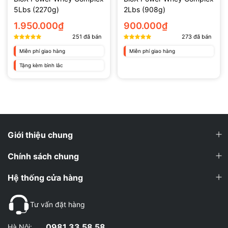
5Lbs (2270g)
2Lbs (908g)
1000 calories
Hàm lượng
1.950.000₫
900.000₫
40g protein
:
200g carb
251
đã bán
273
đã bán
Miễn phí giao hàng
Miễn phí giao hàng
Số lần dùng
Tặng kèm bình lắc
16 ngày ( 2 muỗng / ngày )
(servings) :
Thành phần
Maltodextrin, Whey protein concentrate, Whey
chính :
protein isolate, Whey protein hydrolyzed
Thành phần
Creatine, Vitamin, khoáng chất,...
Giới thiệu chung
khác :
Thương
Chính sách chung
Rule 1
hiệu :
Hệ thống cửa hàng
Chocolate
Hương vị :
Vanilla
Tư vấn đặt hàng
0981 33 58 58
1.3. Lợi ích tuyệt vời của Rule 1 Mass Gainer
Hà Nội: