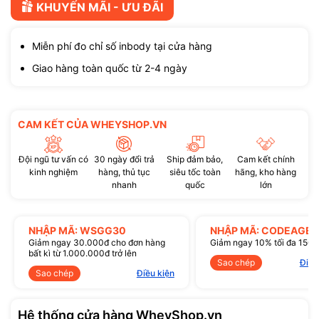
KHUYẾN MÃI - ƯU ĐÃI
Miễn phí đo chỉ số inbody tại cửa hàng
Giao hàng toàn quốc từ 2-4 ngày
CAM KẾT CỦA WHEYSHOP.VN
Đội ngũ tư vấn có
30 ngày đổi trả
Ship đảm bảo,
Cam kết chính
kinh nghiệm
hàng, thủ tục
siêu tốc toàn
hãng, kho hàng
nhanh
quốc
lớn
NHẬP MÃ: WSGG30
NHẬP MÃ: CODEAGE1
Giảm ngay 30.000đ cho đơn hàng
Giảm ngay 10% tối đa 150
bất kì từ 1.000.000đ trở lên
Sao chép
Điều
Sao chép
Điều kiện
Hệ thống cửa hàng WheyShop.vn