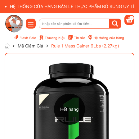
HỆ THỐNG CỬA HÀNG BÁN LẺ THỰC PHẨM BỔ SUNG UY TÍN 
0
Flash Sale
Thương hiệu
Tin tức
Hệ thống cửa hàng
Mã Giảm Giá
Rule 1 Mass Gainer 6Lbs (2.27kg)
Hết hàng