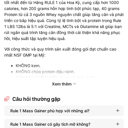
tốt nhất đến từ Hãng RULE 1 của Hoa Kỳ, cung cấp hơn 1000
calories, hơn 200 grams hỗn hợp tinh bột phức tạp, 40 grams
Protein từ cả 3 nguồn Whey nguyên chất giúp tăng cân và phát
triển cơ bắp hiệu quả. Cùng tỷ lệ tinh bột và protein trong Rule
1 LBS 12lbs là 5:1 với Creatine, MCTs và Glutamine sẽ giúp bạn
rút ngắn quá trình tăng cân đồng thời cải thiện khả năng phục
hồi, hiệu suất tập luyện hiệu quả.
Với công thức và quy trình sản xuất đóng gói đạt chuẩn cao
nhất NSF GMP tại Mỹ:
KHÔNG kem.
KHÔNG chứa protein đậu nành.
ĐẢM BẢO CHÍNH XÁC về chỉ số dinh dưỡng.
KHÔNG gluten.
Xem thêm
VỊ NGON hấp dẫn.
Câu hỏi thường gặp
Với những cam kết trên từ nhà sản xuất, Sữa Tăng Cân
Rule 1
Mass Gainer
là sản phẩm hỗ trợ tăng cân ưu việt hiệu quả
Rule 1 Mass Gainer phù hợp với những ai?
nhanh chóng và đảm an toàn và cực kỳ tinh khiết cho người sử
dụng .
Rule 1 Mass Gainer có gây tích mỡ không?