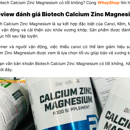
iotech Calcium Zinc Magnesium có tốt không? Cùng
WheyShop
tìm h
Review đánh giá Biotech Calcium Zinc Magnes
ch Calcium Zinc Magnesium là sự kết hợp đặc biệt của Canxi, Kẽm, 
 vận động và cải thiện sức khỏe xương khớp. Sản phẩm được đánh
ục hồi sau tập luyện.
ymer và người vận động, việc thiếu canxi có thể làm giảm hiệu s
um Zinc Magnesium được xem là lựa chọn tối ưu giúp bảo vệ xương k
ạn vẫn băn khoăn Biotech Calcium Zinc Magnesium có tốt không, hã
ới đây.