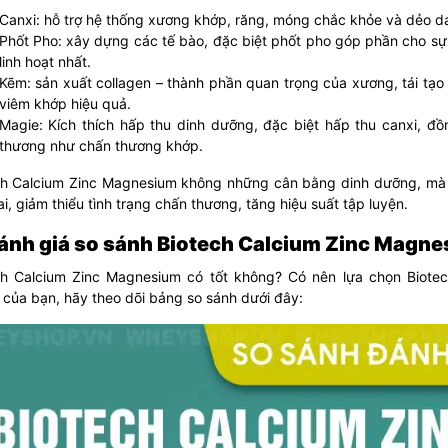
Canxi: hỗ trợ hệ thống xương khớp, răng, móng chắc khỏe và dẻo da
Phốt Pho: xây dựng các tế bào, đặc biệt phốt pho góp phần cho sự
linh hoạt nhất.
Kẽm: sản xuất collagen – thành phần quan trọng của xương, tái tạ
viêm khớp hiệu quả.
Magie: Kích thích hấp thu dinh dưỡng, đặc biệt hấp thu canxi, đồ
thương như chấn thương khớp.
ch Calcium Zinc Magnesium không những cân bằng dinh dưỡng, mà cò
i, giảm thiểu tình trạng chấn thương, tăng hiệu suất tập luyện.
Đánh giá so sánh Biotech Calcium Zinc Magne
ch Calcium Zinc Magnesium có tốt không? Có nên lựa chọn Biote
của bạn, hãy theo dõi bảng so sánh dưới đây: