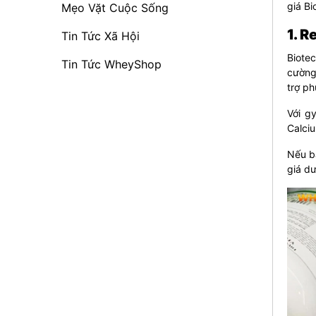
giá B
Mẹo Vặt Cuộc Sống
1. 
Tin Tức Xã Hội
Biote
Tin Tức WheyShop
cường
trợ ph
Với g
Calci
Nếu b
giá dư