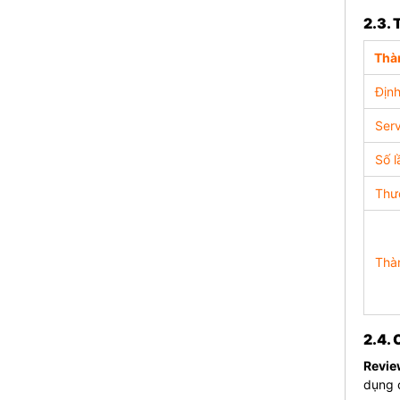
2.3.
Thàn
Định
Serv
Số l
Thươ
Thà
2.4.
Revie
dụng 