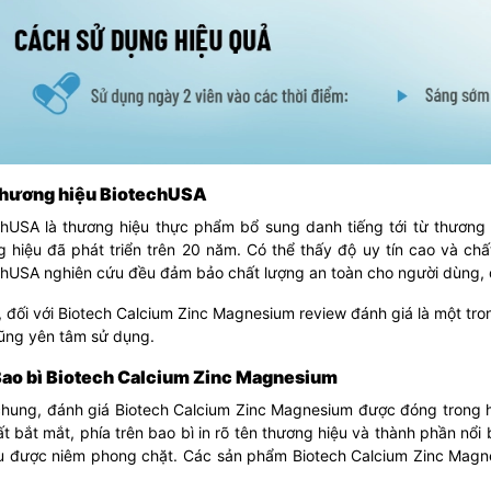
 Thương hiệu BiotechUSA
chUSA là thương hiệu thực phẩm bổ sung danh tiếng tới từ thương 
g hiệu đã phát triển trên 20 năm. Có thể thấy độ uy tín cao và ch
hUSA nghiên cứu đều đảm bảo chất lượng an toàn cho người dùng, đ
 đối với Biotech Calcium Zinc Magnesium review đánh giá là một t
cũng yên tâm sử dụng.
 Bao bì Biotech Calcium Zinc Magnesium
chung, đánh giá Biotech Calcium Zinc Magnesium được đóng trong h
ất bắt mắt, phía trên bao bì in rõ tên thương hiệu và thành phần nổ
u được niêm phong chặt. Các sản phẩm Biotech Calcium Zinc Magn