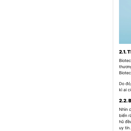
2.1.
Biote
thươn
Biotec
Do đó,
kì ai 
2.2.
Nhìn 
biển r
hũ đề
uy tín.