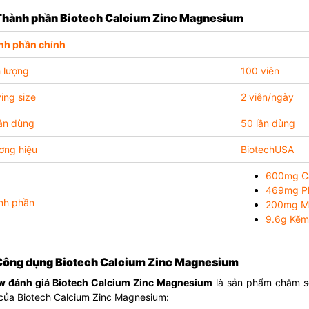
 Thành phần Biotech Calcium Zinc Magnesium
h phần chính
 lượng
100 viên
ing size
2 viên/ngày
ần dùng
50 lần dùng
ng hiệu
BiotechUSA
600mg C
469mg Ph
nh phần
200mg M
9.6g Kẽm
 Công dụng Biotech Calcium Zinc Magnesium
w đánh giá Biotech Calcium Zinc Magnesium
là sản phẩm chăm s
của Biotech Calcium Zinc Magnesium: