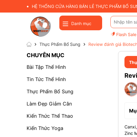
HỆ THỐNG CỬA HÀNG BÁN LẺ THỰC PHẨM BỔ SUNG
Danh mục
Flash Sale
Thực Phẩm Bổ Sung
Review đánh giá Biotec
CHUYÊN MỤC
Thự
Bài Tập Thể Hình
Revi
Tin Tức Thể Hình
Thực Phẩm Bổ Sung
Làm Đẹp Giảm Cân
Mục
Kiến Thức Thể Thao
Canxi,
Kiến Thức Yoga
Zinc 