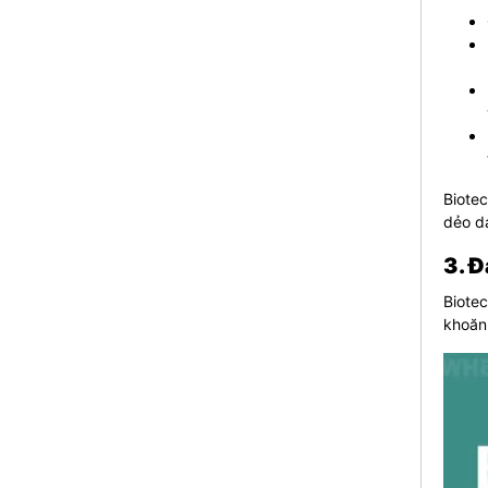
Biote
dẻo da
3. 
Biote
khoăn 