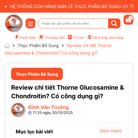
HỆ THỐNG CỬA HÀNG BÁN LẺ THỰC PHẨM BỔ SUNG UY TÍN 
0
Flash Sale
Thương hiệu
Tin tức
Hệ thống cửa hàng
Thực Phẩm Bổ Sung
Review chi tiết Thorne
Glucosamine & Chondroitin? Có công dụng gì?
Thực Phẩm Bổ Sung
Review chi tiết Thorne Glucosamine &
Chondroitin? Có công dụng gì?
Đinh Văn Trường
11.35 ngày 30/10/2025
Mục lục bài viết
[Xem thêm]