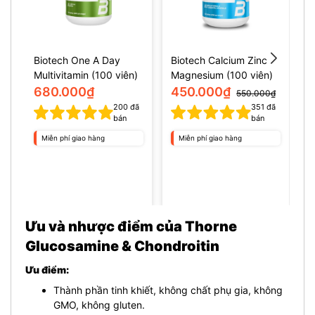
Biotech One A Day
Biotech Calcium Zinc
B
Multivitamin (100 viên)
Magnesium (100 viên)
v
680.000₫
450.000₫
550.000₫
200
đã
351
đã
bán
bán
Miễn phí giao hàng
Miễn phí giao hàng
Ưu và nhược điểm của Thorne
Glucosamine & Chondroitin
Ưu điểm:
Thành phần tinh khiết, không chất phụ gia, không
GMO, không gluten.