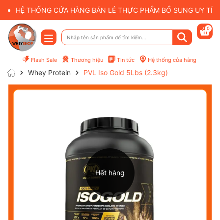
HỆ THỐNG CỬA HÀNG BÁN LẺ THỰC PHẨM BỔ SUNG UY TÍN 
0
Flash Sale
Thương hiệu
Tin tức
Hệ thống cửa hàng
Whey Protein
PVL Iso Gold 5Lbs (2.3kg)
Hết hàng