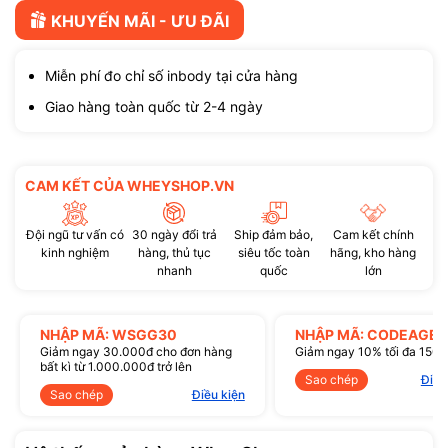
KHUYẾN MÃI - ƯU ĐÃI
Miễn phí đo chỉ số inbody tại cửa hàng
Giao hàng toàn quốc từ 2-4 ngày
CAM KẾT CỦA WHEYSHOP.VN
Đội ngũ tư vấn có
30 ngày đổi trả
Ship đảm bảo,
Cam kết chính
kinh nghiệm
hàng, thủ tục
siêu tốc toàn
hãng, kho hàng
nhanh
quốc
lớn
NHẬP MÃ: WSGG30
NHẬP MÃ: CODEAGE1
Giảm ngay 30.000đ cho đơn hàng
Giảm ngay 10% tối đa 150
bất kì từ 1.000.000đ trở lên
Sao chép
Điều
Sao chép
Điều kiện