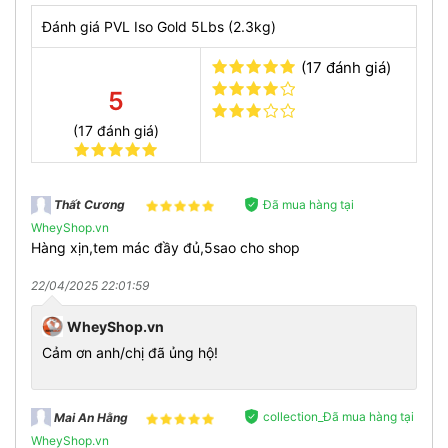
Đánh giá PVL Iso Gold 5Lbs (2.3kg)
(17 đánh giá)
5
(17 đánh giá)
Đã mua hàng tại
Thất Cương
WheyShop.vn
Hàng xịn,tem mác đầy đủ,5sao cho shop
ƯU ĐIỂM CỦA SẢN PHẨM
Sử dụng Whey Protein Isolate tinh khiết và Whey Protein
22/04/2025 22:01:59
Hydrolyzed hầu như không chứa tạp chất, hấp thu
nhanh chóng.
WheyShop.vn
27g protein/ serving giúp cơ bắp phát triển một cách tối
Cảm ơn anh/chị đã ủng hộ!
ưu nhất.
17g Hỗn hợp axit amin trong đó có 6g BCAA tự nhiên
tăng tốc độ phục hồi sau hoạt động thể chất.
collection_Đã mua hàng tại
Mai An Hằng
1 Tỷ lợi khuẩn CFU Probiotic và enzyme - hỗ trợ cho
người có hệ tiêu hóa kém, không làm đầy bụng, khó
WheyShop.vn