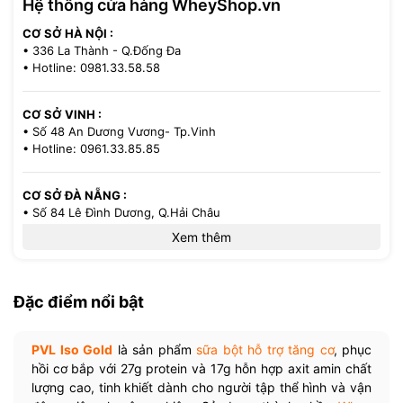
Hệ thống cửa hàng WheyShop.vn
CƠ SỞ HÀ NỘI :
• 336 La Thành - Q.Đống Đa
• Hotline: 0981.33.58.58
CƠ SỞ VINH :
• Số 48 An Dương Vương- Tp.Vinh
• Hotline: 0961.33.85.85
CƠ SỞ ĐÀ NẴNG :
• Số 84 Lê Đình Dương, Q.Hải Châu
• Hotline: 0386.33.58.58
Xem thêm
CƠ SỞ TP.HCM :
• 521/36 Cách Mạng Tháng 8 - P.13 - Q.10
Đặc điểm nổi bật
• Hotline: 0971.33.85.85
PVL Iso Gold
là sản phẩm
sữa bột hỗ trợ tăng cơ
, phục
hồi cơ bắp với 27g protein và 17g hỗn hợp axit amin chất
lượng cao, tinh khiết dành cho người tập thể hình và vận