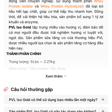
động viên chuyên nghiệp. Sử dụng thành phần
Whey
Protein Isolate
và
Whey Protein Hydrolyzed
đã loại bỏ
hầu hết tạp chất, giúp cơ thể hấp thu nhanh hơn. Đồng
thời, để cải thiện hệ tiêu hóa, sản phẩm bổ sung 1 tỷ lợi
khuẩn và enzyme.
PVL Iso Gold
tập trung nhiều vào hương vị, đảm bảo tất
cả mọi người đều được trải nghiệm hương vị tuyệt vời,
ngọt dịu. Sản phẩm sữa tăng cơ của thương hiệu PVL
được nhiều người lựa chọn là sản phẩm tăng cơ hàng đầu
hiện nay.
THÀNH PHẦN CHÍNH
Trọng lượng: 5Lbs ∼ 2.27kg
Hàm lượng : 27g protein / lần dùng
Thành phần protein:
Xem thêm
Whey Protein Isolate
Whey Protein Hydrolyzed
Câu hỏi thường gặp
Amino Acids: 17g hỗn hợp EAA, BCAA, Glutamines
PVL Iso Gold có thể sử dụng bao nhiêu lần một ngày?
Thành phần khác: Vitamin và khoáng chất
Số lần dùng (servings): 71+ lần dùng
Sản phẩm PVL Iso Gold có gây tác dụng phụ không?