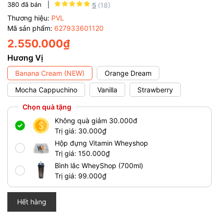
380
đã bán |
5
(18)
Thương hiệu:
PVL
Mã sản phẩm:
627933601120
2.550.000₫
Hương Vị
Banana Cream (NEW)
Orange Dream
Mocha Cappuchino
Vanilla
Strawberry
Chọn quà tặng
Không quà giảm 30.000đ
Trị giá: 30.000₫
Hộp đựng Vitamin Wheyshop
Trị giá: 150.000₫
Bình lắc WheyShop (700ml)
Trị giá: 99.000₫
Hết hàng