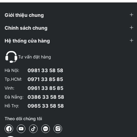
nhanh .
Giới thiệu chung
11/04/2025 15:29:00
WheyShop.vn
Chính sách chung
Cảm ơn anh/chị đã ủng hộ!
Hệ thống cửa hàng
Đã mua hàng tại
Quy
Tư vấn đặt hàng
WheyShop.vn
Ngon. để bữa sau thử vị mocha :))
0981 33 58 58
Hà Nội:
0971 33 85 85
Tp.HCM:
27/03/2025 23:21:00
0961 33 85 85
Vinh:
Đang sử dụng sản phẩm
Ngọc Hương
0386 33 58 58
Đà Nẵng:
PVL Iso Gold có thể sử dụng bao nhiêu lần một ngày?
0965 33 58 58
Hỗ Trợ:
18/11/2024 15:05:00
Theo dõi chúng tôi
WheyShop.vn
Dạ mình có thể sử dụng PVL Iso Gold 1-3 lần mỗi ngày,
tùy thuộc vào nhu cầu protein của cơ thể và cường độ