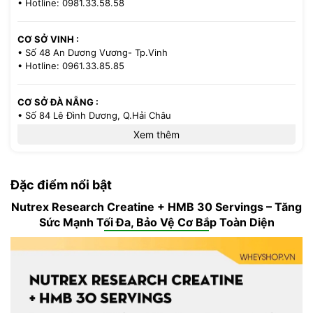
• Hotline: 0981.33.58.58
CƠ SỞ VINH :
• Số 48 An Dương Vương- Tp.Vinh
• Hotline: 0961.33.85.85
CƠ SỞ ĐÀ NẴNG :
• Số 84 Lê Đình Dương, Q.Hải Châu
• Hotline: 0386.33.58.58
Xem thêm
CƠ SỞ TP.HCM :
• 521/36 Cách Mạng Tháng 8 - P.13 - Q.10
Đặc điểm nổi bật
• Hotline: 0971.33.85.85
Nutrex Research Creatine + HMB 30 Servings – Tăng
Sức Mạnh Tối Đa, Bảo Vệ Cơ Bắp Toàn Diện