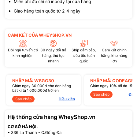
Miễn phí đo chỉ số inbody tại cửa hàng
Giao hàng toàn quốc từ 2-4 ngày
CAM KẾT CỦA WHEYSHOP.VN
Đội ngũ tư vấn có
30 ngày đổi trả
Ship đảm bảo,
Cam kết chính
kinh nghiệm
hàng, thủ tục
siêu tốc toàn
hãng, kho hàng
nhanh
quốc
lớn
NHẬP MÃ: WSGG30
NHẬP MÃ: CODEAGE1
Giảm ngay 30.000đ cho đơn hàng
Giảm ngay 10% tối đa 150
bất kì từ 1.000.000đ trở lên
Sao chép
Điều
Sao chép
Điều kiện
Hệ thống cửa hàng WheyShop.vn
CƠ SỞ HÀ NỘI :
• 336 La Thành - Q.Đống Đa