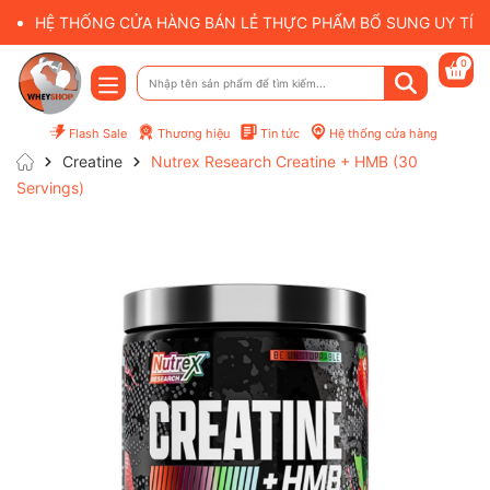
HỆ THỐNG CỬA HÀNG BÁN LẺ THỰC PHẨM BỔ SUNG UY TÍN 
0
Flash Sale
Thương hiệu
Tin tức
Hệ thống cửa hàng
Creatine
Nutrex Research Creatine + HMB (30
Servings)