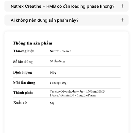
Nutrex Creatine + HMB có cần loading phase không?
Ai không nên dùng sản phẩm này?
Creatine và HMB là hai thành phần đã được nghiên cứu lâm
sàng nhiều nhất trong lịch sử dinh dưỡng thể thao — giúp bạn
mạnh hơn, nặng hơn và chống dị hóa cơ bắp hiệu quả.
Nutrex Research Creatine + HMB
bổ sung tới 5,000mg
Micronized Creatine Monohydrate kết hợp cùng 1,500mg HMB
— hai thành phần hoạt động theo cơ chế bổ sung hoàn toàn
cho nhau. Creatine tái tạo ATP để bạn tập nặng hơn, rep nhiều
hơn. HMB ngăn cơ bắp bị dị hóa trong quá trình tập và phục
hồi, hiệu quả hơn.
Thành Phần Sản Phẩm