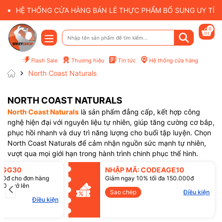
HỆ THỐNG CỬA HÀNG BÁN LẺ THỰC PHẨM BỔ SUNG UY TÍN 
0
Flash Sale
Thương hiệu
Tin tức
Hệ thống cửa hàng
North Coast Naturals
NORTH COAST NATURALS
North Coast Naturals
là sản phẩm đẳng cấp, kết hợp công
nghệ hiện đại với nguyên liệu tự nhiên, giúp tăng cường cơ bắp,
phục hồi nhanh và duy trì năng lượng cho buổi tập luyện. Chọn
North Coast Naturals để cảm nhận nguồn sức mạnh tự nhiên,
Mã giảm giá:
vượt qua mọi giới hạn trong hành trình chinh phục thể hình.
Điều kiện:
SGG30
NHẬP MÃ: CODEAGE10
00đ cho đơn hàng
Giảm ngay 10% tối đa 150.000đ
00đ trở lên
Sao chép
Điều kiện
Điều kiện