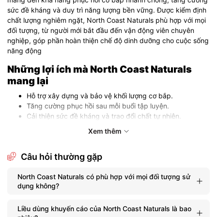
sức đề kháng và duy trì năng lượng bền vững. Được kiểm định
chất lượng nghiêm ngặt, North Coast Naturals phù hợp với mọi
đối tượng, từ người mới bắt đầu đến vận động viên chuyên
nghiệp, góp phần hoàn thiện chế độ dinh dưỡng cho cuộc sống
năng động
Những lợi ích mà North Coast Naturals
mang lại
Hỗ trợ xây dựng và bảo vệ khối lượng cơ bắp.
Tăng cường phục hồi sau mỗi buổi tập luyện.
Cải thiện sức đề kháng và trao đổi chất tự nhiên.
Cung cấp năng lượng bền vững cho hoạt động thể chất.
Xem thêm
Thành phần bên trong North Coast
Naturals
Câu hỏi thường gặp
Protein nguyên chất từ nguồn tự nhiên.
North Coast Naturals có phù hợp với mọi đối tượng sử
Hỗn hợp vitamin và khoáng chất thiết yếu.
dụng không?
Amino acid hỗ trợ phục hồi cơ bắp nhanh chóng.
Chiết xuất thảo dược giúp tối ưu tiêu hóa và trao đổi
Liều dùng khuyến cáo của North Coast Naturals là bao
chất.