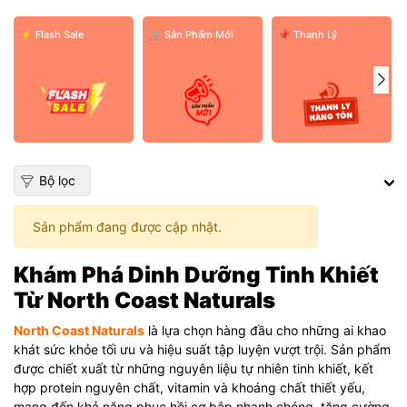
⚡ Flash Sale
️🛒 Sản Phẩm Mới
📌 Thanh Lý
Bộ lọc
Sản phẩm đang được cập nhật.
Khám Phá Dinh Dưỡng Tinh Khiết
Từ North Coast Naturals
North Coast Naturals
là lựa chọn hàng đầu cho những ai khao
khát sức khỏe tối ưu và hiệu suất tập luyện vượt trội. Sản phẩm
được chiết xuất từ những nguyên liệu tự nhiên tinh khiết, kết
hợp protein nguyên chất, vitamin và khoáng chất thiết yếu,
mang đến khả năng phục hồi cơ bắp nhanh chóng, tăng cường