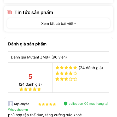
Tin tức sản phẩm
Xem tất cả bài viết
Đánh giá sản phẩm
Đánh giá Mutant ZM8+ (90 viên)
(24 đánh giá)
5
(24 đánh giá)
collection_Đã mua hàng tại
Mỹ Duyên
Viên uống hỗ trợ sinh lý nam giới
Mutant ZM8+
có công
Wheyshop.vn
thức độc quyền kết hợp các thành phần:
phù hợp tập thể dục, tăng cường sức khoẻ