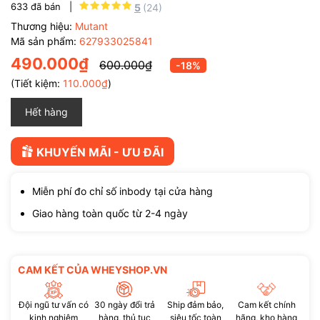
633
đã bán |
5
(24)
Thương hiệu:
Mutant
Mã sản phẩm:
627933025841
490.000₫
600.000₫
-18%
(Tiết kiệm:
110.000₫
)
Hết hàng
KHUYẾN MÃI - ƯU ĐÃI
Miễn phí đo chỉ số inbody tại cửa hàng
Giao hàng toàn quốc từ 2-4 ngày
CAM KẾT CỦA WHEYSHOP.VN
Đội ngũ tư vấn có
30 ngày đổi trả
Ship đảm bảo,
Cam kết chính
kinh nghiệm
hàng, thủ tục
siêu tốc toàn
hãng, kho hàng