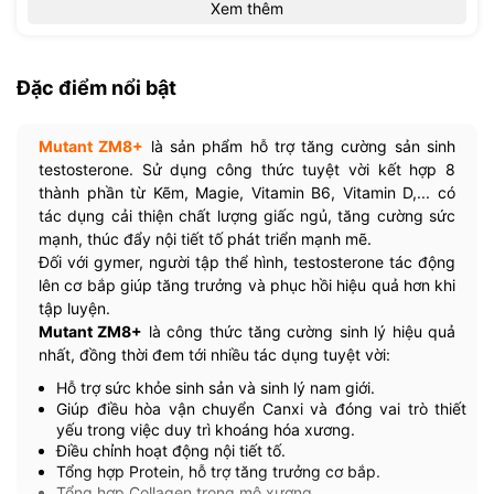
Xem thêm
CƠ SỞ TP.HCM :
• 521/36 Cách Mạng Tháng 8 - P.13 - Q.10
Đặc điểm nổi bật
• Hotline: 0971.33.85.85
Mutant ZM8+
là sản phẩm hỗ trợ tăng cường sản sinh
testosterone. Sử dụng công thức tuyệt vời kết hợp 8
thành phần từ Kẽm, Magie, Vitamin B6, Vitamin D,... có
tác dụng cải thiện chất lượng giấc ngủ, tăng cường sức
mạnh, thúc đẩy nội tiết tố phát triển mạnh mẽ.
Đối với gymer, người tập thể hình, testosterone tác động
lên cơ bắp giúp tăng trưởng và phục hồi hiệu quả hơn khi
tập luyện.
Mutant ZM8+
là công thức tăng cường sinh lý hiệu quả
nhất, đồng thời đem tới nhiều tác dụng tuyệt vời:
Hỗ trợ sức khỏe sinh sản và sinh lý nam giới.
Giúp điều hòa vận chuyển Canxi và đóng vai trò thiết
yếu trong việc duy trì khoáng hóa xương.
Điều chỉnh hoạt động nội tiết tố.
Tổng hợp Protein, hỗ trợ tăng trưởng cơ bắp.
Tổng hợp Collagen trong mô xương.