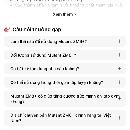
Các thành phần Vitamin và khoáng chất tham gia nuôi
dưỡng cơ thể khỏe mạnh, thúc đẩy tăng
Xem thêm
trưởng testosterone.
Mutant ZM8+
được sản xuất bởi thương hiệu Mutant
Câu hỏi thường gặp
danh tiếng từ Canada được thiết kế dành cho đối tượng
cần cải thiện sinh lý, đặc biệt cần thiết đối với người tập
Làm thế nào để sử dụng Mutant ZM8+?
luyện thể thao.
Đối tượng sử dụng Mutant ZM8+?
Có bất kỳ tác dụng phụ nào không?
Có thể sử dụng trong thời gian tập luyện không?
Mutant ZM8+ có giúp tăng cường sức mạnh khi tập gym
không?
Địa chỉ chuyên bán Mutant ZM8+ chính hãng tại Việt
Nam?