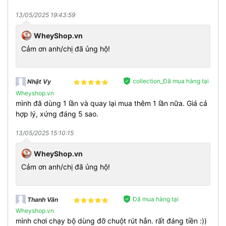
Vitamin D:
là chất dinh dưỡng quan trọng của cơ thể có
13/05/2025 19:43:59
tác dụng hỗ trợ xương khớp chắc khỏe.
Vitamin nhóm B:
hỗ trợ hấp thu và chuyển hóa dinh
WheyShop.vn
dưỡng.
Cảm ơn anh/chị đã ủng hộ!
Kẽm và Magie:
hỗ trợ sản xuất hormone tăng trưởng và
giải tỏa stress, thư giãn cho giấc ngủ sâu.
Bio Perine:
được chiết xuấ từ hạt tiêu đen có tác dụng
quan trọng nhất chính là tăng testosterone cho cơ thể.
collection_Đã mua hàng tại
Nhật Vy
Wheyshop.vn
mình đã dùng 1 lần và quay lại mua thêm 1 lần nữa. Giá cả
THÀNH PHẦN CHÍNH
hợp lý, xứng đáng 5 sao.
Định lượng:
90 viên
13/05/2025 15:10:15
Serving size:
2-3 viên/ngày
Số lần dùng:
30-45 lần dùng
WheyShop.vn
Thương hiệu:
Mutant
Thành phần:
Cảm ơn anh/chị đã ủng hộ!
30mcg Vitamin D
12mg Vitamin B6
Đã mua hàng tại
Thanh Vân
3mcg Vitamin B12
450mg Magie
Wheyshop.vn
mình chơi chạy bộ dùng đỡ chuột rút hẳn. rất đáng tiền :))