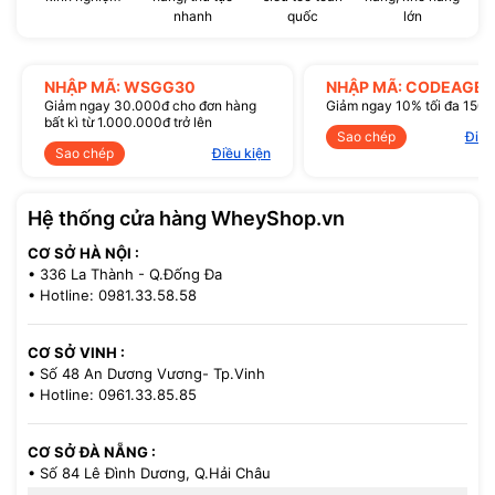
nhanh
quốc
lớn
NHẬP MÃ: WSGG30
NHẬP MÃ: CODEAGE1
Giảm ngay 30.000đ cho đơn hàng
Giảm ngay 10% tối đa 150
bất kì từ 1.000.000đ trở lên
Sao chép
Điều
Sao chép
Điều kiện
Hệ thống cửa hàng WheyShop.vn
CƠ SỞ HÀ NỘI :
• 336 La Thành - Q.Đống Đa
• Hotline: 0981.33.58.58
CƠ SỞ VINH :
• Số 48 An Dương Vương- Tp.Vinh
• Hotline: 0961.33.85.85
CƠ SỞ ĐÀ NẴNG :
• Số 84 Lê Đình Dương, Q.Hải Châu
• Hotline: 0386.33.58.58