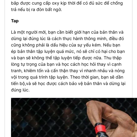
bắp được cung cấp oxy kịp thời để có đủ sức để chống
trả nếu bị ra đòn bất ngờ.
Tap
Là một người mới, bạn cần biết giới hạn của bản thân và
dừng lại đúng lúc là cách thực hành thông minh, điều đó
cũng không phải là dấu hiệu của sự yếu kém. Nếu bạn
ép bản thân tập luyện quá mức, nó sẽ chỉ có hại cho bạn
và bạn sẽ không thể tập luyện tiếp được nữa. Thu thập
lòng tự trọng của bạn và học cách học hỏi thay vì cạnh
tranh, khiêm tốn và cẩn thận thay vì nhanh nhảu và nóng
vội trong quá trình tập luyện. Theo thời gian, bạn sẽ dần
tiến bộ,và sẽ học được cách bảo vệ bản thân và dừng lại
đúng lúc.