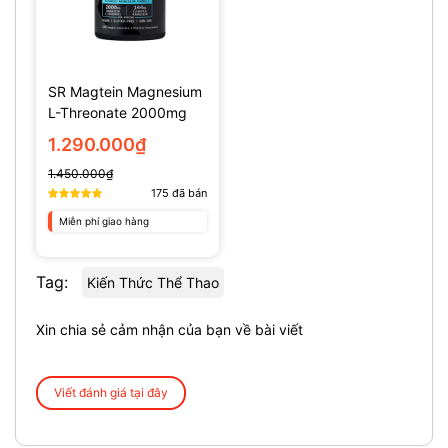
SR Magtein Magnesium
L-Threonate 2000mg
(135 Viên)
1.290.000₫
1.450.000₫
175
đã bán
Miễn phí giao hàng
Tag:
Kiến Thức Thể Thao
Xin chia sẻ cảm nhận của bạn về bài viết
Viết đánh giá tại đây