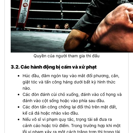
Quyền của người tham gia thi đấu
3.2. Các hành động bị cấm và xử phạt
Húc đầu, đâm ngón tay vào mắt đối phương, cắn,
giật tóc và tấn công háng dưới bất kỳ hình thức
nào.
Các đòn đánh cùi chỏ xuống, đánh vào cổ họng và
đánh vào cột sống hoặc vào phía sau đầu.
Các đòn tấn công chống lại đối thủ trên mặt đất,
kể cả đá hoặc nhào vào đầu.
Nếu võ sĩ vi phạm quy tắc, trọng tài sẽ đưa ra
cảnh cáo hoặc trừ điểm. Trong trường hợp khi một
lỗi vi phạm xảy ra một cách trắng trợn thì trọng tài