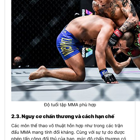
Độ tuổi tập MMA phù hợp
2.3. Nguy cơ chấn thương và cách hạn chế
Các môn thể thao võ thuật hỗn hợp như trong các trận
đấu MMA mang tính đối kháng. Cùng với sự tự do được
phép tấn công đối thủ của bạn, mức độ chấn thương có