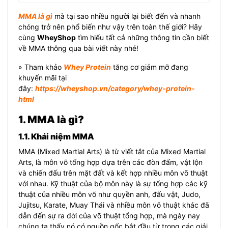
MMA là gì
mà tại sao nhiều người lại biết đến và nhanh
chóng trở nên phổ biến như vậy trên toàn thế giới? Hãy
cùng
WheyShop
tìm hiểu tất cả những thông tin cần biết
về MMA thông qua bài viết này nhé!
» Tham khảo
Whey Protein
tăng cơ giảm mỡ đang
khuyến mãi tại
đây:
https://wheyshop.vn/category/whey-protein-
html
1. MMA là gì?
1.1. Khái niệm MMA
MMA (Mixed Martial Arts) là từ viết tắt của Mixed Martial
Arts, là môn võ tổng hợp dựa trên các đòn đấm, vật lộn
và chiến đấu trên mặt đất và kết hợp nhiều môn võ thuật
với nhau. Kỹ thuật của bộ môn này là sự tổng hợp các kỹ
thuật của nhiều môn võ như quyền anh, đấu vật, Judo,
Jujitsu, Karate, Muay Thái và nhiều môn võ thuật khác đã
dẫn đến sự ra đời của võ thuật tổng hợp, mà ngày nay
chúng ta thấy nó có nguồn gốc bắt đầu từ trong các giải