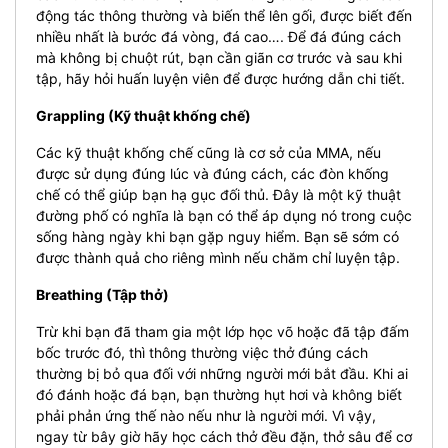
động tác thông thường và biến thể lên gối, được biết đến
nhiều nhất là bước đá vòng, đá cao…. Để đá đúng cách
mà không bị chuột rút, bạn cần giãn cơ trước và sau khi
tập, hãy hỏi huấn luyện viên để được hướng dẫn chi tiết.
Grappling (Kỹ thuật khống chế)
Các kỹ thuật khống chế cũng là cơ sở của MMA, nếu
được sử dụng đúng lúc và đúng cách, các đòn khống
chế có thể giúp bạn hạ gục đối thủ. Đây là một kỹ thuật
đường phố có nghĩa là bạn có thể áp dụng nó trong cuộc
sống hàng ngày khi bạn gặp nguy hiểm. Bạn sẽ sớm có
được thành quả cho riêng mình nếu chăm chỉ luyện tập.
Breathing (Tập thở)
Trừ khi bạn đã tham gia một lớp học võ hoặc đã tập đấm
bốc trước đó, thì thông thường việc thở đúng cách
thường bị bỏ qua đối với những người mới bắt đầu. Khi ai
đó đánh hoặc đá bạn, bạn thường hụt hơi và không biết
phải phản ứng thế nào nếu như là người mới. Vì vậy,
ngay từ bây giờ hãy học cách thở đều đặn, thở sâu để cơ