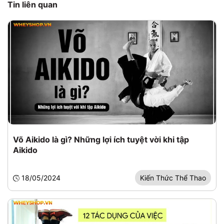
Tin liên quan
Võ Aikido là gì? Những lợi ích tuyệt vời khi tập
Aikido
18/05/2024
Kiến Thức Thể Thao