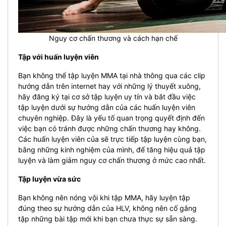
Nguy cơ chấn thương và cách hạn chế
Tập với huấn luyện viên
Bạn không thể tập luyện MMA tại nhà thông qua các clip
hướng dẫn trên internet hay với những lý thuyết xuông,
hãy đăng ký tại cơ sở tập luyện uy tín và bắt đầu việc
tập luyện dưới sự hướng dẫn của các huấn luyện viên
chuyên nghiệp. Đây là yếu tố quan trọng quyết định đến
việc bạn có tránh được những chấn thương hay không.
Các huấn luyện viên của sẽ trực tiếp tập luyện cùng bạn,
bằng những kinh nghiệm của mình, để tăng hiệu quả tập
luyện và làm giảm nguy cơ chấn thương ở mức cao nhất.
Tập luyện vừa sức
Bạn không nên nóng vội khi tập MMA, hãy luyện tập
đúng theo sự hướng dẫn của HLV, không nên cố gắng
tập những bài tập mới khi bạn chưa thực sự sẵn sàng.