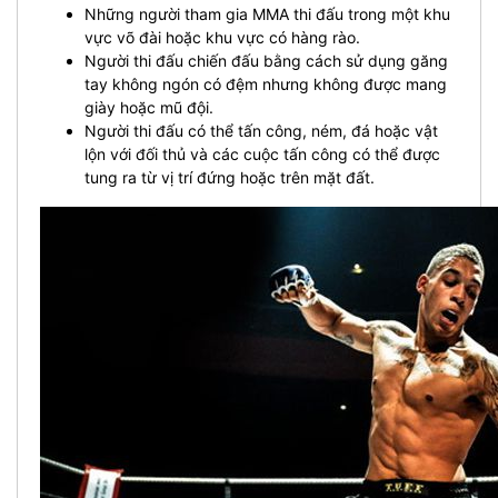
Những người tham gia MMA thi đấu trong một khu
vực võ đài hoặc khu vực có hàng rào.
Người thi đấu chiến đấu bằng cách sử dụng găng
tay không ngón có đệm nhưng không được mang
giày hoặc mũ đội.
Người thi đấu có thể tấn công, ném, đá hoặc vật
lộn với đối thủ và các cuộc tấn công có thể được
tung ra từ vị trí đứng hoặc trên mặt đất.