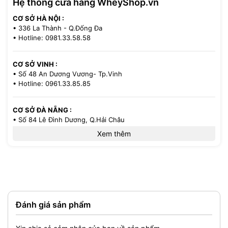
Hệ thống cửa hàng WheyShop.vn
CƠ SỞ HÀ NỘI :
• 336 La Thành - Q.Đống Đa
• Hotline: 0981.33.58.58
CƠ SỞ VINH :
• Số 48 An Dương Vương- Tp.Vinh
• Hotline: 0961.33.85.85
CƠ SỞ ĐÀ NẴNG :
• Số 84 Lê Đình Dương, Q.Hải Châu
• Hotline: 0386.33.58.58
Xem thêm
CƠ SỞ TP.HCM :
• 521/36 Cách Mạng Tháng 8 - P.13 - Q.10
Đặc điểm nổi bật
• Hotline: 0971.33.85.85
Đánh giá sản phẩm