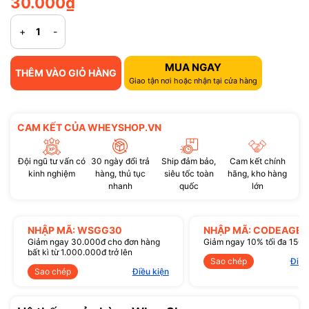
30.000₫
+
-
MUA NGAY
THÊM VÀO GIỎ HÀNG
Giao tận nơi hoặc nhận tại cửa hàng
CAM KẾT CỦA WHEYSHOP.VN
Đội ngũ tư vấn có
30 ngày đổi trả
Ship đảm bảo,
Cam kết chính
kinh nghiệm
hàng, thủ tục
siêu tốc toàn
hãng, kho hàng
nhanh
quốc
lớn
NHẬP MÃ: WSGG30
NHẬP MÃ: CODEAGE1
Giảm ngay 30.000đ cho đơn hàng
Giảm ngay 10% tối đa 150
bất kì từ 1.000.000đ trở lên
Sao chép
Điều
Sao chép
Điều kiện