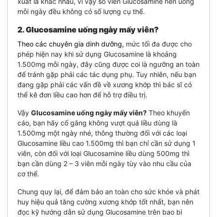
xuất là khác nhau, vì vậy số viên Glucosamine nên uống
mỗi ngày đều không có số lượng cụ thể.
2. Glucosamine uống ngày mấy viên?
Theo các chuyên gia dinh dưỡng,
mức tối đa được cho
phép hiện nay khi sử dụng Glucosamine là khoảng
1.500mg mỗi ngày, đây cũng được coi là ngưỡng an toàn
để tránh gặp phải các tác dụng phụ. Tuy nhiên, nếu bạn
đang gặp phải các vấn đề về xương khớp thì bác sĩ có
thể kê đơn liều cao hơn để hỗ trợ điều trị.
Vậy
Glucosamine uống ngày mấy viên?
Theo khuyến
cáo, bạn hãy cố gắng không vượt quá liều dùng là
1.500mg một ngày nhé, thông thường đối với các loại
Glucosamine liều cao 1.500mg thì bạn chỉ cần sử dụng 1
viên, còn đối với loại Glucosamine liều dùng 500mg thì
bạn cần dùng 2 – 3 viên mỗi ngày tùy vào nhu cầu của
cơ thể.
Chung quy lại, để đảm bảo an toàn cho sức khỏe và phát
huy hiệu quả tăng cường xương khớp tốt nhất, bạn nên
đọc kỹ hướng dẫn sử dụng Glucosamine trên bao bì