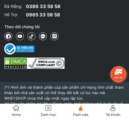
0386 33 58 58
Đà Nẵng:
0965 33 58 58
Hỗ Trợ:
Theo dõi chúng tôi
(*) Hình ảnh và thành phần của sản phẩm chỉ mang tính chất tham
khảo bởi nhà sản xuất có thể thay đổi bất cứ lúc nào mà
WHEYSHOP chưa thể cập nhật ngay lập tức.
(*) Các sản phẩm mà WheyShop phân phối không phải là thuốc và
không có tác dụng thay thế thuốc chữa bệnh.
(*) Hiệu quả của sản phẩm khi sử dụng còn tùy thuộc vào cơ địa,
Home
Danh mục
Flash sale
Tài khoản
thể trạng và chế độ dinh dưỡng, tập luyện của mỗi người.
© 2015 - Bản quyền thuộc về
WheyShop.vn