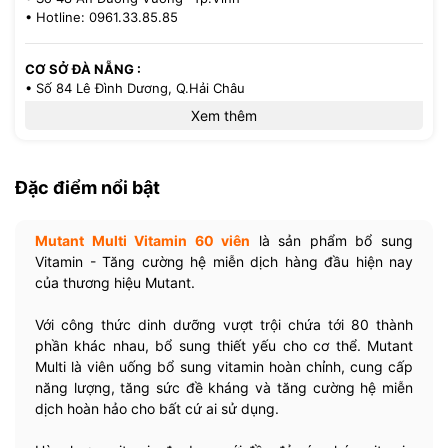
• Hotline: 0961.33.85.85
CƠ SỞ ĐÀ NẴNG :
• Số 84 Lê Đình Dương, Q.Hải Châu
• Hotline: 0386.33.58.58
Xem thêm
CƠ SỞ TP.HCM :
• 521/36 Cách Mạng Tháng 8 - P.13 - Q.10
Đặc điểm nổi bật
• Hotline: 0971.33.85.85
Mutant Multi Vitamin 60 viên
là sản phẩm bổ sung
Vitamin - Tăng cường hệ miễn dịch hàng đầu hiện nay
của thương hiệu Mutant.
Với công thức dinh dưỡng vượt trội chứa tới 80 thành
phần khác nhau, bổ sung thiết yếu cho cơ thể. Mutant
Multi là viên uống bổ sung vitamin hoàn chỉnh, cung cấp
năng lượng, tăng sức đề kháng và tăng cường hệ miễn
dịch hoàn hảo cho bất cứ ai sử dụng.