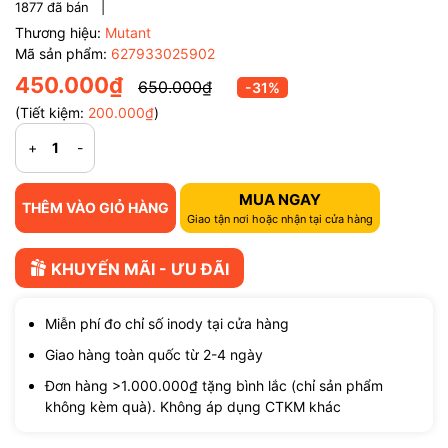
1877
đã bán |
Thương hiệu:
Mutant
Mã sản phẩm:
627933025902
450.000₫
650.000₫
-31%
(Tiết kiệm:
200.000₫
)
+
-
MUA NGAY
THÊM VÀO GIỎ HÀNG
Giao tận nơi hoặc nhận tại cửa hàng
KHUYẾN MÃI - ƯU ĐÃI
Miễn phí đo chỉ số inody tại cửa hàng
Giao hàng toàn quốc từ 2-4 ngày
Đơn hàng >1.000.000₫ tặng bình lắc (chỉ sản phẩm
không kèm quà). Không áp dụng CTKM khác