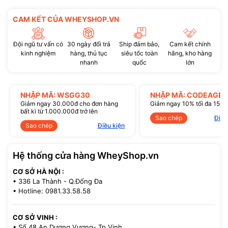
CAM KẾT CỦA WHEYSHOP.VN
Đội ngũ tư vấn có
30 ngày đổi trả
Ship đảm bảo,
Cam kết chính
kinh nghiệm
hàng, thủ tục
siêu tốc toàn
hãng, kho hàng
nhanh
quốc
lớn
NHẬP MÃ: WSGG30
NHẬP MÃ: CODEAGE1
Giảm ngay 30.000đ cho đơn hàng
Giảm ngay 10% tối đa 150
bất kì từ 1.000.000đ trở lên
Sao chép
Điều
Sao chép
Điều kiện
Hệ thống cửa hàng WheyShop.vn
CƠ SỞ HÀ NỘI :
• 336 La Thành - Q.Đống Đa
• Hotline: 0981.33.58.58
CƠ SỞ VINH :
• Số 48 An Dương Vương- Tp.Vinh