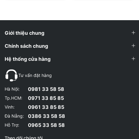
hơn.
✓ Ngăn ngừa và phòng chống lão hóa.
HƯỚNG DẪN SỬ DỤNG
Giới thiệu chung
Chính sách chung
Việc sử dụng Mutant Multi Vitamin 60 viên sẽ giúp bổ
sung lượng lớn các Vitamin, khoáng chất hỗ trợ một sức
Hệ thống cửa hàng
khỏe tổng thể cho bạn, đặc biệt đối với những bạn đang
trong quá trình ăn kiêng, giảm cân giảm mỡ mà chế độ
ăn nghèo nàn, thiếu dinh dưỡng.
Tư vấn đặt hàng
Bạn có thể sử dụng 1 - 2 viên vào mỗi bữa ăn , sáng,
trưa, tối.
0981 33 58 58
Hà Nội:
Khoa học đã chỉ ra chế độ ăn của bạn luôn thiếu một số
vitamin thiết yếu. Nên sử dụng thêm vitamin tổng hợp là
0971 33 85 85
Tp.HCM:
điều cần thiết điển hình là dòng sản phẩm Mutant Multi.
0961 33 85 85
Vinh:
Bạn cần kết hợp 1 chế độ ăn khoa học cùng với Mutant
Multi để bổ sung đầy đủ dưỡng chất cho một cơ thể
0386 33 58 58
Đà Nẵng:
khỏe mạnh
0965 33 58 58
Hỗ Trợ:
» Xem thêm: Các sản phẩm
Vitamin và khoáng chất
chính hãng, giá tốt tại Wheyshop
Theo dõi chúng tôi