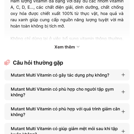
Hàm lượng vitamin đa dạng với đầy đủ các nhóm vitamin
A, C, D, E…, các chất điện giải, dinh dưỡng, chất chống
oxy hóa được chiết xuất 100% từ thực vật, hoa quả và
rau xanh giúp cung cấp nguồn năng lượng tuyệt vời mà
hoàn toàn không bị tích mỡ.
Không chỉ dừng lại ở việc bổ sung vitamin thông thường,
Mutant Multi còn hỗ trợ cải thiện sức khỏe tổng thể, giúp
Xem thêm
cơ thể phục hồi nhanh chóng sau vận động, giảm mệt
mỏi và nâng cao hiệu suất trong cả ngày dài hoạt động.
Câu hỏi thường gặp
Sản phẩm Mutant Multi Vitamin 60 viên dạng viên
Mutant Multi Vitamin có gây tác dụng phụ không?
dễ uống, dễ dàng sử dụng và mang lại hiệu quả rõ rệt về
sức khỏe chỉ sau từ 3-5 ngày sử dụng đều đặn.
Mutant Multi Vitamin có phù hợp cho người tập gym
không?
Với thiết kế tiện lợi dạng viên nén, chỉ cần 2 viên mỗi ngày
là bạn đã có thể bảo vệ cơ thể khỏi tác động tiêu cực từ
môi trường, stress và chế độ ăn thiếu hụt – một lựa chọn
Mutant Multi Vitamin có phù hợp với quá trình giảm cân
lý tưởng cho gymer, người tập thể thao và cả những ai
không?
muốn duy trì lối sống lành mạnh.
Mutant Multi Vitamin có giúp giảm mệt mỏi sau khi tập