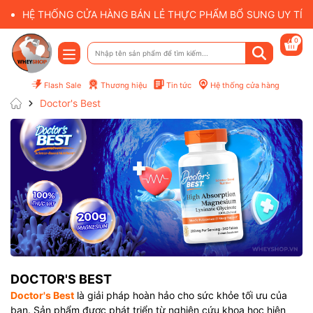
HỆ THỐNG CỬA HÀNG BÁN LẺ THỰC PHẨM BỔ SUNG UY TÍN 
0
Flash Sale
Thương hiệu
Tin tức
Hệ thống cửa hàng
Doctor's Best
Mã giảm giá:
Điều kiện:
DOCTOR'S BEST
Doctor's Best
là giải pháp hoàn hảo cho sức khỏe tối ưu của
bạn. Sản phẩm được phát triển từ nghiên cứu khoa học hiện