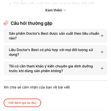
Cải thiện hiệu suất làm việc và hoạt động thể chất.
Bảo vệ cơ thể trước các tác nhân gây hại từ môi trường.
Xem thêm
Thành phần bên trong
Câu hỏi thường gặp
Doctor's Best được bào chế từ các thành phần chọn lọc kỹ
càng:
Sản phẩm Doctor's Best được sản xuất theo tiêu chuẩn
nào?
Vitamin và khoáng chất thiết yếu.
Chất chống oxi hóa mạnh mẽ giúp ngăn ngừa lão hóa.
Liệu Doctor's Best có phù hợp với mọi đối tượng sử
Amino acid và protein hỗ trợ xây dựng cơ bắp.
dụng?
Chiết xuất thảo dược tự nhiên góp phần cân bằng dinh
dưỡng.
Tôi có cần tham khảo ý kiến chuyên gia dinh dưỡng
Đối tượng sử dụng
trước khi dùng sản phẩm không?
Sản phẩm phù hợp cho:
Xin chia sẻ cảm nhận của bạn về bài viết
Những người tập gym và thể hình muốn tối ưu hóa hiệu
suất luyện tập.
Người làm việc căng thẳng cần tăng cường năng lượng
và sức đề kháng.
Viết đánh giá tại đây
Những ai mong muốn bảo vệ sức khỏe, duy trì thể trạng