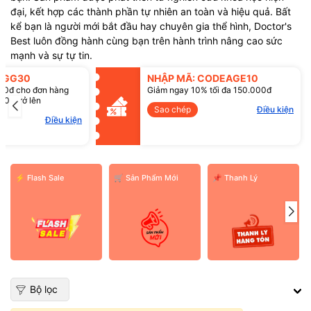
đại, kết hợp các thành phần tự nhiên an toàn và hiệu quả. Bất
kể bạn là người mới bắt đầu hay chuyên gia thể hình, Doctor's
Best luôn đồng hành cùng bạn trên hành trình nâng cao sức
mạnh và sự tự tin.
SGG30
NHẬP MÃ: CODEAGE10
00đ cho đơn hàng
Giảm ngay 10% tối đa 150.000đ
00đ trở lên
Sao chép
Điều kiện
Điều kiện
⚡ Flash Sale
️🛒 Sản Phẩm Mới
📌 Thanh Lý
Bộ lọc