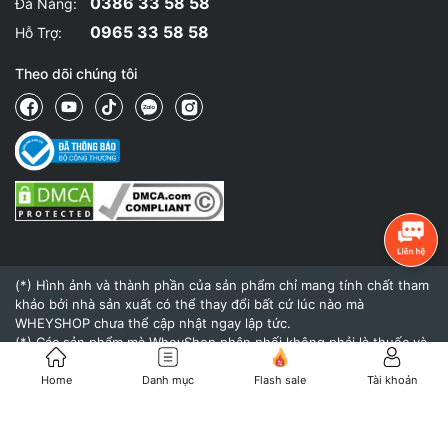
0386 33 58 58
Đà Nẵng:
0965 33 58 58
Hỗ Trợ:
Theo dõi chúng tôi
(*) Hình ảnh và thành phần của sản phẩm chỉ mang tính chất tham
khảo bởi nhà sản xuất có thể thay đổi bất cứ lúc nào mà
WHEYSHOP chưa thể cập nhật ngay lập tức.
(*) Các sản phẩm mà WheyShop phân phối không phải là thuốc và
không có tác dụng thay thế thuốc chữa bệnh.
(*) Hiệu quả của sản phẩm khi sử dụng còn tùy thuộc vào cơ địa,
Home
Danh mục
Flash sale
Tài khoản
thể trạng và chế độ dinh dưỡng, tập luyện của mỗi người.
© 2015 - Bản quyền thuộc về
WheyShop.vn