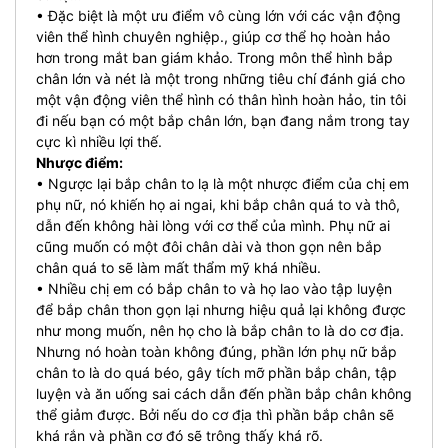
• Đặc biệt là một ưu điểm vô cùng lớn với các vận động
viên thể hình chuyên nghiệp., giúp cơ thể họ hoàn hảo
hơn trong mắt ban giám khảo. Trong môn thể hình bắp
chân lớn và nét là một trong những tiêu chí đánh giá cho
một vận động viên thể hình có thân hình hoàn hảo, tin tôi
đi nếu bạn có một bắp chân lớn, bạn đang nắm trong tay
cực kì nhiều lợi thế.
Nhược điểm:
• Ngược lại bắp chân to lạ là một nhược điểm của chị em
phụ nữ, nó khiến họ ai ngai, khi bắp chân quá to và thô,
dẫn đến không hài lòng với cơ thể của mình. Phụ nữ ai
cũng muốn có một đôi chân dài và thon gọn nên bắp
chân quá to sẽ làm mất thẩm mỹ khá nhiều.
• Nhiều chị em có bắp chân to và họ lao vào tập luyện
để bắp chân thon gọn lại nhưng hiệu quả lại không được
như mong muốn, nên họ cho là bắp chân to là do cơ địa.
Nhưng nó hoàn toàn không đúng, phần lớn phụ nữ bắp
chân to là do quá béo, gây tích mỡ phần bắp chân, tập
luyện và ăn uống sai cách dẫn đến phần bắp chân không
thể giảm được. Bởi nếu do cơ địa thì phần bắp chân sẽ
khá rắn và phần cơ đó sẽ trông thấy khá rõ.