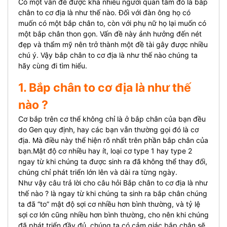
Có một vấn đề được khá nhiều người quan tâm đó là bắp
chân to cơ địa là như thế nào. Đối với đàn ông họ có
muốn có một bắp chân to, còn với phụ nữ họ lại muốn có
một bắp chân thon gọn. Vấn đề này ảnh hưởng đến nét
đẹp và thẩm mỹ nên trở thành một đề tài gây được nhiều
chú ý. Vậy bắp chân to cơ địa là như thế nào chúng ta
hãy cùng đi tìm hiểu.
1. Bắp chân to cơ địa là như thế
nào ?
Cơ bắp trên cơ thể không chỉ là ở bắp chân của bạn đều
do Gen quy định, hay các bạn vẫn thường gọi đó là cơ
địa. Mà điều này thể hiện rõ nhất trên phần bắp chân của
bạn.Mật độ cơ nhiều hay ít, loại cơ type 1 hay type 2
ngay từ khi chúng ta được sinh ra đã không thể thay đổi,
chúng chỉ phát triển lớn lên và dài ra từng ngày.
Như vậy câu trả lời cho câu hỏi Bắp chân to cơ địa là như
thế nào ? là ngay từ khi chúng ta sinh ra bắp chân chúng
ta đã “to” mật độ sợi cơ nhiều hơn bình thường, và tỷ lệ
sợi cơ lớn cũng nhiều hơn bình thường, cho nên khi chúng
đã phát triển đầy đủ, chúng ta có cảm giác bắp chân sẽ