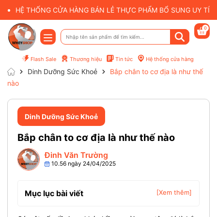
HỆ THỐNG CỬA HÀNG BÁN LẺ THỰC PHẨM BỔ SUNG UY TÍN 
0
Flash Sale
Thương hiệu
Tin tức
Hệ thống cửa hàng
Dinh Dưỡng Sức Khoẻ
Bắp chân to cơ địa là như thế
nào
Dinh Dưỡng Sức Khoẻ
Bắp chân to cơ địa là như thế nào
Đinh Văn Trường
10.56 ngày 24/04/2025
Mục lục bài viết
[Xem thêm]