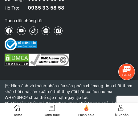
0965 33 58 58
Hỗ Trợ:
Theo dõi chúng tôi
(*) Hình ảnh và thành phần của sản phẩm chỉ mang tính chất tham
khảo bởi nhà sản xuất có thể thay đổi bất cứ lúc nào mà
WHEYSHOP chưa thể cập nhật ngay lập tức.
(*) Các sản phẩm mà WheyShop phân phối không phải là thuốc và
không có tác dụng thay thế thuốc chữa bệnh.
(*) Hiệu quả của sản phẩm khi sử dụng còn tùy thuộc vào cơ địa,
Home
Danh mục
Flash sale
Tài khoản
thể trạng và chế độ dinh dưỡng, tập luyện của mỗi người.
© 2015 - Bản quyền thuộc về
WheyShop.vn