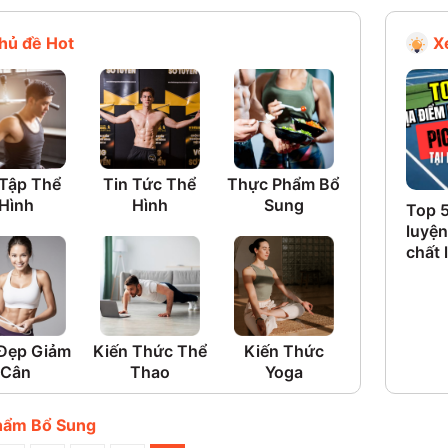
hủ đề Hot
X
 Tập Thể
Tin Tức Thể
Thực Phẩm Bổ
Hình
Hình
Sung
Top 5
luyện
chất 
Đẹp Giảm
Kiến Thức Thể
Kiến Thức
Cân
Thao
Yoga
hẩm Bổ Sung