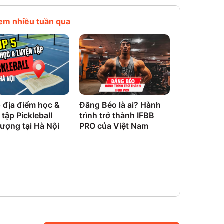
em nhiều tuần qua
 địa điểm học &
Đăng Béo là ai? Hành
Địa chỉ phò
 tập Pickleball
trình trở thành IFBB
hình, tập G
lượng tại Hà Nội
PRO của Việt Nam
các quận ở