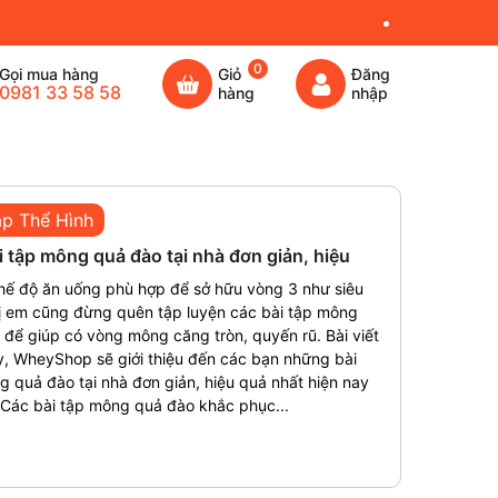
0
Gọi mua hàng
Giỏ
Đăng
0981 33 58 58
hàng
nhập
ập Thể Hình
i tập mông quả đào tại nhà đơn giản, hiệu
hế độ ăn uống phù hợp để sở hữu vòng 3 như siêu
ị em cũng đừng quên tập luyện các bài tập mông
để giúp có vòng mông căng tròn, quyến rũ. Bài viết
y, WheyShop sẽ giới thiệu đến các bạn những bài
 quả đào tại nhà đơn giản, hiệu quả nhất hiện nay
 Các bài tập mông quả đào khắc phục...