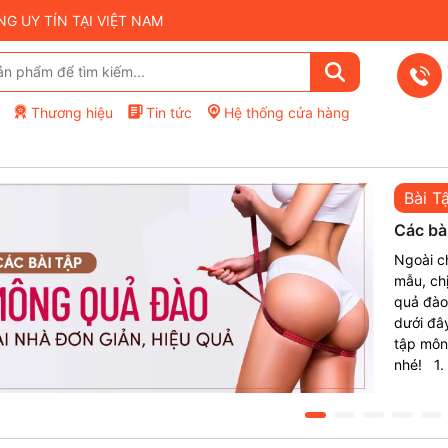
 UY TÍN TẠI VIỆT NAM
Thương hiệu
Tin tức
Hệ thống cửa hàng
Bài T
Các bà
quả
Ngoài c
mẫu, ch
quả đào 
dưới đâ
tập mông
nhé! 1.