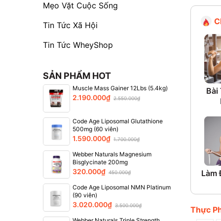
Mẹo Vặt Cuộc Sống
C
Tin Tức Xã Hội
Tin Tức WheyShop
SẢN PHẨM HOT
Muscle Mass Gainer 12Lbs (5.4kg)
Bài
2.190.000₫
2.550.000₫
Code Age Liposomal Glutathione
500mg (60 viên)
1.590.000₫
1.700.000₫
Webber Naturals Magnesium
Bisglycinate 200mg
320.000₫
Làm 
450.000₫
Code Age Liposomal NMN Platinum
(90 viên)
3.020.000₫
3.500.000₫
Thực P
Webber Naturals Triple Strength