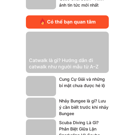
ảnh tin tức mới nhất
Có thể bạn quan tâm
Catwalk là gì? Hướng dẫn đi
catwalk như người mẫu từ A–Z
Cung Cự Giải và những
bí mật chưa được hé lộ
Nhảy Bungee là gì? Lưu
ý cần biết trước khi nhảy
Bungee
Scuba Diving Là Gì?
Phân Biệt Giữa Lặn