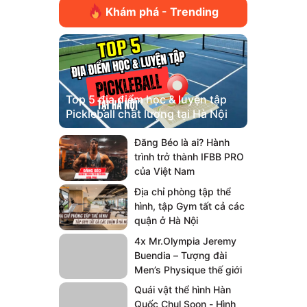
Khám phá - Trending
Top 5 địa điểm học & luyện tập
Pickleball chất lượng tại Hà Nội
Đăng Béo là ai? Hành
trình trở thành IFBB PRO
của Việt Nam
Địa chỉ phòng tập thể
hình, tập Gym tất cả các
quận ở Hà Nội
4x Mr.Olympia Jeremy
Buendia – Tượng đài
Men’s Physique thế giới
Quái vật thể hình Hàn
Quốc Chul Soon - Hình