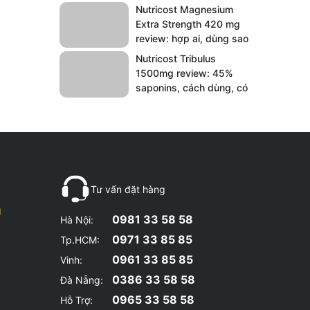
Nutricost Magnesium
Extra Strength 420 mg
review: hợp ai, dùng sao
cho êm bụng?
Nutricost Tribulus
1500mg review: 45%
saponins, cách dùng, có
đáng mua?
Tư vấn đặt hàng
g
0981 33 58 58
Hà Nội:
0971 33 85 85
Tp.HCM:
0961 33 85 85
Vinh:
0386 33 58 58
Đà Nẵng:
0965 33 58 58
Hỗ Trợ: