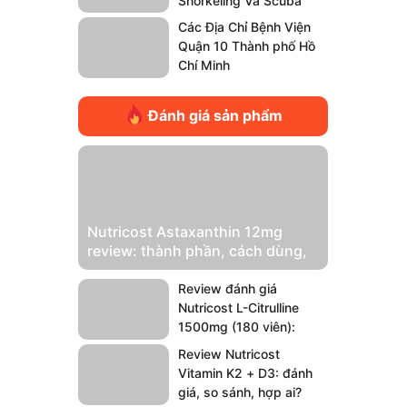
Snorkeling Và Scuba
Diving
Các Địa Chỉ Bệnh Viện
Quận 10 Thành phố Hồ
Chí Minh
Đánh giá sản phẩm
Nutricost Astaxanthin 12mg
review: thành phần, cách dùng,
có đáng mua?
Review đánh giá
Nutricost L-Citrulline
1500mg (180 viên):
pump có “đủ đô” không?
Review Nutricost
Vitamin K2 + D3: đánh
giá, so sánh, hợp ai?