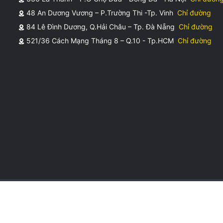
48 An Dương Vương – P.Trường Thi -Tp. Vinh
Chỉ đường
84 Lê Đình Dương, Q.Hải Châu – Tp. Đà Nẵng
Chỉ đường
521/36 Cách Mạng Tháng 8 – Q.10 - Tp.HCM
Chỉ đường
hất tham khảo bởi nhà sản xuất có thể thay đổi bất cứ lúc nào mà WHE
thuốc và không có tác dụng thay thế thuốc chữa bệnh.
cơ địa, thể trạng và chế độ dinh dưỡng, tập luyện của mỗi người.