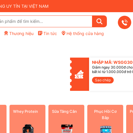
 UY TÍN TẠI VIỆT NAM
Thương hiệu
Tin tức
Hệ thống cửa hàng
Mã giảm giá:
NHẬP MÃ: WSGG30
Giảm ngay 30.000đ cho
Điều kiện:
bất kì từ 1.000.000đ trở 
Sao chép
Whey Protein
Sữa Tăng Cân
Phục Hồi Cơ
P
Bắp