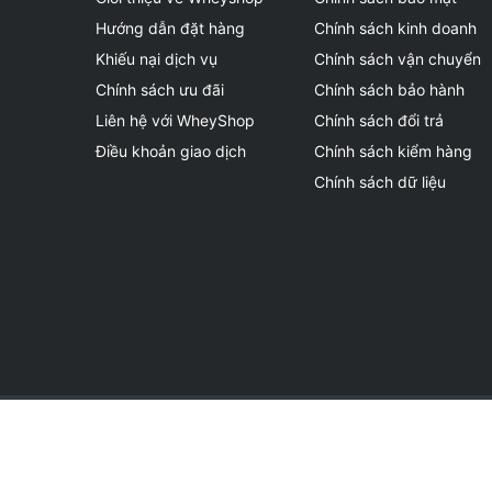
Hướng dẫn đặt hàng
Chính sách kinh doanh
Khiếu nại dịch vụ
Chính sách vận chuyển
Chính sách ưu đãi
Chính sách bảo hành
Liên hệ với WheyShop
Chính sách đổi trả
Điều khoản giao dịch
Chính sách kiểm hàng
Chính sách dữ liệu
(*) Hình ảnh và thành phần của sản phẩm chỉ mang tính c
(*) Các sản phẩm mà WheyShop phân phối không phải là 
(*) Hiệu quả của sản phẩm khi sử dụng còn tùy thuộc vào 
© 2015 - Bản quyền thuộc về
WheyShop.vn