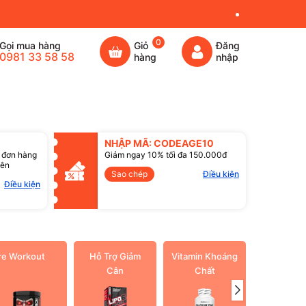
0
Gọi mua hàng
Giỏ
Đăng
0981 33 58 58
hàng
nhập
NHẬP MÃ: CODEAGE10
 đơn hàng
Giảm ngay 10% tối đa 150.000đ
lên
Sao chép
Điều kiện
Điều kiện
re Workout
Hỗ Trợ Giảm
Vitamin Khoáng
Dầu cá O
Cân
Chất
3