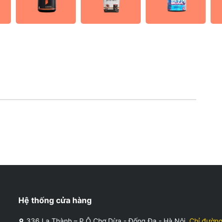
Hệ thống cửa hàng
336 La Thành – P.Ô Chợ Dừa - Đống Đa - Hà Nội
Chỉ đườn