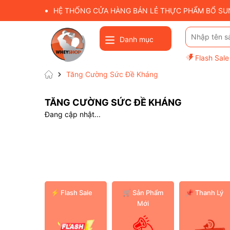
HỆ THỐNG CỬA HÀNG BÁN LẺ THỰC PHẨM BỔ SUNG
Danh mục
Flash Sale
Tăng Cường Sức Đề Kháng
TĂNG CƯỜNG SỨC ĐỀ KHÁNG
Đang cập nhật...
⚡ Flash Sale
️🛒 Sản Phẩm
📌 Thanh Lý
Mới