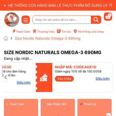
HỆ THỐNG CỬA HÀNG BÁN LẺ THỰC PHẨM BỔ SUNG UY TÍN 
0
Flash Sale
Thương hiệu
Tin tức
Hệ thống cửa hàng
Size Nordic Naturals Omega-3 690mg
SIZE NORDIC NATURALS OMEGA-3 690MG
Mã giảm giá:
Đang cập nhật...
Điều kiện:
SGG30
NHẬP MÃ: CODEAGE10
00đ cho đơn hàng
Giảm ngay 10% tối đa 150.000đ
00đ trở lên
Sao chép
Điều kiện
Điều kiện
⚡ Flash Sale
️🛒 Sản Phẩm Mới
📌 Thanh Lý