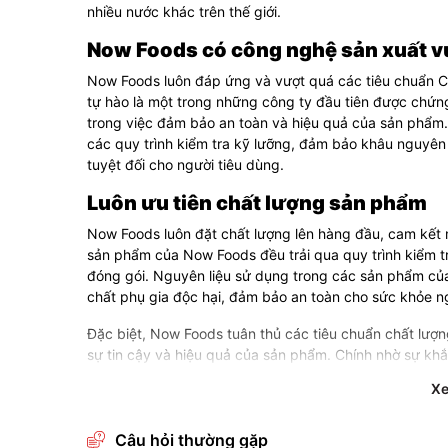
nhiều nước khác trên thế giới.
Now Foods có công nghệ sản xuất vư
Now Foods luôn đáp ứng và vượt quá các tiêu chuẩn 
tự hào là một trong những công ty đầu tiên được chứ
trong việc đảm bảo an toàn và hiệu quả của sản phẩm.
các quy trình kiểm tra kỹ lưỡng, đảm bảo khâu nguyên 
tuyệt đối cho người tiêu dùng.
Luôn ưu tiên chất lượng sản phẩm
Now Foods luôn đặt chất lượng lên hàng đầu, cam kết
sản phẩm của Now Foods đều trải qua quy trình kiểm t
đóng gói. Nguyên liệu sử dụng trong các sản phẩm củ
chất phụ gia độc hại, đảm bảo an toàn cho sức khỏe ng
Đặc biệt, Now Foods tuân thủ các tiêu chuẩn chất lượ
sự tin cậy và hiệu quả của sản phẩm. Chính nhờ sự khắ
trong những thương hiệu dinh dưỡng hàng đầu thế giới,
X
Các dòng sản phẩm nổi bật của Now
Câu hỏi thường gặp
Là sự lựa chọn hàng đầu của gymer, vận động viên,... 