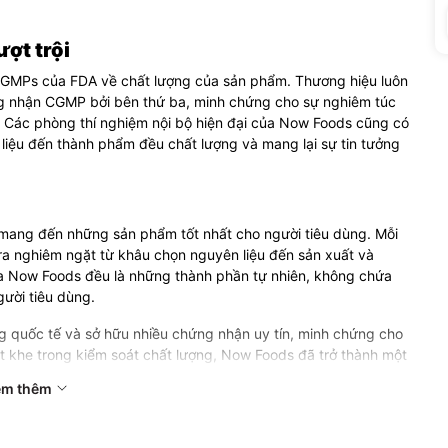
ợt trội
CGMPs của FDA về chất lượng của sản phẩm. Thương hiệu luôn
ng nhận CGMP bởi bên thứ ba, minh chứng cho sự nghiêm túc
 Các phòng thí nghiệm nội bộ hiện đại của Now Foods cũng có
liệu đến thành phẩm đều chất lượng và mang lại sự tin tưởng
 mang đến những sản phẩm tốt nhất cho người tiêu dùng. Mỗi
ra nghiêm ngặt từ khâu chọn nguyên liệu đến sản xuất và
a Now Foods đều là những thành phần tự nhiên, không chứa
ười tiêu dùng.
ng quốc tế và sở hữu nhiều chứng nhận uy tín, minh chứng cho
t khe trong kiểm soát chất lượng, Now Foods đã trở thành một
 được người tiêu dùng tin tưởng và lựa chọn.
em thêm
 Foods
Now Foods nổi bật với một số cái tên như:
NOW Vitamin D3,