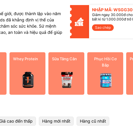
NHẬP MÃ: WSGG30
ế giới, được thành lập vào năm
Giảm ngay 30.000đ cho
bất kì từ 1.000.000đ trở 
ds đã khẳng định vị thế của
 chăm sóc sức khỏe. Sứ mệnh
Sao chép
ao, an toàn và hiệu quả để giúp
Whey Protein
Sữa Tăng Cân
Phục Hồi Cơ
P
Bắp
Giá cao đến thấp
Hàng mới nhất
Hàng cũ nhất