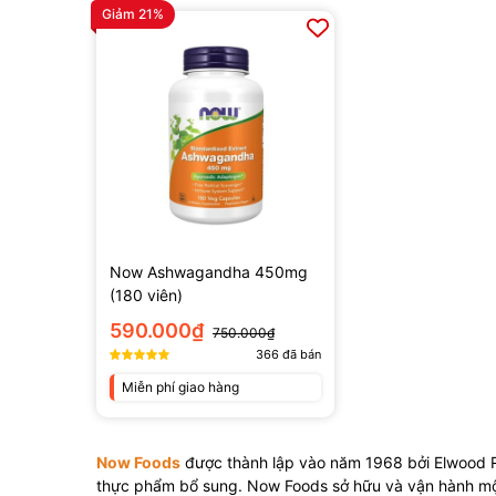
Giảm 21%
Now Ashwagandha 450mg
(180 viên)
590.000₫
750.000₫
366
đã bán
Miễn phí giao hàng
Now Foods
được thành lập vào năm 1968 bởi Elwood Ri
thực phẩm bổ sung. Now Foods sở hữu và vận hành một 