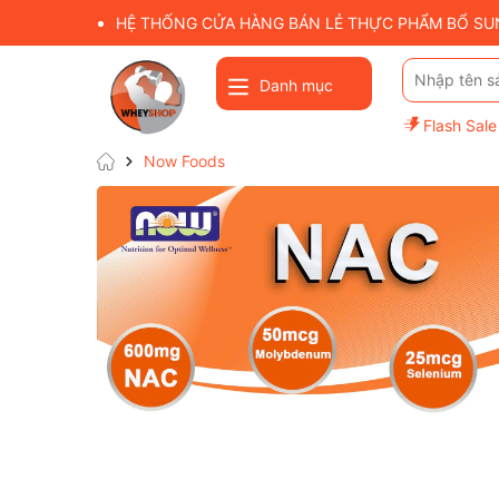
HỆ THỐNG CỬA HÀNG BÁN LẺ THỰC PHẨM BỔ SUNG
Danh mục
Flash Sale
Now Foods