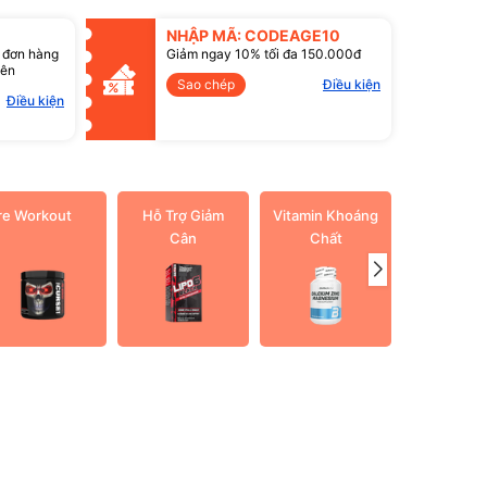
NHẬP MÃ: CODEAGE10
 đơn hàng
Giảm ngay 10% tối đa 150.000đ
lên
Sao chép
Điều kiện
Điều kiện
re Workout
Hỗ Trợ Giảm
Vitamin Khoáng
Dầu cá O
Cân
Chất
3