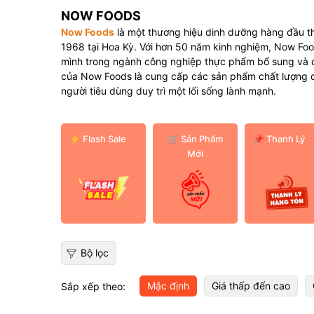
NOW FOODS
Now Foods
là một thương hiệu dinh dưỡng hàng đầu th
1968 tại Hoa Kỳ. Với hơn 50 năm kinh nghiệm, Now Foo
mình trong ngành công nghiệp thực phẩm bổ sung và
của Now Foods là cung cấp các sản phẩm chất lượng c
người tiêu dùng duy trì một lối sống lành mạnh.
⚡ Flash Sale
️🛒 Sản Phẩm
📌 Thanh Lý
Mới
Bộ lọc
Mặc định
Giá thấp đến cao
Sắp xếp theo: