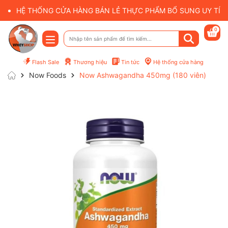
HỆ THỐNG CỬA HÀNG BÁN LẺ THỰC PHẨM BỔ SUNG UY TÍN 
0
Flash Sale
Thương hiệu
Tin tức
Hệ thống cửa hàng
Now Foods
Now Ashwagandha 450mg (180 viên)