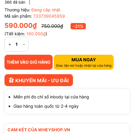
366
đã bán |
Thương hiệu:
Đang cập nhật
Mã sản phẩm:
733739045959
590.000₫
750.000₫
-21%
(Tiết kiệm:
160.000₫
)
+
-
MUA NGAY
THÊM VÀO GIỎ HÀNG
Giao tận nơi hoặc nhận tại cửa hàng
KHUYẾN MÃI - ƯU ĐÃI
Miễn phí đo chỉ số inbody tại cửa hàng
Giao hàng toàn quốc từ 2-4 ngày
CAM KẾT CỦA WHEYSHOP.VN