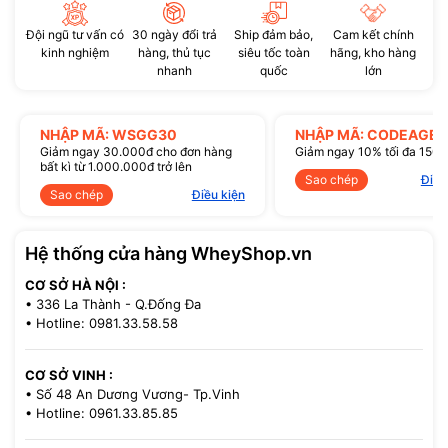
Đội ngũ tư vấn có
30 ngày đổi trả
Ship đảm bảo,
Cam kết chính
kinh nghiệm
hàng, thủ tục
siêu tốc toàn
hãng, kho hàng
nhanh
quốc
lớn
NHẬP MÃ: WSGG30
NHẬP MÃ: CODEAGE1
Giảm ngay 30.000đ cho đơn hàng
Giảm ngay 10% tối đa 150
bất kì từ 1.000.000đ trở lên
Sao chép
Điều
Sao chép
Điều kiện
Hệ thống cửa hàng WheyShop.vn
CƠ SỞ HÀ NỘI :
• 336 La Thành - Q.Đống Đa
• Hotline: 0981.33.58.58
CƠ SỞ VINH :
• Số 48 An Dương Vương- Tp.Vinh
• Hotline: 0961.33.85.85