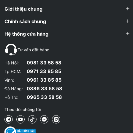
Thương hiệu
NOW Foods (Hoa Kỳ)
Giới thiệu chung
Dạng chiết xuất
Standardized Extract (Root & Leaf)
Chính sách chung
Hàm lượng/viên
450mg Ashwagandha Extract
Hệ thống cửa hàng
Withanolides/viên
11mg (min. 2.5% Total Withanolides)
Tư vấn đặt hàng
Số viên
180 Veg Capsules
0981 33 58 58
Hà Nội:
Số ngày sử dụng
60–90 ngày (2–3 viên/ngày)
0971 33 85 85
Tp.HCM:
Non-GMO, Vegan, Vegetarian, Kosher,
Chứng nhận
0961 33 85 85
Vinh:
Halal
0386 33 58 58
Đà Nẵng:
Gluten, Soy, Milk, Egg, Fish, Tree Nut,
Không chứa
0965 33 58 58
Hỗ Trợ:
Sesame
Theo dõi chúng tôi
Thành phần phụ (Inactive ingredients):
Hypromellose (Cellulose Capsule – vỏ viên thực vật), Rice Flour,
Magnesium Stearate (Vegetable Source).