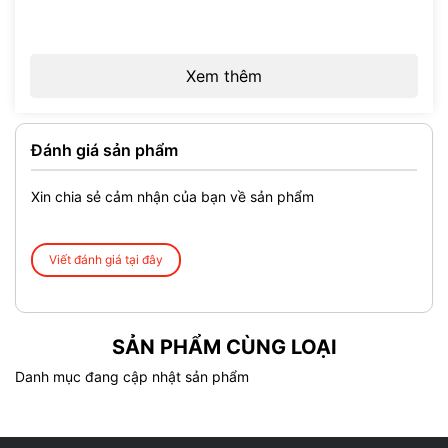
NOW Foods Ashwagandha 450mg là giải pháp từ y học
Ayurveda Ấn Độ — nay được khoa học hiện đại xác nhận qua
Xem thêm
hàng trăm nghiên cứu lâm sàng. Ashwagandha (Withania
somnifera) là thảo dược được dùng rộng rãi trong Ayurveda với
vai trò là adaptogen — giúp cơ thể thích nghi với căng thẳng
thường ngày và hỗ trợ hệ miễn dịch khỏe mạnh.
Đánh giá sản phẩm
Mỗi viên cung cấp 450mg chiết xuất Ashwagandha từ rễ và lá,
được chuẩn hóa tối thiểu 2.5% Withanolides — tương đương
Xin chia sẻ cảm nhận của bạn về sản phẩm
11mg Withanolides hoạt chất có tác dụng sinh học thực sự mỗi
viên.
Viết đánh giá tại đây
Hộp 180 viên tương đương 60–90 ngày sử dụng (2–3
viên/ngày), tiết kiệm hơn ~40% chi phí mỗi ngày so với mua hộp
nhỏ nhiều lần — lý tưởng cho người đã quyết định dùng
Ashwagandha dài hạn.
SẢN PHẨM CÙNG LOẠI
Danh mục đang cập nhật sản phẩm
THÔNG TIN SẢN PHẨM
Thông tin
Chi tiết