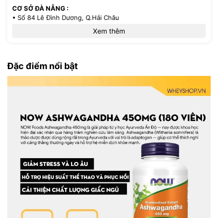
CƠ SỞ ĐÀ NẴNG :
• Số 84 Lê Đình Dương, Q.Hải Châu
• Hotline: 0386.33.58.58
Xem thêm
CƠ SỞ TP.HCM :
• 521/36 Cách Mạng Tháng 8 - P.13 - Q.10
Đặc điểm nổi bật
• Hotline: 0971.33.85.85