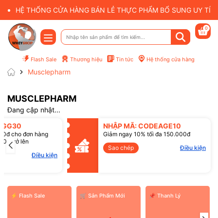
HỆ THỐNG CỬA HÀNG BÁN LẺ THỰC PHẨM BỔ SUNG UY TÍN 
0
Flash Sale
Thương hiệu
Tin tức
Hệ thống cửa hàng
Musclepharm
MUSCLEPHARM
Đang cập nhật...
Mã giảm giá:
SGG30
NHẬP MÃ: CODEAGE10
Điều kiện:
00đ cho đơn hàng
Giảm ngay 10% tối đa 150.000đ
00đ trở lên
Sao chép
Điều kiện
Điều kiện
⚡ Flash Sale
️🛒 Sản Phẩm Mới
📌 Thanh Lý