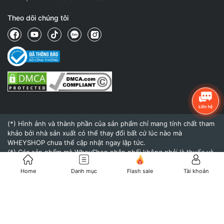
Theo dõi chúng tôi
(*) Hình ảnh và thành phần của sản phẩm chỉ mang tính chất tham
khảo bởi nhà sản xuất có thể thay đổi bất cứ lúc nào mà
WHEYSHOP chưa thể cập nhật ngay lập tức.
(*) Các sản phẩm mà WheyShop phân phối không phải là thuốc và
không có tác dụng thay thế thuốc chữa bệnh.
(*) Hiệu quả của sản phẩm khi sử dụng còn tùy thuộc vào cơ địa,
Home
Danh mục
Flash sale
Tài khoản
thể trạng và chế độ dinh dưỡng, tập luyện của mỗi người.
© 2015 - Bản quyền thuộc về
WheyShop.vn