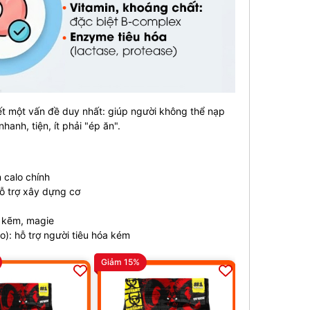
ết một vấn đề duy nhất: giúp người không thể nạp
anh, tiện, ít phải "ép ăn".
 calo chính
ỗ trợ xây dựng cơ
, kẽm, magie
): hỗ trợ người tiêu hóa kém
Giảm 15%