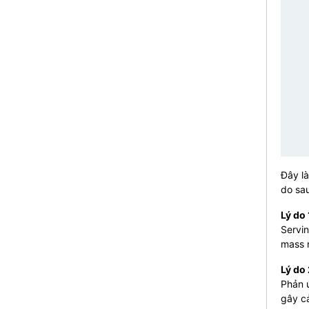
Đây là
do sau
Lý do 
Servin
mass
Lý do
Phản 
gây cả