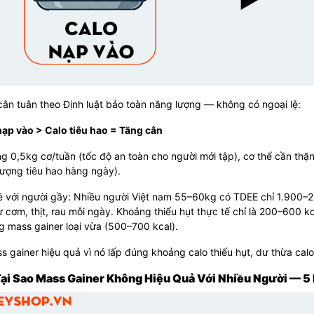
ân tuân theo Định luật bảo toàn năng lượng — không có ngoại lệ:
nạp vào > Calo tiêu hao = Tăng cân
g 0,5kg cơ/tuần (tốc độ an toàn cho người mới tập), cơ thể cần t
ượng tiêu hao hàng ngày).
ề với người gầy: Nhiều người Việt nam 55–60kg có TDEE chỉ 1.900–
ừ cơm, thịt, rau mỗi ngày. Khoảng thiếu hụt thực tế chỉ là 200–600 
g mass gainer loại vừa (500–700 kcal).
 gainer hiệu quả vì nó lấp đúng khoảng calo thiếu hụt, dư thừa cal
Tại Sao Mass Gainer Không Hiệu Quả Với Nhiều Người — 5 