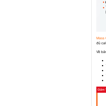
Mass 
đủ cal
Về bản
Giảm 