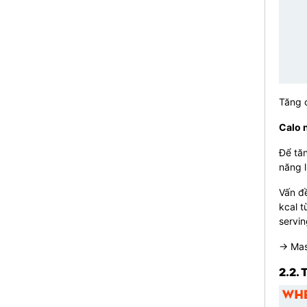
Tăng c
Calo 
Để tăn
năng l
Vấn đ
kcal t
servin
→ Mass
2.2. 