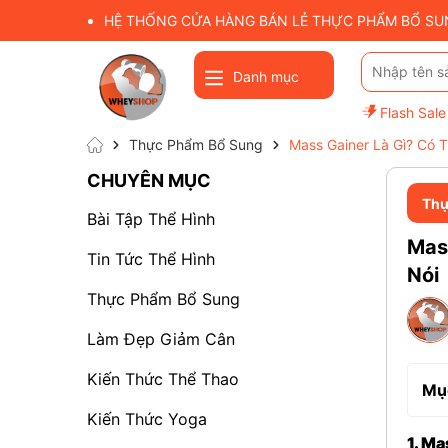
HỆ THỐNG CỬA HÀNG BÁN LẺ THỰC PHẨM BỔ SUNG
Danh mục
Flash Sale
Thực Phẩm Bổ Sung
Mass Gainer Là Gì? Có 
CHUYÊN MỤC
Thự
Bài Tập Thể Hình
Mas
Tin Tức Thể Hình
Nói
Thực Phẩm Bổ Sung
Làm Đẹp Giảm Cân
Kiến Thức Thể Thao
Mục
Kiến Thức Yoga
1. Ma