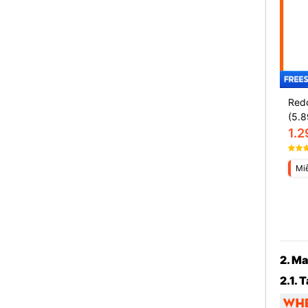
Redc
(5.8
1.
Miễ
2. M
2.1. 