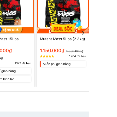
Mass 15Lbs
Mutant Mass 5Lbs (2.3kg)
Biotech Hyp
(2.27kg)
.000₫
1.150.000₫
1.350.00
1.350.000₫
1204
đã bán
0₫
1372
đã bán
Miễn phí giao hàng
Miễn phí gia
í giao hàng
m bình lắc