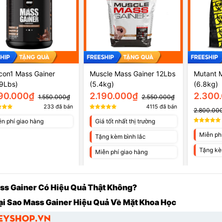
on1 Mass Gainer
Muscle Mass Gainer 12Lbs
Mutant 
9Lbs)
(5.4kg)
(6.8kg)
290.000₫
2.190.000₫
2.300
1.550.000₫
2.550.000₫
233
đã bán
4115
đã bán
2.800.00
n phí giao hàng
Giá tốt nhất thị trường
Miễn ph
Tặng kèm bình lắc
Tặng kè
Miễn phí giao hàng
ass Gainer Có Hiệu Quả Thật Không?
Tại Sao Mass Gainer Hiệu Quả Về Mặt Khoa Học