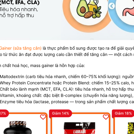
Gainer (sữa tăng cân)
là thực phẩm bổ sung được tạo ra để giải quy
o từ thức ăn đạt được lượng calo cần thiết để tăng cân — một cách nh
 chất hoá học, mass gainer là hỗn hợp của:
Maltodextrin (carb tiêu hóa nhanh, chiếm 60–75% khối lượng): nguồn
Whey Protein Concentrate hoặc Protein Blend: chiếm 15–25% calo, h
Chất béo lành mạnh (MCT, EFA, CLA): tiêu hóa nhanh, hỗ trợ hấp thu
Vitamin, khoáng chất: đặc biệt B-complex (chuyển hóa năng lượng)
Enzyme tiêu hóa (lactase, protease — trong sản phẩm chất lượng cao
17%
Giảm 14%
Giảm 18%