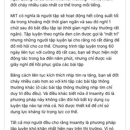
đốt cháy nhiều calo nhất cơ thể trong mỗi tiếng.
MIT có nghĩa là người tập sẽ hoạt động hết công suất tối
đa trong khoảng một thời gian ngắn và sau đó nghỉ 1
chút sau đó bắt đầu tập lại (thời gian nghỉ này thường rất
ngắn). Tập luyện theo nghĩa đen còn được gọi là “mất trí”
nhưng những người tập luyện lại cho rằng nó rất đáng để
đổ mồ hôi cho cơ thể. Chương trình tập luyện trong 60
ngày liên tục với cường độ rất cao, bạn sẽ thực hiện một
động tác trong ba đến năm phút, nhưng chỉ được vài
giây nghỉ để hồi phục giữa các bài tập
Bằng cách liên tục kích thích nhịp tim ra tăng, bạn sẽ đốt
cháy nhiều calo hơn so với khi tập các bài tập thông
thường khác (ở các bài tập thông thường nhịp tim chỉ
duy trì đều đều). Và điều khác biết nữa ở Insanity đó là
phương pháp này không cần đòi hỏi bất kỳ dụng cụ
luyện tập nào tại nhà cả. Nó được thiết kế để chỉ sử
dụng lực kháng từ trọng lực cơ thể.
Tất cả mọi người đều cho rằng Insanity là phương pháp
tập luyện khó khăn nhất hiện nay trên thị trường. Vì nó