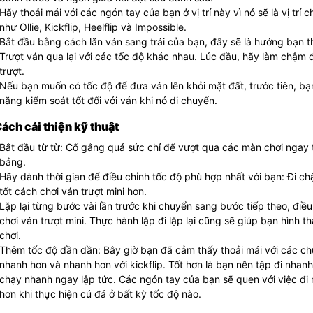
Hãy thoải mái với các ngón tay của bạn ở vị trí này vì nó sẽ là vị trí
như Ollie, Kickflip, Heelflip và Impossible.
Bắt đầu bằng cách lăn ván sang trái của bạn, đây sẽ là hướng bạn th
Trượt ván qua lại với các tốc độ khác nhau. Lúc đầu, hãy làm chậm
trượt.
Nếu bạn muốn có tốc độ để đưa ván lên khỏi mặt đất, trước tiên, b
năng kiểm soát tốt đối với ván khi nó di chuyển.
Cách cải thiện kỹ thuật
Bắt đầu từ từ: Cố gắng quá sức chỉ để vượt qua các màn chơi ngay 
bảng.
Hãy dành thời gian để điều chỉnh tốc độ phù hợp nhất với bạn: Đi ch
tốt cách chơi ván trượt mini hơn.
Lặp lại từng bước vài lần trước khi chuyển sang bước tiếp theo, điều
chơi ván trượt mini. Thực hành lặp đi lặp lại cũng sẽ giúp bạn hình 
chơi.
Thêm tốc độ dần dần: Bây giờ bạn đã cảm thấy thoải mái với các c
nhanh hơn và nhanh hơn với kickflip. Tốt hơn là bạn nên tập đi nhan
chạy nhanh ngay lập tức. Các ngón tay của bạn sẽ quen với việc đi
hơn khi thực hiện cú đá ở bất kỳ tốc độ nào.