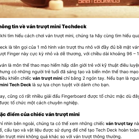
Thông tin về ván trượt mini Techdeck
khi tìm hiểu cách chơi ván trượt mini, chúng ta hãy cùng tìm hiểu qua 
ck là tên gọi của 1 mô hình ván trượt thu nhỏ với đầy đủ bề mặt ván,
rượt Finger này cực kỳ nhỏ và dễ thương, với chiều dài khoảng 96 
ván là môn thể thao mạo hiểm hấp dẫn giới trẻ với kỹ thuật điêu lu
hưng có những người trẻ tuổi đã sáng tạo và biến môn thể thao mạo h
điều khiển chiếc
ván trượt mini
chỉ bằng 2 ngón tay. Nếu bạn là người
 mini Tech Deck
là sự lựa chọn tuyệt vời dành cho bạn.
ay, cũng có rất nhiều giải đấu Fingerboard được tổ chức mặc dù đây
được tổ chức một cách chuyên nghiệp.
Đặc điểm của chiếc ván trượt mini
hỉ nhìn bên ngoài, chúng ta có thể xem những chiếc
ván trượt tay
nà
ế, cấu tạo và vật liệu được sử dụng để chế tạo Tech Deck hoàn toàn 
án trượt mini không quá khác so với ván trượt thông thường.