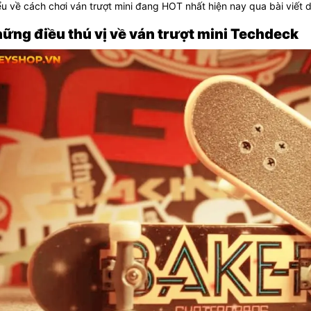
ểu về cách chơi ván trượt mini đang HOT nhất hiện nay qua bài viết 
hững điều thú vị về ván trượt mini Techdeck