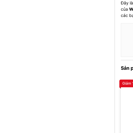
Đây là
của
W
các b
Sản 
Giảm 