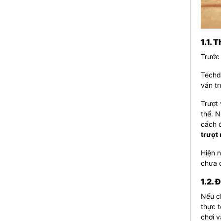
1.1. 
Trước 
Techde
ván t
Trượt 
thể. N
cách 
trượt
Hiện n
chưa 
1.2. 
Nếu c
thực t
chơi v