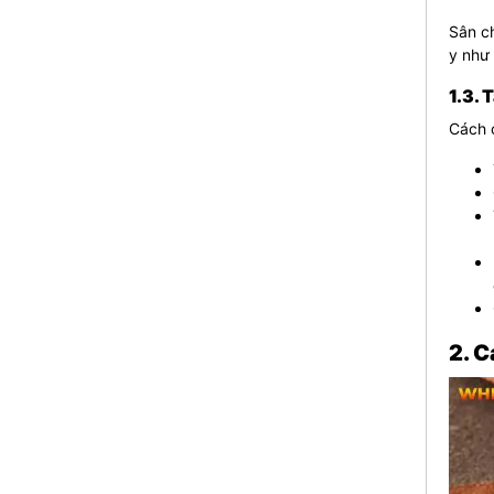
Sân ch
y như 
1.3. 
Cách c
2. C