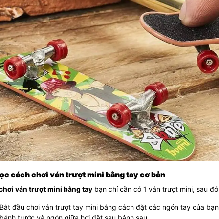
Học cách chơi ván trượt mini bằng tay cơ bản
chơi ván trượt mini bằng tay
bạn chỉ cần có 1 ván trượt mini, sau đ
Bắt đầu chơi ván trượt tay mini bằng cách đặt các ngón tay của bạn t
bánh trước và ngón giữa hơi đặt sau bánh sau.