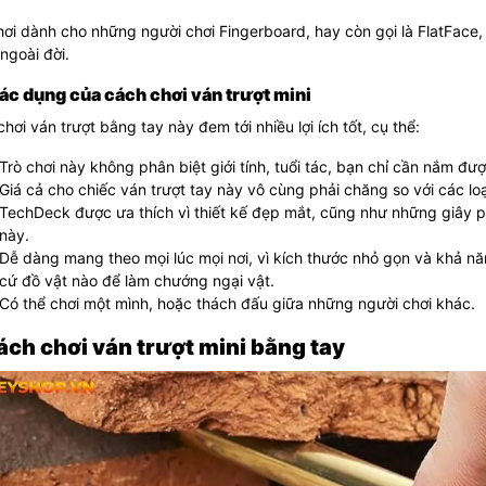
ơi dành cho những người chơi Fingerboard, hay còn gọi là FlatFace,
ngoài đời.
Tác dụng của cách chơi ván trượt mini
hơi ván trượt bằng tay này đem tới nhiều lợi ích tốt, cụ thể:
Trò chơi này không phân biệt giới tính, tuổi tác, bạn chỉ cần nắm đư
Giá cả cho chiếc ván trượt tay này vô cùng phải chăng so với các lo
TechDeck được ưa thích vì thiết kế đẹp mắt, cũng như những giây ph
này.
Dễ dàng mang theo mọi lúc mọi nơi, vì kích thước nhỏ gọn và khả năn
cứ đồ vật nào để làm chướng ngại vật.
Có thể chơi một mình, hoặc thách đấu giữa những người chơi khác.
ách chơi ván trượt mini bằng tay