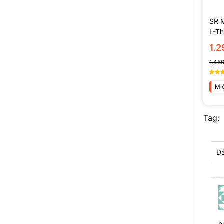
SR 
L-T
(135
1.
1.45
Miễ
Tag:
Đá
n