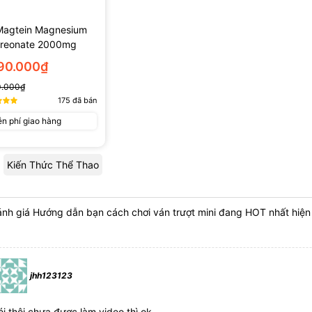
Magtein Magnesium
hreonate 2000mg
 Viên)
290.000₫
0.000₫
175
đã bán
n phí giao hàng
Kiến Thức Thể Thao
nh giá Hướng dẫn bạn cách chơi ván trượt mini đang HOT nhất hiện
jhh123123
ói thôi chưa được làm video thì ok