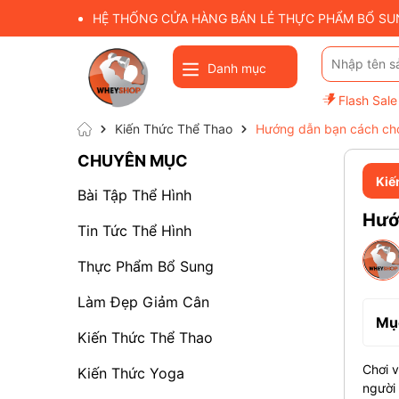
HỆ THỐNG CỬA HÀNG BÁN LẺ THỰC PHẨM BỔ SUNG
Danh mục
Flash Sale
Kiến Thức Thể Thao
Hướng dẫn bạn cách chơi
CHUYÊN MỤC
Kiế
Bài Tập Thể Hình
Hướn
Tin Tức Thể Hình
Thực Phẩm Bổ Sung
Làm Đẹp Giảm Cân
Mục
Kiến Thức Thể Thao
Chơi v
Kiến Thức Yoga
người