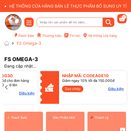
HỆ THỐNG CỬA HÀNG BÁN LẺ THỰC PHẨM BỔ SUNG UY TÍN 
0
Flash Sale
Thương hiệu
Tin tức
Hệ thống cửa hàng
FS Omega-3
FS OMEGA-3
Đang cập nhật...
Mã giảm giá:
SGG30
NHẬP MÃ: CODEAGE10
00đ cho đơn hàng
Giảm ngay 10% tối đa 150.000đ
00đ trở lên
Điều kiện:
Sao chép
Điều kiện
Điều kiện
⚡ Flash Sale
️🛒 Sản Phẩm Mới
📌 Thanh Lý