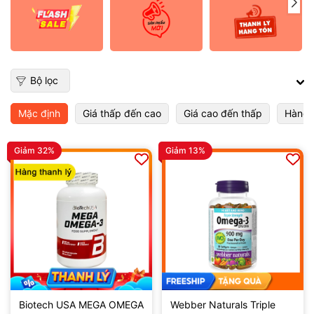
Bộ lọc
Mặc định
Giá thấp đến cao
Giá cao đến thấp
Hàng 
Giảm 32%
Giảm 13%
Biotech USA MEGA OMEGA
Webber Naturals Triple